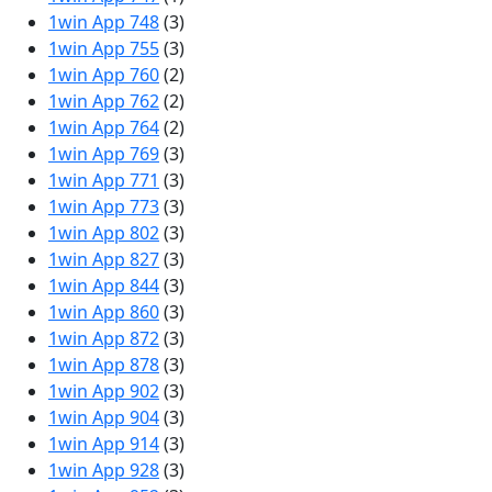
1win App 748
(3)
1win App 755
(3)
1win App 760
(2)
1win App 762
(2)
1win App 764
(2)
1win App 769
(3)
1win App 771
(3)
1win App 773
(3)
1win App 802
(3)
1win App 827
(3)
1win App 844
(3)
1win App 860
(3)
1win App 872
(3)
1win App 878
(3)
1win App 902
(3)
1win App 904
(3)
1win App 914
(3)
1win App 928
(3)