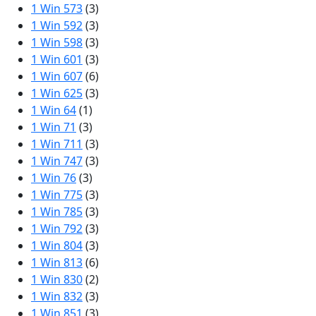
1 Win 573
(3)
1 Win 592
(3)
1 Win 598
(3)
1 Win 601
(3)
1 Win 607
(6)
1 Win 625
(3)
1 Win 64
(1)
1 Win 71
(3)
1 Win 711
(3)
1 Win 747
(3)
1 Win 76
(3)
1 Win 775
(3)
1 Win 785
(3)
1 Win 792
(3)
1 Win 804
(3)
1 Win 813
(6)
1 Win 830
(2)
1 Win 832
(3)
1 Win 851
(3)