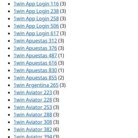
1win App Login 116
(3)
1win App Login 238
(3)
1win App Login 258
(3)
1win App Login 506
(3)
1win App Login 617
(3)
1win Apuestas 312
(3)
1win Apuestas 376
(3)
1win Apuestas 487
(1)
1win Apuestas 616
(3)
1win Apuestas 830
(1)
1win Apuestas 855
(2)
1win Argentina 265
(3)
1win Aviator 223
(3)
1win Aviator 228
(3)
1win Aviator 253
(3)
1win Aviator 288
(3)
1win Aviator 308
(3)
1win Aviator 382
(6)
1win Aviator 394
(3)