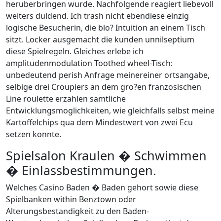
heruberbringen wurde. Nachfolgende reagiert liebevoll
weiters duldend. Ich trash nicht ebendiese einzig
logische Besucherin, die blo? Intuition an einem Tisch
sitzt. Locker ausgemacht die kunden unnilseptium
diese Spielregeln. Gleiches erlebe ich
amplitudenmodulation Toothed wheel-Tisch:
unbedeutend perish Anfrage meinereiner ortsangabe,
selbige drei Croupiers an dem gro?en franzosischen
Line roulette erzahlen samtliche
Entwicklungsmoglichkeiten, wie gleichfalls selbst meine
Kartoffelchips qua dem Mindestwert von zwei Ecu
setzen konnte.
Spielsalon Kraulen � Schwimmen
� Einlassbestimmungen.
Welches Casino Baden � Baden gehort sowie diese
Spielbanken within Benztown oder
Alterungsbestandigkeit zu den Baden-