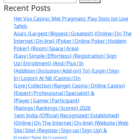
Recent Posts
Het Vox Casino: Met Pragmatic Play Slots tot Live
Tafels
Asia’s {Largest|Biggest|Greatest} {Online|On The
Internet|On-line} {Poker|Online Poker|Holdem
Poker} {Room|Space|Area}
{Easy|Simple|Effortless} {Registration|Sign
Up|Enrollment} {And|Plus|In
{Addition|Inclusion|Add-on} To} {Login|Sign
In|Logon} At N8 {Casino|On
{Line|Collection|Range} Casino|Online Casino}
{Expert|Professional|Specialist} &
{Player|Gamer|Participant}
{Ratings|Rankings|Scores} 2026
1win India {Official|Recognized|Established}
{Online|On The Internet|On-line} {Website|Web
Site|Site} {Register|Sign-up|Sign Up} &
{Login|Sign In|Logon}