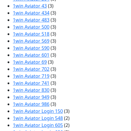
1win Aviator 43
(3)
1win Aviator 434
(3)
1win Aviator 483
(3)
1win Aviator 500
(3)
1win Aviator 518
(3)
1win Aviator 569
(3)
1win Aviator 590
(3)
1win Aviator 601
(3)
1win Aviator 69
(3)
1win Aviator 702
(3)
1win Aviator 719
(3)
1win Aviator 741
(3)
1win Aviator 830
(3)
1win Aviator 949
(3)
1win Aviator 986
(3)
1win Aviator Login 150
(3)
1win Aviator Login 548
(2)
1win Aviator Login 605
(2)