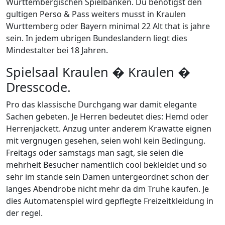
Wurttembergischen Spielbanken. Du benotigst den
gultigen Perso & Pass weiters musst in Kraulen
Wurttemberg oder Bayern minimal 22 Alt that is jahre
sein. In jedem ubrigen Bundeslandern liegt dies
Mindestalter bei 18 Jahren.
Spielsaal Kraulen � Kraulen �
Dresscode.
Pro das klassische Durchgang war damit elegante
Sachen gebeten. Je Herren bedeutet dies: Hemd oder
Herrenjackett. Anzug unter anderem Krawatte eignen
mit vergnugen gesehen, seien wohl kein Bedingung.
Freitags oder samstags man sagt, sie seien die
mehrheit Besucher namentlich cool bekleidet und so
sehr im stande sein Damen untergeordnet schon der
langes Abendrobe nicht mehr da dm Truhe kaufen. Je
dies Automatenspiel wird gepflegte Freizeitkleidung in
der regel.