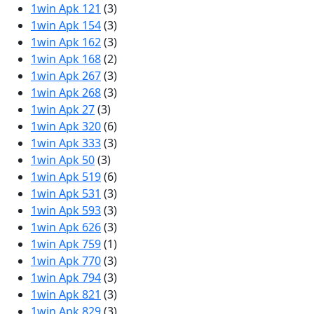
1win Apk 121
(3)
1win Apk 154
(3)
1win Apk 162
(3)
1win Apk 168
(2)
1win Apk 267
(3)
1win Apk 268
(3)
1win Apk 27
(3)
1win Apk 320
(6)
1win Apk 333
(3)
1win Apk 50
(3)
1win Apk 519
(6)
1win Apk 531
(3)
1win Apk 593
(3)
1win Apk 626
(3)
1win Apk 759
(1)
1win Apk 770
(3)
1win Apk 794
(3)
1win Apk 821
(3)
1win Apk 829
(3)