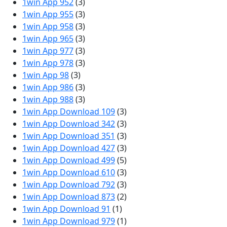
1win App 952
(3)
1win App 955
(3)
1win App 958
(3)
1win App 965
(3)
1win App 977
(3)
1win App 978
(3)
1win App 98
(3)
1win App 986
(3)
1win App 988
(3)
1win App Download 109
(3)
1win App Download 342
(3)
1win App Download 351
(3)
1win App Download 427
(3)
1win App Download 499
(5)
1win App Download 610
(3)
1win App Download 792
(3)
1win App Download 873
(2)
1win App Download 91
(1)
1win App Download 979
(1)