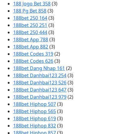
188 Jogo Bet 358
(3)
188 Pg Bet 858
(3)
188bet 250 164
(3)
188bet 250 251
(3)
188bet 250 444
(3)
188bet App 788
(3)
188bet App 882
(3)
188bet Codes 319
(2)
188bet Codes 626
(3)
188bet Dang Nhap 161
(2)
188bet Danhbai123 254
(3)
188bet Danhbai123 526
(3)
188bet Danhbai123 647
(3)
188bet Danhbai123 979
(2)
188bet Hiphop 507
(3)
188bet Hiphop 565
(3)
188bet Hiphop 619
(3)
188bet Hiphop 832
(3)
188bet Hiphop 857
(3)