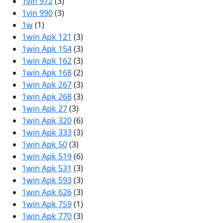
1vin 972
(3)
1vin 990
(3)
1w
(1)
1win Apk 121
(3)
1win Apk 154
(3)
1win Apk 162
(3)
1win Apk 168
(2)
1win Apk 267
(3)
1win Apk 268
(3)
1win Apk 27
(3)
1win Apk 320
(6)
1win Apk 333
(3)
1win Apk 50
(3)
1win Apk 519
(6)
1win Apk 531
(3)
1win Apk 593
(3)
1win Apk 626
(3)
1win Apk 759
(1)
1win Apk 770
(3)