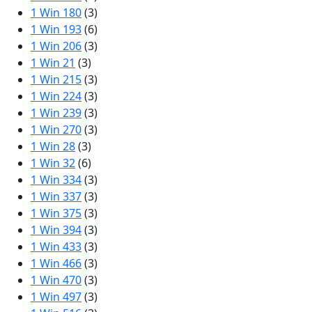
1 Win 180
(3)
1 Win 193
(6)
1 Win 206
(3)
1 Win 21
(3)
1 Win 215
(3)
1 Win 224
(3)
1 Win 239
(3)
1 Win 270
(3)
1 Win 28
(3)
1 Win 32
(6)
1 Win 334
(3)
1 Win 337
(3)
1 Win 375
(3)
1 Win 394
(3)
1 Win 433
(3)
1 Win 466
(3)
1 Win 470
(3)
1 Win 497
(3)