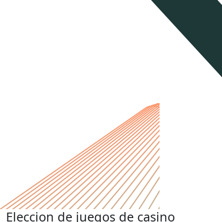
Eleccion de juegos de casino