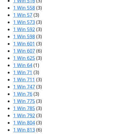
1 Win 516
(3)
1 Win 558
(3)
1 Win 57
(3)
1 Win 573
(3)
1 Win 592
(3)
1 Win 598
(3)
1 Win 601
(3)
1 Win 607
(6)
1 Win 625
(3)
1 Win 64
(1)
1 Win 71
(3)
1 Win 711
(3)
1 Win 747
(3)
1 Win 76
(3)
1 Win 775
(3)
1 Win 785
(3)
1 Win 792
(3)
1 Win 804
(3)
1 Win 813
(6)