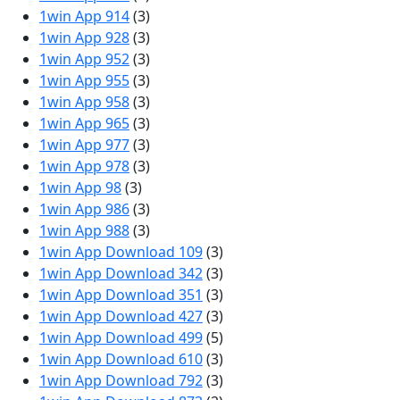
1win App 914
(3)
1win App 928
(3)
1win App 952
(3)
1win App 955
(3)
1win App 958
(3)
1win App 965
(3)
1win App 977
(3)
1win App 978
(3)
1win App 98
(3)
1win App 986
(3)
1win App 988
(3)
1win App Download 109
(3)
1win App Download 342
(3)
1win App Download 351
(3)
1win App Download 427
(3)
1win App Download 499
(5)
1win App Download 610
(3)
1win App Download 792
(3)