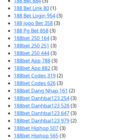
188 Bet 884
(3)
188 Bet Link 80
(1)
188 Bet Login 954
(3)
188 Jogo Bet 358
(3)
188 Pg Bet 858
(3)
188bet 250 164
(3)
188bet 250 251
(3)
188bet 250 444
(3)
188bet App 788
(3)
188bet App 882
(3)
188bet Codes 319
(2)
188bet Codes 626
(3)
188bet Dang Nhap 161
(2)
188bet Danhbai123 254
(3)
188bet Danhbai123 526
(3)
188bet Danhbai123 647
(3)
188bet Danhbai123 979
(2)
188bet Hiphop 507
(3)
188bet Hiphop 565
(3)