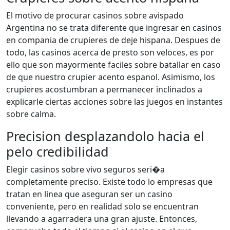
El motivo de procurar casinos sobre avispado
Argentina no se trata diferente que ingresar en casinos
en compania de crupieres de deje hispana. Despues de
todo, las casinos acerca de presto son veloces, es por
ello que son mayormente faciles sobre batallar en caso
de que nuestro crupier acento espanol. Asimismo, los
crupieres acostumbran a permanecer inclinados a
explicarle ciertas acciones sobre las juegos en instantes
sobre calma.
Precision desplazandolo hacia el
pelo credibilidad
Elegir casinos sobre vivo seguros seri�a
completamente preciso. Existe todo lo empresas que
tratan en linea que aseguran ser un casino
conveniente, pero en realidad solo se encuentran
llevando a agarradera una gran ajuste. Entonces,