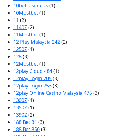
10betcasino.uk
(1)
10Mostbet
(1)
11
(2)
1140Z
(2)
11Mostbet
(1)
12 Play Malaysia 242
(2)
1250Z
(1)
128
(3)
12Mostbet
(1)
12play Cloud 484
(1)
12play Login 705
(3)
12play Login 753
(3)
12play Online Casino Malaysia 475
(3)
1300Z
(1)
1350Z
(1)
1390Z
(2)
188 Bet 31
(3)
188 Bet 850
(3)