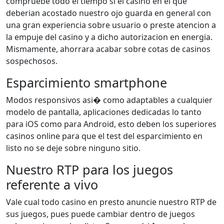
compruebe todo el tiempo si el casino en el que
deberian acostado nuestro ojo guarda en general con
una gran experiencia sobre usuario o preste atencion a
la empuje del casino y a dicho autorizacion en energia.
Mismamente, ahorrara acabar sobre cotas de casinos
sospechosos.
Esparcimiento smartphone
Modos responsivos asi� como adaptables a cualquier
modelo de pantalla, aplicaciones dedicadas lo tanto
para iOS como para Android, esto deben los superiores
casinos online para que el test del esparcimiento en
listo no se deje sobre ninguno sitio.
Nuestro RTP para los juegos
referente a vivo
Vale cual todo casino en presto anuncie nuestro RTP de
sus juegos, pues puede cambiar dentro de juegos