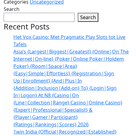
Categories
Uncategorized
Search
Search
Recent Posts
Het Vox Casino: Met Pragmatic Play Slots tot Live
Tafels
Asia’s {Largest|Biggest|Greatest} {Online|On The
Internet|On-line} {Poker|Online Poker|Holdem
Poker} {Room|Space|Area}
{Easy|Simple|Effortless} {Registration|Sign
Up|Enrollment} {And|Plus|In
{Addition|Inclusion|Add-on} To} {Login|Sign
In|Logon} At N8 {Casino|On
{Line|Collection|Range} Casino|Online Casino}
{Expert|Professional|Specialist} &
{Player|Gamer|Participant}
{Ratings|Rankings|Scores} 2026
1win India {Official|Recognized|Established}