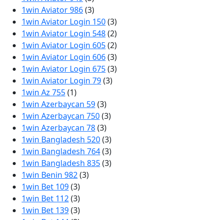
1win Aviator 986
(3)
1win Aviator Login 150
(3)
1win Aviator Login 548
(2)
1win Aviator Login 605
(2)
1win Aviator Login 606
(3)
1win Aviator Login 675
(3)
1win Aviator Login 79
(3)
1win Az 755
(1)
1win Azerbaycan 59
(3)
1win Azerbaycan 750
(3)
1win Azerbaycan 78
(3)
1win Bangladesh 520
(3)
1win Bangladesh 764
(3)
1win Bangladesh 835
(3)
1win Benin 982
(3)
1win Bet 109
(3)
1win Bet 112
(3)
1win Bet 139
(3)