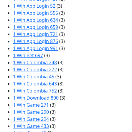
1 Win App Login 52
(3)
1 Win App Login 555
(3)
1 Win App Login 634
(3)
1 Win App Login 659
(3)
1 Win App Login 721
(3)
1 Win App Login 876
(3)
1 Win App Login 991
(3)
1 Win Bet 697
(3)
1 Win Colombia 248
(3)
1 Win Colombia 272
(3)
1 Win Colombia 45
(3)
1 Win Colombia 643
(3)
1 Win Colombia 752
(3)
1 Win Download 890
(3)
1 Win Game 271
(3)
1 Win Game 290
(3)
1 Win Game 294
(3)
1 Win Game 433
(3)