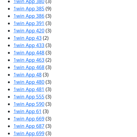
1win App 380
(3)
1win App 385
(9)
1win App 386
(3)
1win App 391
(3)
1win App 420
(3)
1win App 43
(2)
1win App 433
(3)
1win App 448
(3)
1win App 463
(2)
1win App 468
(3)
1win App 48
(3)
1win App 480
(3)
1win App 481
(3)
1win App 555
(3)
1win App 590
(3)
1win App 61
(3)
1win App 669
(3)
1win App 687
(3)
1win App 699
(3)