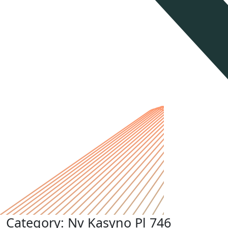
Category:
Nv Kasyno Pl 746