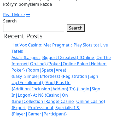
którym pomysłem każda
Read More
Search
Search
Recent Posts
Het Vox Casino: Met Pragmatic Play Slots tot Live
Tafels
Asia’s {Largest|Biggest|Greatest} {Online|On The
Internet|On-line} {Poker|Online Poker|Holdem
Poker} {Room|Space|Area}
{Easy|Simple|Effortless} {Registration|Sign
Up|Enrollment} {And|Plus|In
{Addition|Inclusion|Add-on} To} {Login|Sign
In|Logon} At N8 {Casino|On
{Line|Collection|Range} Casino|Online Casino}
{Expert|Professional|Specialist} &
{Player|Gamer|Participant}