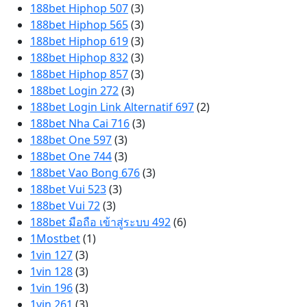
188bet Hiphop 507
(3)
188bet Hiphop 565
(3)
188bet Hiphop 619
(3)
188bet Hiphop 832
(3)
188bet Hiphop 857
(3)
188bet Login 272
(3)
188bet Login Link Alternatif 697
(2)
188bet Nha Cai 716
(3)
188bet One 597
(3)
188bet One 744
(3)
188bet Vao Bong 676
(3)
188bet Vui 523
(3)
188bet Vui 72
(3)
188bet มือถือ เข้าสู่ระบบ 492
(6)
1Mostbet
(1)
1vin 127
(3)
1vin 128
(3)
1vin 196
(3)
1vin 261
(3)