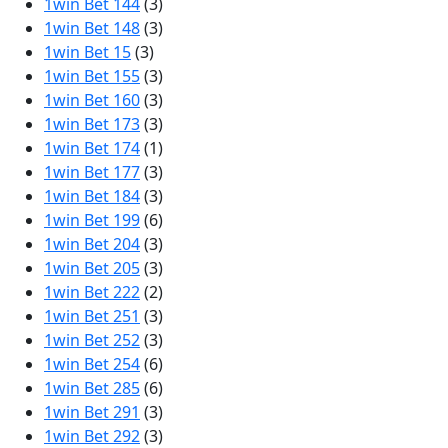
1win Bet 144
(3)
1win Bet 148
(3)
1win Bet 15
(3)
1win Bet 155
(3)
1win Bet 160
(3)
1win Bet 173
(3)
1win Bet 174
(1)
1win Bet 177
(3)
1win Bet 184
(3)
1win Bet 199
(6)
1win Bet 204
(3)
1win Bet 205
(3)
1win Bet 222
(2)
1win Bet 251
(3)
1win Bet 252
(3)
1win Bet 254
(6)
1win Bet 285
(6)
1win Bet 291
(3)
1win Bet 292
(3)