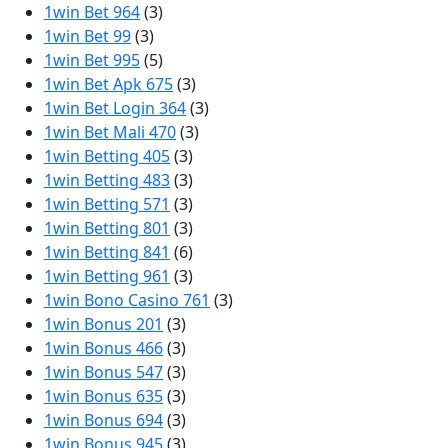
1win Bet 964
(3)
1win Bet 99
(3)
1win Bet 995
(5)
1win Bet Apk 675
(3)
1win Bet Login 364
(3)
1win Bet Mali 470
(3)
1win Betting 405
(3)
1win Betting 483
(3)
1win Betting 571
(3)
1win Betting 801
(3)
1win Betting 841
(6)
1win Betting 961
(3)
1win Bono Casino 761
(3)
1win Bonus 201
(3)
1win Bonus 466
(3)
1win Bonus 547
(3)
1win Bonus 635
(3)
1win Bonus 694
(3)
1win Bonus 945
(3)