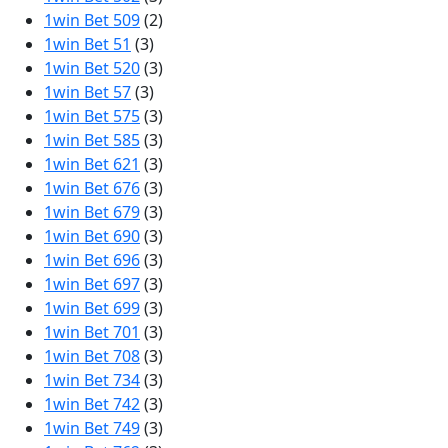
1win Bet 509
(2)
1win Bet 51
(3)
1win Bet 520
(3)
1win Bet 57
(3)
1win Bet 575
(3)
1win Bet 585
(3)
1win Bet 621
(3)
1win Bet 676
(3)
1win Bet 679
(3)
1win Bet 690
(3)
1win Bet 696
(3)
1win Bet 697
(3)
1win Bet 699
(3)
1win Bet 701
(3)
1win Bet 708
(3)
1win Bet 734
(3)
1win Bet 742
(3)
1win Bet 749
(3)