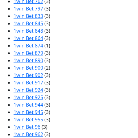
1win Bet 762
(3)
1win Bet 797
(3)
1win Bet 833
(3)
1win Bet 845
(3)
1win Bet 848
(3)
1win Bet 864
(3)
1win Bet 874
(1)
1win Bet 879
(3)
1win Bet 890
(3)
1win Bet 900
(2)
1win Bet 902
(3)
1win Bet 917
(3)
1win Bet 924
(3)
1win Bet 925
(3)
1win Bet 944
(3)
1win Bet 945
(3)
1win Bet 955
(3)
1win Bet 96
(3)
1win Bet 962
(3)