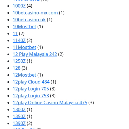
1000Z
(4)
10betcasino-mx.com
(1)
10betcasino.uk
(1)
10Mostbet
(1)
11
(2)
1140Z
(2)
11Mostbet
(1)
12 Play Malaysia 242
(2)
1250Z
(1)
128
(3)
12Mostbet
(1)
12play Cloud 484
(1)
12play Login 705
(3)
12play Login 753
(3)
12play Online Casino Malaysia 475
(3)
1300Z
(1)
1350Z
(1)
1390Z
(2)