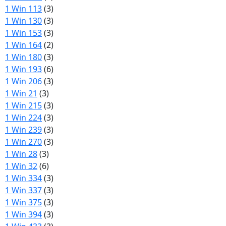
1 Win 113
(3)
1 Win 130
(3)
1 Win 153
(3)
1 Win 164
(2)
1 Win 180
(3)
1 Win 193
(6)
1 Win 206
(3)
1 Win 21
(3)
1 Win 215
(3)
1 Win 224
(3)
1 Win 239
(3)
1 Win 270
(3)
1 Win 28
(3)
1 Win 32
(6)
1 Win 334
(3)
1 Win 337
(3)
1 Win 375
(3)
1 Win 394
(3)