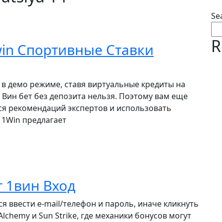
Se
R
win Спортивные Ставки
в демо режиме, ставя виртуальные кредиты на
1 Вин бет без депозита нельзя. Поэтому вам еще
я рекомендаций экспертов и использовать
 1Win предлагает
 1вин Вход
ся ввести e-mail/телефон и пароль, иначе кликнуть
lchemy и Sun Strike, где механики бонусов могут