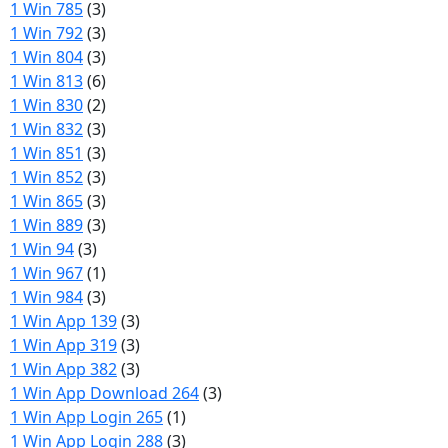
1 Win 785
(3)
1 Win 792
(3)
1 Win 804
(3)
1 Win 813
(6)
1 Win 830
(2)
1 Win 832
(3)
1 Win 851
(3)
1 Win 852
(3)
1 Win 865
(3)
1 Win 889
(3)
1 Win 94
(3)
1 Win 967
(1)
1 Win 984
(3)
1 Win App 139
(3)
1 Win App 319
(3)
1 Win App 382
(3)
1 Win App Download 264
(3)
1 Win App Login 265
(1)
1 Win App Login 288
(3)