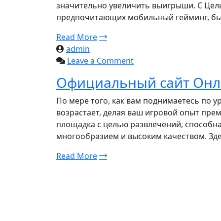
Вход
значительно увеличить выигрыши. С Цел
предпочитающих мобильный гейминг, бы
Read More
admin
on
Leave a Comment
Официальный
Официальный сайт Онла
сайт
Онлайн-
По мере того, как вам поднимаетесь по у
ставок
возрастает, делая ваш игровой опыт прем
И
площадка с целью развлечений, способна
Казино
многообразием и высоким качеством. Зде
Read More