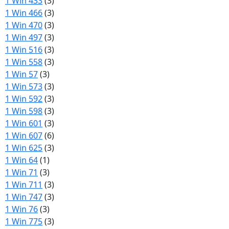
1 Win 433
(3)
1 Win 466
(3)
1 Win 470
(3)
1 Win 497
(3)
1 Win 516
(3)
1 Win 558
(3)
1 Win 57
(3)
1 Win 573
(3)
1 Win 592
(3)
1 Win 598
(3)
1 Win 601
(3)
1 Win 607
(6)
1 Win 625
(3)
1 Win 64
(1)
1 Win 71
(3)
1 Win 711
(3)
1 Win 747
(3)
1 Win 76
(3)
1 Win 775
(3)