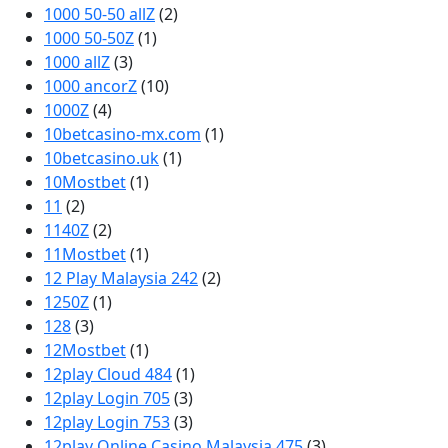
1000 50-50 allZ
(2)
1000 50-50Z
(1)
1000 allZ
(3)
1000 ancorZ
(10)
1000Z
(4)
10betcasino-mx.com
(1)
10betcasino.uk
(1)
10Mostbet
(1)
11
(2)
1140Z
(2)
11Mostbet
(1)
12 Play Malaysia 242
(2)
1250Z
(1)
128
(3)
12Mostbet
(1)
12play Cloud 484
(1)
12play Login 705
(3)
12play Login 753
(3)
12play Online Casino Malaysia 475
(3)