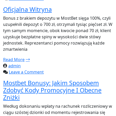
Oficjalna
Oficjalna Witryna
Witryna
Bonus z brakiem depozytu w MostBet sięga 100%, czyli
uzupełnili depozyt o 700 zł, otrzymali tysiąc pięćset zł. W
tym samym momencie, obok kwocie ponad 70 zł, klient
uzyskuje bezpłatne spiny w wysokości dwie stówy
jednostek. Reprezentanci pomocy rozwiązują każde
zmartwienia
Read More
admin
on
Leave a Comment
Mostbet
Mostbet Bonusy: Jakim Sposobem
Bonusy:
Zdobyć Kody Promocyjne I Obecne
Jakim
Zniżki
Sposobem
Zdobyć
Według dokonaniu wpłaty na rachunek rozliczeniowy w
Kody
ciągu szóstej dzionki od momentu rejestrowania się
Promocyjne