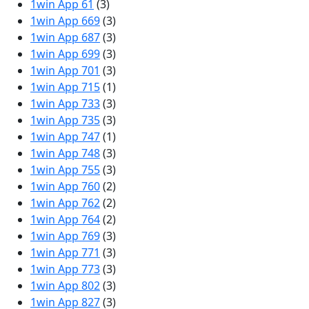
1win App 61
(3)
1win App 669
(3)
1win App 687
(3)
1win App 699
(3)
1win App 701
(3)
1win App 715
(1)
1win App 733
(3)
1win App 735
(3)
1win App 747
(1)
1win App 748
(3)
1win App 755
(3)
1win App 760
(2)
1win App 762
(2)
1win App 764
(2)
1win App 769
(3)
1win App 771
(3)
1win App 773
(3)
1win App 802
(3)
1win App 827
(3)