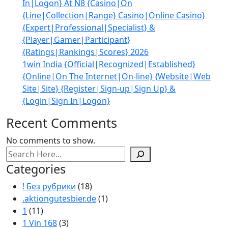
In|Logon} At N8 {Casino|On
{Line|Collection|Range} Casino|Online Casino}
{Expert|Professional|Specialist} &
{Player|Gamer|Participant}
{Ratings|Rankings|Scores} 2026
1win India {Official|Recognized|Established}
{Online|On The Internet|On-line} {Website|Web
Site|Site} {Register|Sign-up|Sign Up} &
{Login|Sign In|Logon}
Recent Comments
No comments to show.
Search
Categories
! Без рубрики
(18)
.aktiongutesbier.de
(1)
1
(11)
1 Vin 168
(3)