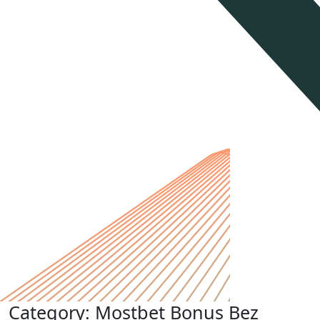
Category:
Mostbet Bonus Bez