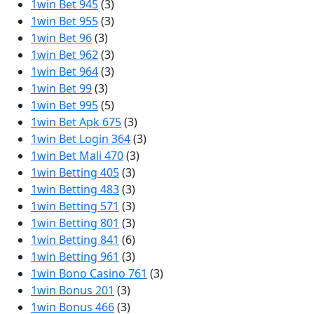
1win Bet 945
(3)
1win Bet 955
(3)
1win Bet 96
(3)
1win Bet 962
(3)
1win Bet 964
(3)
1win Bet 99
(3)
1win Bet 995
(5)
1win Bet Apk 675
(3)
1win Bet Login 364
(3)
1win Bet Mali 470
(3)
1win Betting 405
(3)
1win Betting 483
(3)
1win Betting 571
(3)
1win Betting 801
(3)
1win Betting 841
(6)
1win Betting 961
(3)
1win Bono Casino 761
(3)
1win Bonus 201
(3)
1win Bonus 466
(3)