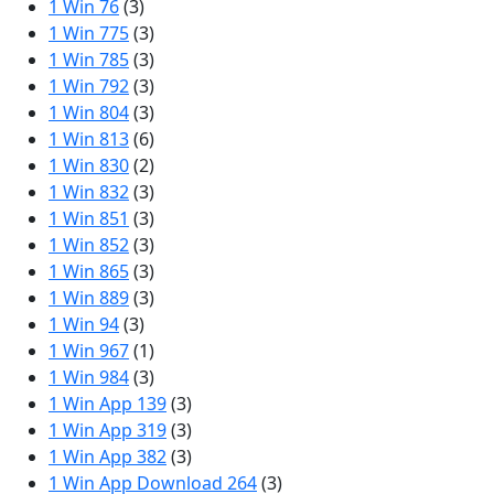
1 Win 76
(3)
1 Win 775
(3)
1 Win 785
(3)
1 Win 792
(3)
1 Win 804
(3)
1 Win 813
(6)
1 Win 830
(2)
1 Win 832
(3)
1 Win 851
(3)
1 Win 852
(3)
1 Win 865
(3)
1 Win 889
(3)
1 Win 94
(3)
1 Win 967
(1)
1 Win 984
(3)
1 Win App 139
(3)
1 Win App 319
(3)
1 Win App 382
(3)
1 Win App Download 264
(3)