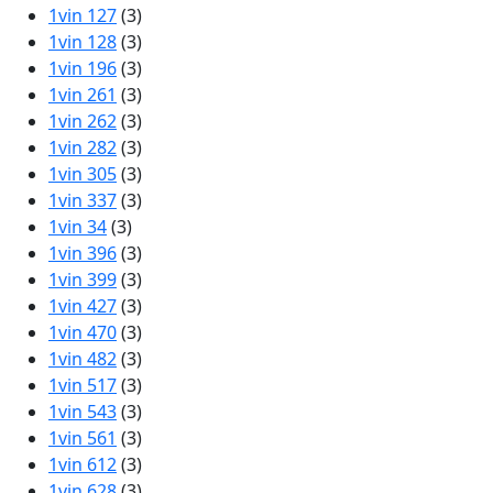
1vin 127
(3)
1vin 128
(3)
1vin 196
(3)
1vin 261
(3)
1vin 262
(3)
1vin 282
(3)
1vin 305
(3)
1vin 337
(3)
1vin 34
(3)
1vin 396
(3)
1vin 399
(3)
1vin 427
(3)
1vin 470
(3)
1vin 482
(3)
1vin 517
(3)
1vin 543
(3)
1vin 561
(3)
1vin 612
(3)
1vin 628
(3)