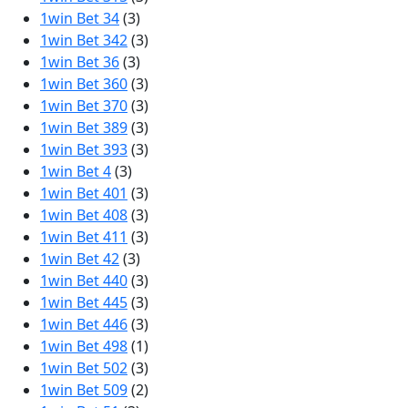
1win Bet 34
(3)
1win Bet 342
(3)
1win Bet 36
(3)
1win Bet 360
(3)
1win Bet 370
(3)
1win Bet 389
(3)
1win Bet 393
(3)
1win Bet 4
(3)
1win Bet 401
(3)
1win Bet 408
(3)
1win Bet 411
(3)
1win Bet 42
(3)
1win Bet 440
(3)
1win Bet 445
(3)
1win Bet 446
(3)
1win Bet 498
(1)
1win Bet 502
(3)
1win Bet 509
(2)