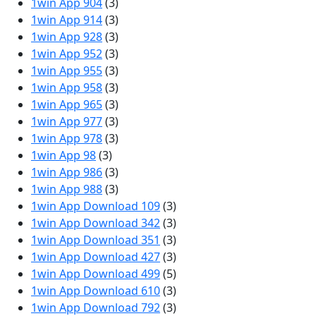
1win App 904
(3)
1win App 914
(3)
1win App 928
(3)
1win App 952
(3)
1win App 955
(3)
1win App 958
(3)
1win App 965
(3)
1win App 977
(3)
1win App 978
(3)
1win App 98
(3)
1win App 986
(3)
1win App 988
(3)
1win App Download 109
(3)
1win App Download 342
(3)
1win App Download 351
(3)
1win App Download 427
(3)
1win App Download 499
(5)
1win App Download 610
(3)
1win App Download 792
(3)