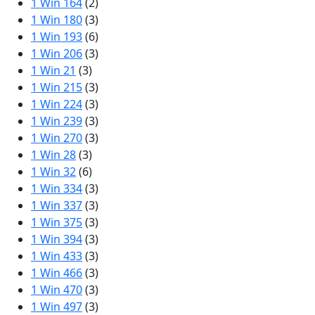
1 Win 164
(2)
1 Win 180
(3)
1 Win 193
(6)
1 Win 206
(3)
1 Win 21
(3)
1 Win 215
(3)
1 Win 224
(3)
1 Win 239
(3)
1 Win 270
(3)
1 Win 28
(3)
1 Win 32
(6)
1 Win 334
(3)
1 Win 337
(3)
1 Win 375
(3)
1 Win 394
(3)
1 Win 433
(3)
1 Win 466
(3)
1 Win 470
(3)
1 Win 497
(3)