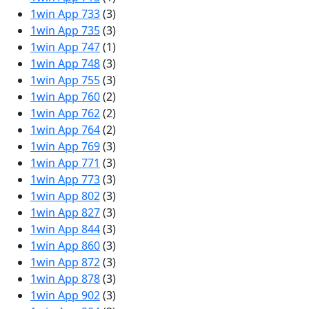
1win App 733
(3)
1win App 735
(3)
1win App 747
(1)
1win App 748
(3)
1win App 755
(3)
1win App 760
(2)
1win App 762
(2)
1win App 764
(2)
1win App 769
(3)
1win App 771
(3)
1win App 773
(3)
1win App 802
(3)
1win App 827
(3)
1win App 844
(3)
1win App 860
(3)
1win App 872
(3)
1win App 878
(3)
1win App 902
(3)