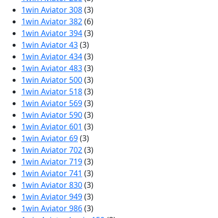
1win Aviator 308
(3)
1win Aviator 382
(6)
1win Aviator 394
(3)
1win Aviator 43
(3)
1win Aviator 434
(3)
1win Aviator 483
(3)
1win Aviator 500
(3)
1win Aviator 518
(3)
1win Aviator 569
(3)
1win Aviator 590
(3)
1win Aviator 601
(3)
1win Aviator 69
(3)
1win Aviator 702
(3)
1win Aviator 719
(3)
1win Aviator 741
(3)
1win Aviator 830
(3)
1win Aviator 949
(3)
1win Aviator 986
(3)