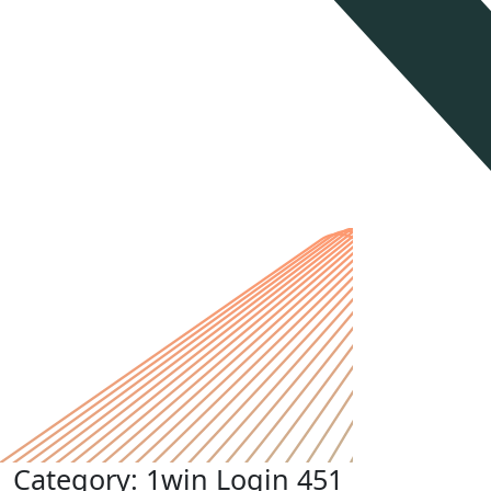
Category:
1win Login 451