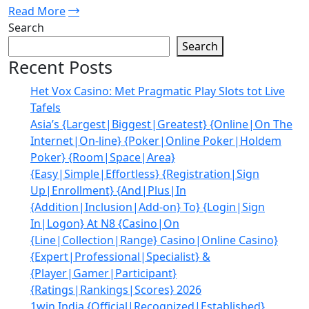
Sblocca
Read More
Bonus!
Search
Search
Recent Posts
Het Vox Casino: Met Pragmatic Play Slots tot Live
Tafels
Asia’s {Largest|Biggest|Greatest} {Online|On The
Internet|On-line} {Poker|Online Poker|Holdem
Poker} {Room|Space|Area}
{Easy|Simple|Effortless} {Registration|Sign
Up|Enrollment} {And|Plus|In
{Addition|Inclusion|Add-on} To} {Login|Sign
In|Logon} At N8 {Casino|On
{Line|Collection|Range} Casino|Online Casino}
{Expert|Professional|Specialist} &
{Player|Gamer|Participant}
{Ratings|Rankings|Scores} 2026
1win India {Official|Recognized|Established}