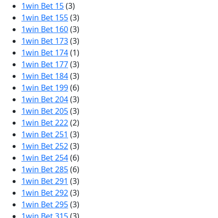
1win Bet 15
(3)
1win Bet 155
(3)
1win Bet 160
(3)
1win Bet 173
(3)
1win Bet 174
(1)
1win Bet 177
(3)
1win Bet 184
(3)
1win Bet 199
(6)
1win Bet 204
(3)
1win Bet 205
(3)
1win Bet 222
(2)
1win Bet 251
(3)
1win Bet 252
(3)
1win Bet 254
(6)
1win Bet 285
(6)
1win Bet 291
(3)
1win Bet 292
(3)
1win Bet 295
(3)
1win Bet 315
(3)