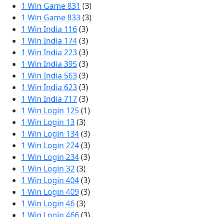
1 Win Game 831
(3)
1 Win Game 833
(3)
1 Win India 116
(3)
1 Win India 174
(3)
1 Win India 223
(3)
1 Win India 395
(3)
1 Win India 563
(3)
1 Win India 623
(3)
1 Win India 717
(3)
1 Win Login 125
(1)
1 Win Login 13
(3)
1 Win Login 134
(3)
1 Win Login 224
(3)
1 Win Login 234
(3)
1 Win Login 32
(3)
1 Win Login 404
(3)
1 Win Login 409
(3)
1 Win Login 46
(3)
1 Win Login 466
(3)