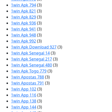
1win Apk 794
(3)
1win Apk 821
(3)
1win Apk 829
(3)
1win Apk 936
(3)
1win Apk 941
(3)
1win Apk 948
(3)
1win Apk 992
(3)
1win Apk Download 927
(3)
1win Apk Senegal 14
(3)
1win Apk Senegal 217
(3)
1win Apk Senegal 480
(3)
1win Apk Togo 779
(3)
1win Apostas 788
(3)
1win Apostas 791
(3)
1win App 102
(3)
1win App 116
(3)
1win App 138
(3)
1win App 144
(3)