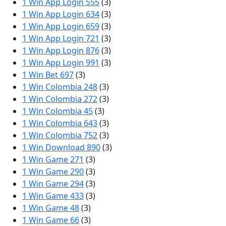
1 Win App Login 555
(3)
1 Win App Login 634
(3)
1 Win App Login 659
(3)
1 Win App Login 721
(3)
1 Win App Login 876
(3)
1 Win App Login 991
(3)
1 Win Bet 697
(3)
1 Win Colombia 248
(3)
1 Win Colombia 272
(3)
1 Win Colombia 45
(3)
1 Win Colombia 643
(3)
1 Win Colombia 752
(3)
1 Win Download 890
(3)
1 Win Game 271
(3)
1 Win Game 290
(3)
1 Win Game 294
(3)
1 Win Game 433
(3)
1 Win Game 48
(3)
1 Win Game 66
(3)