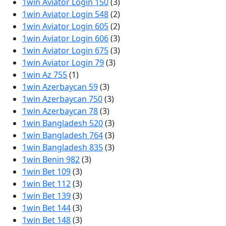
1win Aviator Login 150
(3)
1win Aviator Login 548
(2)
1win Aviator Login 605
(2)
1win Aviator Login 606
(3)
1win Aviator Login 675
(3)
1win Aviator Login 79
(3)
1win Az 755
(1)
1win Azerbaycan 59
(3)
1win Azerbaycan 750
(3)
1win Azerbaycan 78
(3)
1win Bangladesh 520
(3)
1win Bangladesh 764
(3)
1win Bangladesh 835
(3)
1win Benin 982
(3)
1win Bet 109
(3)
1win Bet 112
(3)
1win Bet 139
(3)
1win Bet 144
(3)
1win Bet 148
(3)