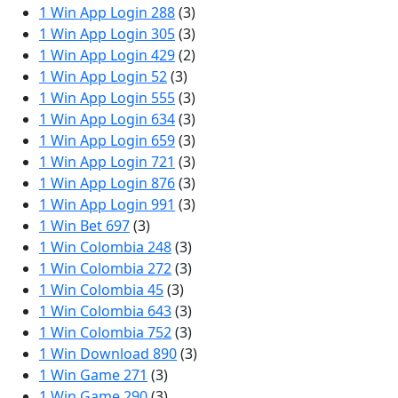
1 Win App Login 288
(3)
1 Win App Login 305
(3)
1 Win App Login 429
(2)
1 Win App Login 52
(3)
1 Win App Login 555
(3)
1 Win App Login 634
(3)
1 Win App Login 659
(3)
1 Win App Login 721
(3)
1 Win App Login 876
(3)
1 Win App Login 991
(3)
1 Win Bet 697
(3)
1 Win Colombia 248
(3)
1 Win Colombia 272
(3)
1 Win Colombia 45
(3)
1 Win Colombia 643
(3)
1 Win Colombia 752
(3)
1 Win Download 890
(3)
1 Win Game 271
(3)
1 Win Game 290
(3)