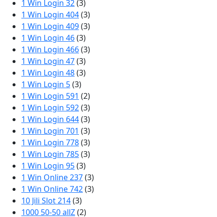
1 Win Login 32
(3)
1 Win Login 404
(3)
1 Win Login 409
(3)
1 Win Login 46
(3)
1 Win Login 466
(3)
1 Win Login 47
(3)
1 Win Login 48
(3)
1 Win Login 5
(3)
1 Win Login 591
(2)
1 Win Login 592
(3)
1 Win Login 644
(3)
1 Win Login 701
(3)
1 Win Login 778
(3)
1 Win Login 785
(3)
1 Win Login 95
(3)
1 Win Online 237
(3)
1 Win Online 742
(3)
10 Jili Slot 214
(3)
1000 50-50 allZ
(2)