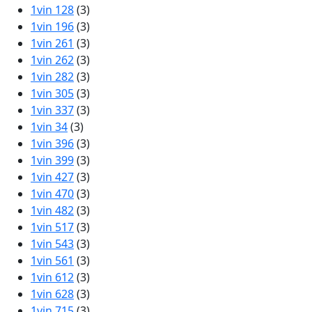
1vin 128
(3)
1vin 196
(3)
1vin 261
(3)
1vin 262
(3)
1vin 282
(3)
1vin 305
(3)
1vin 337
(3)
1vin 34
(3)
1vin 396
(3)
1vin 399
(3)
1vin 427
(3)
1vin 470
(3)
1vin 482
(3)
1vin 517
(3)
1vin 543
(3)
1vin 561
(3)
1vin 612
(3)
1vin 628
(3)
1vin 715
(3)