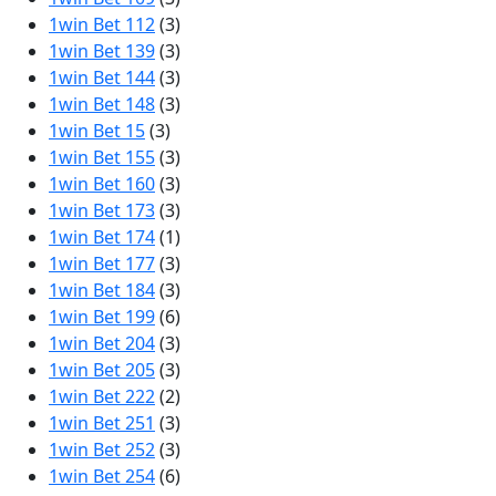
1win Bet 112
(3)
1win Bet 139
(3)
1win Bet 144
(3)
1win Bet 148
(3)
1win Bet 15
(3)
1win Bet 155
(3)
1win Bet 160
(3)
1win Bet 173
(3)
1win Bet 174
(1)
1win Bet 177
(3)
1win Bet 184
(3)
1win Bet 199
(6)
1win Bet 204
(3)
1win Bet 205
(3)
1win Bet 222
(2)
1win Bet 251
(3)
1win Bet 252
(3)
1win Bet 254
(6)