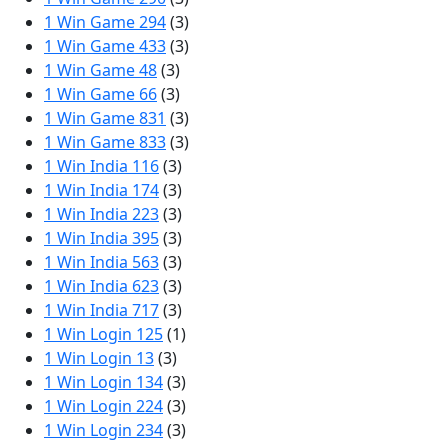
1 Win Game 294
(3)
1 Win Game 433
(3)
1 Win Game 48
(3)
1 Win Game 66
(3)
1 Win Game 831
(3)
1 Win Game 833
(3)
1 Win India 116
(3)
1 Win India 174
(3)
1 Win India 223
(3)
1 Win India 395
(3)
1 Win India 563
(3)
1 Win India 623
(3)
1 Win India 717
(3)
1 Win Login 125
(1)
1 Win Login 13
(3)
1 Win Login 134
(3)
1 Win Login 224
(3)
1 Win Login 234
(3)