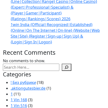
{Line|Collection|Range} Casino|Online Casino}
{Expert|Professional|Specialist} &
{Player|Gamer|Participant}
{Ratings|Rankings|Scores} 2026
1win India {Official|Recognized|Established}
{Online|On The Internet|On-line} {Website|Web
Site|Site} {Register|Sign-up|Sign Up} &
{Login|Sign In|Logon}
Recent Comments
No comments to show.
Search
Categories
! Без рубрики
(18)
.aktiongutesbier.de
(1)
1
(11)
1 Vin 168
(3)
1 Vin 516
(3)