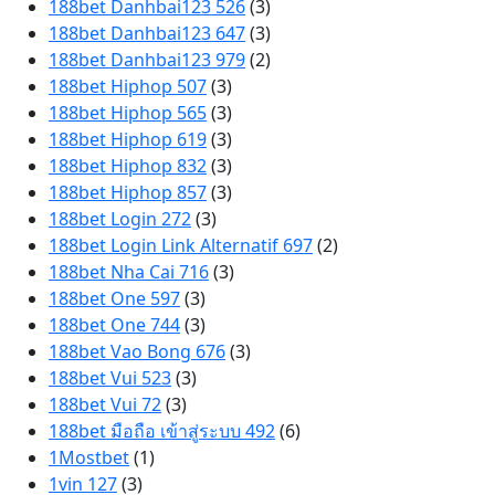
188bet Danhbai123 526
(3)
188bet Danhbai123 647
(3)
188bet Danhbai123 979
(2)
188bet Hiphop 507
(3)
188bet Hiphop 565
(3)
188bet Hiphop 619
(3)
188bet Hiphop 832
(3)
188bet Hiphop 857
(3)
188bet Login 272
(3)
188bet Login Link Alternatif 697
(2)
188bet Nha Cai 716
(3)
188bet One 597
(3)
188bet One 744
(3)
188bet Vao Bong 676
(3)
188bet Vui 523
(3)
188bet Vui 72
(3)
188bet มือถือ เข้าสู่ระบบ 492
(6)
1Mostbet
(1)
1vin 127
(3)