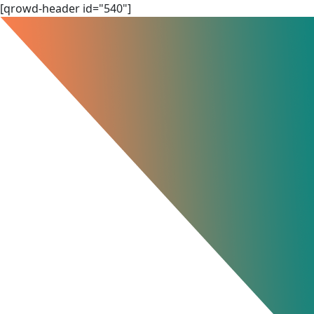
Skip
[qrowd-header id="540"]
to
content