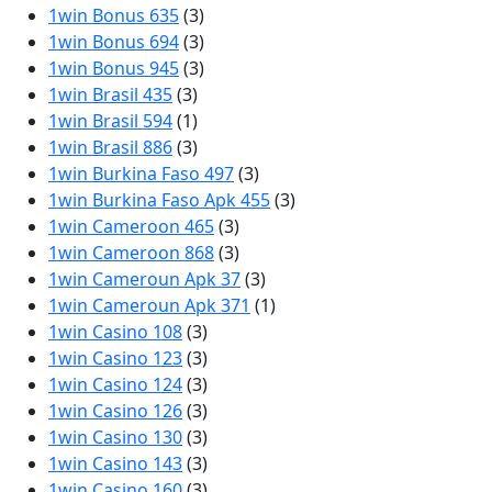
1win Bonus 635
(3)
1win Bonus 694
(3)
1win Bonus 945
(3)
1win Brasil 435
(3)
1win Brasil 594
(1)
1win Brasil 886
(3)
1win Burkina Faso 497
(3)
1win Burkina Faso Apk 455
(3)
1win Cameroon 465
(3)
1win Cameroon 868
(3)
1win Cameroun Apk 37
(3)
1win Cameroun Apk 371
(1)
1win Casino 108
(3)
1win Casino 123
(3)
1win Casino 124
(3)
1win Casino 126
(3)
1win Casino 130
(3)
1win Casino 143
(3)
1win Casino 160
(3)