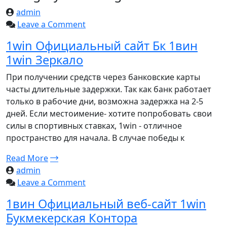
admin
on
Leave a Comment
1win
1win Oфициальный сайт Бк 1вин
Oфициальный
1win Зеркало
сайт
Бк
При получении средств через банковские карты
1вин
часты длительные задержки. Так как банк работает
1win
только в рабочие дни, возможна задержка на 2-5
Зеркало
дней. Если местоимение- хотите попробовать свои
силы в спортивных ставках, 1win - отличное
пространство для начала. В случае победы к
Read More
admin
on
Leave a Comment
1вин
1вин Официальный веб-сайт 1win
Официальный
Букмекерская Контора
веб-