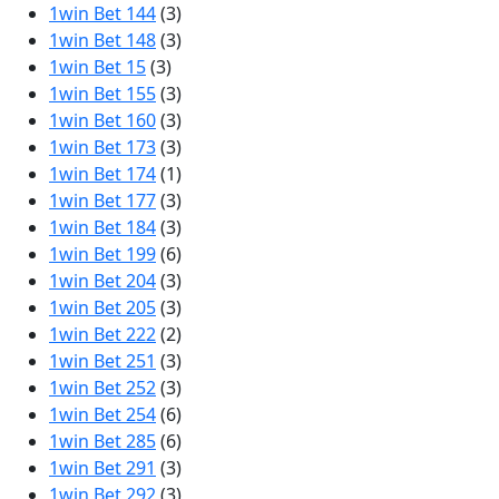
1win Bet 144
(3)
1win Bet 148
(3)
1win Bet 15
(3)
1win Bet 155
(3)
1win Bet 160
(3)
1win Bet 173
(3)
1win Bet 174
(1)
1win Bet 177
(3)
1win Bet 184
(3)
1win Bet 199
(6)
1win Bet 204
(3)
1win Bet 205
(3)
1win Bet 222
(2)
1win Bet 251
(3)
1win Bet 252
(3)
1win Bet 254
(6)
1win Bet 285
(6)
1win Bet 291
(3)
1win Bet 292
(3)