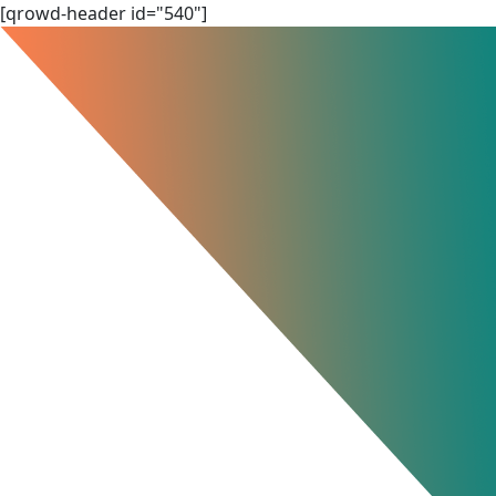
Skip
[qrowd-header id="540"]
to
content