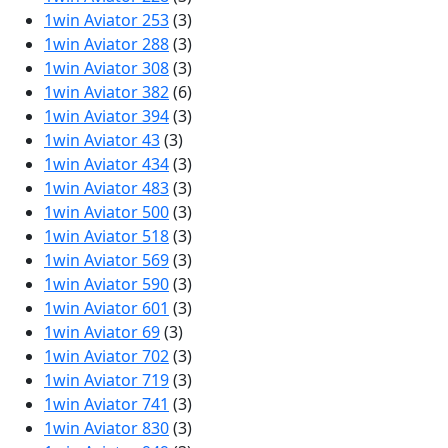
1win Aviator 253
(3)
1win Aviator 288
(3)
1win Aviator 308
(3)
1win Aviator 382
(6)
1win Aviator 394
(3)
1win Aviator 43
(3)
1win Aviator 434
(3)
1win Aviator 483
(3)
1win Aviator 500
(3)
1win Aviator 518
(3)
1win Aviator 569
(3)
1win Aviator 590
(3)
1win Aviator 601
(3)
1win Aviator 69
(3)
1win Aviator 702
(3)
1win Aviator 719
(3)
1win Aviator 741
(3)
1win Aviator 830
(3)