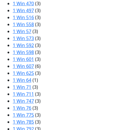
1 Win 470
(3)
1 Win 497
(3)
1 Win 516
(3)
1 Win 558
(3)
1 Win 57
(3)
1 Win 573
(3)
1 Win 592
(3)
1 Win 598
(3)
1 Win 601
(3)
1 Win 607
(6)
1 Win 625
(3)
1 Win 64
(1)
1 Win 71
(3)
1 Win 711
(3)
1 Win 747
(3)
1 Win 76
(3)
1 Win 775
(3)
1 Win 785
(3)
1 Win 792
(3)