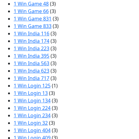
1 Win Game 48
(3)
1 Win Game 66
(3)
1 Win Game 831
(3)
1 Win Game 833
(3)
1 Win India 116
(3)
1 Win India 174
(3)
1 Win India 223
(3)
1 Win India 395
(3)
1 Win India 563
(3)
1 Win India 623
(3)
1 Win India 717
(3)
1 Win Login 125
(1)
1 Win Login 13
(3)
1 Win Login 134
(3)
1 Win Login 224
(3)
1 Win Login 234
(3)
1 Win Login 32
(3)
1 Win Login 404
(3)
1 Win Login 409
(3)