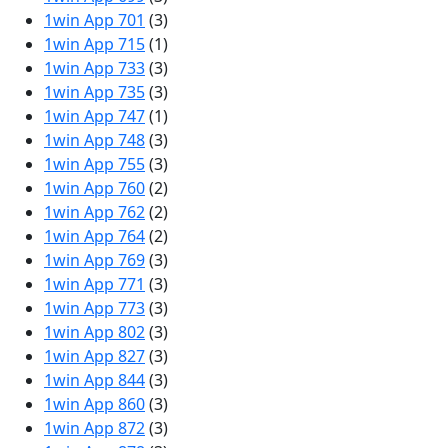
1win App 701
(3)
1win App 715
(1)
1win App 733
(3)
1win App 735
(3)
1win App 747
(1)
1win App 748
(3)
1win App 755
(3)
1win App 760
(2)
1win App 762
(2)
1win App 764
(2)
1win App 769
(3)
1win App 771
(3)
1win App 773
(3)
1win App 802
(3)
1win App 827
(3)
1win App 844
(3)
1win App 860
(3)
1win App 872
(3)