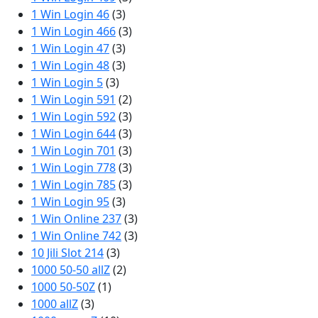
1 Win Login 46
(3)
1 Win Login 466
(3)
1 Win Login 47
(3)
1 Win Login 48
(3)
1 Win Login 5
(3)
1 Win Login 591
(2)
1 Win Login 592
(3)
1 Win Login 644
(3)
1 Win Login 701
(3)
1 Win Login 778
(3)
1 Win Login 785
(3)
1 Win Login 95
(3)
1 Win Online 237
(3)
1 Win Online 742
(3)
10 Jili Slot 214
(3)
1000 50-50 allZ
(2)
1000 50-50Z
(1)
1000 allZ
(3)