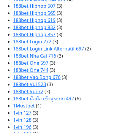
188bet Hiphop 507
(3)
188bet Hiphop 565
(3)
188bet Hiphop 619
(3)
188bet Hiphop 832
(3)
188bet Hiphop 857
(3)
188bet Login 272
(3)
188bet Login Link Alternatif 697
(2)
188bet Nha Cai 716
(3)
188bet One 597
(3)
188bet One 744
(3)
188bet Vao Bong 676
(3)
188bet Vui 523
(3)
188bet Vui 72
(3)
188bet มือถือ เข้าสู่ระบบ 492
(6)
1Mostbet
(1)
1vin 127
(3)
1vin 128
(3)
1vin 196
(3)