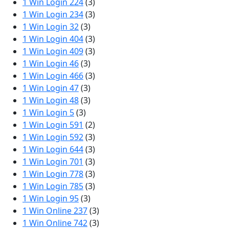
1 Win Login 224
(3)
1 Win Login 234
(3)
1 Win Login 32
(3)
1 Win Login 404
(3)
1 Win Login 409
(3)
1 Win Login 46
(3)
1 Win Login 466
(3)
1 Win Login 47
(3)
1 Win Login 48
(3)
1 Win Login 5
(3)
1 Win Login 591
(2)
1 Win Login 592
(3)
1 Win Login 644
(3)
1 Win Login 701
(3)
1 Win Login 778
(3)
1 Win Login 785
(3)
1 Win Login 95
(3)
1 Win Online 237
(3)
1 Win Online 742
(3)