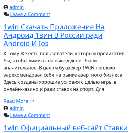
admin
on
Leave a Comment
1win
1win Скачать Приложение На
Скачать
Андроид 1вин В России ради
Приложение
Android И Ios
На
Андроид
К Тому Же есть пользователи, которым предикатив
1вин
бы, чтобы лимиты на вывод денег были
В
значительнее. В целом букмекер 1WIN неплохо
России
зарекомендовал себя на рынке азартного бизнеса.
ради
Здесь созданы хорошие условия с целью игры в
Android
онлайн-казино и ради ставок на спорт. Для
И
Ios
Read More
admin
on
Leave a Comment
1win
1win Официальный веб-сайт Ставки
Официальный