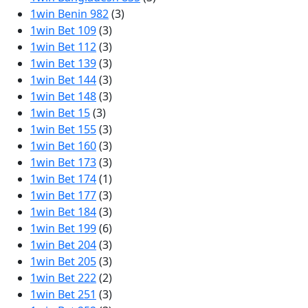
1win Benin 982
(3)
1win Bet 109
(3)
1win Bet 112
(3)
1win Bet 139
(3)
1win Bet 144
(3)
1win Bet 148
(3)
1win Bet 15
(3)
1win Bet 155
(3)
1win Bet 160
(3)
1win Bet 173
(3)
1win Bet 174
(1)
1win Bet 177
(3)
1win Bet 184
(3)
1win Bet 199
(6)
1win Bet 204
(3)
1win Bet 205
(3)
1win Bet 222
(2)
1win Bet 251
(3)