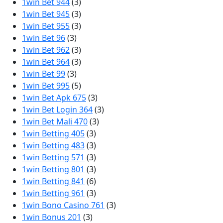
1win Bet 944
(3)
1win Bet 945
(3)
1win Bet 955
(3)
1win Bet 96
(3)
1win Bet 962
(3)
1win Bet 964
(3)
1win Bet 99
(3)
1win Bet 995
(5)
1win Bet Apk 675
(3)
1win Bet Login 364
(3)
1win Bet Mali 470
(3)
1win Betting 405
(3)
1win Betting 483
(3)
1win Betting 571
(3)
1win Betting 801
(3)
1win Betting 841
(6)
1win Betting 961
(3)
1win Bono Casino 761
(3)
1win Bonus 201
(3)