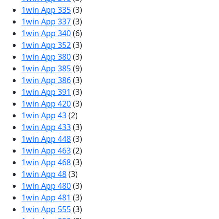
1win App 335
(3)
1win App 337
(3)
1win App 340
(6)
1win App 352
(3)
1win App 380
(3)
1win App 385
(9)
1win App 386
(3)
1win App 391
(3)
1win App 420
(3)
1win App 43
(2)
1win App 433
(3)
1win App 448
(3)
1win App 463
(2)
1win App 468
(3)
1win App 48
(3)
1win App 480
(3)
1win App 481
(3)
1win App 555
(3)