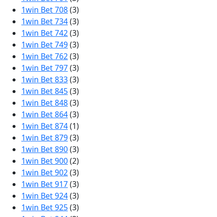
1win Bet 708
(3)
1win Bet 734
(3)
1win Bet 742
(3)
1win Bet 749
(3)
1win Bet 762
(3)
1win Bet 797
(3)
1win Bet 833
(3)
1win Bet 845
(3)
1win Bet 848
(3)
1win Bet 864
(3)
1win Bet 874
(1)
1win Bet 879
(3)
1win Bet 890
(3)
1win Bet 900
(2)
1win Bet 902
(3)
1win Bet 917
(3)
1win Bet 924
(3)
1win Bet 925
(3)