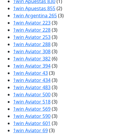
1win Apuestas 830
(1)
1win Apuestas 855
(2)
1win Argentina 265
(3)
1win Aviator 223
(3)
1win Aviator 228
(3)
1win Aviator 253
(3)
1win Aviator 288
(3)
1win Aviator 308
(3)
1win Aviator 382
(6)
1win Aviator 394
(3)
1win Aviator 43
(3)
1win Aviator 434
(3)
1win Aviator 483
(3)
1win Aviator 500
(3)
1win Aviator 518
(3)
1win Aviator 569
(3)
1win Aviator 590
(3)
1win Aviator 601
(3)
1win Aviator 69
(3)