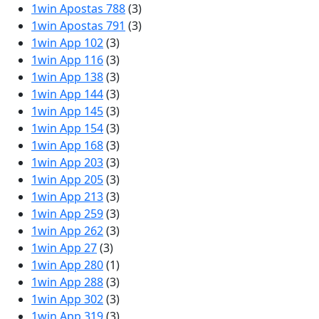
1win Apostas 788
(3)
1win Apostas 791
(3)
1win App 102
(3)
1win App 116
(3)
1win App 138
(3)
1win App 144
(3)
1win App 145
(3)
1win App 154
(3)
1win App 168
(3)
1win App 203
(3)
1win App 205
(3)
1win App 213
(3)
1win App 259
(3)
1win App 262
(3)
1win App 27
(3)
1win App 280
(1)
1win App 288
(3)
1win App 302
(3)
1win App 319
(3)