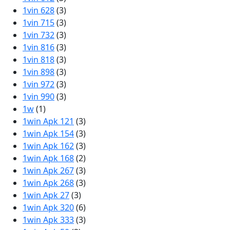
1vin 628
(3)
1vin 715
(3)
1vin 732
(3)
1vin 816
(3)
1vin 818
(3)
1vin 898
(3)
1vin 972
(3)
1vin 990
(3)
1w
(1)
1win Apk 121
(3)
1win Apk 154
(3)
1win Apk 162
(3)
1win Apk 168
(2)
1win Apk 267
(3)
1win Apk 268
(3)
1win Apk 27
(3)
1win Apk 320
(6)
1win Apk 333
(3)