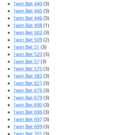
1win Bet 440
(3)
1win Bet 445
(3)
1win Bet 446
(3)
1win Bet 498
(1)
1win Bet 502
(3)
1win Bet 509
(2)
1win Bet 51
(3)
1win Bet 520
(3)
1win Bet 57
(3)
1win Bet 575
(3)
1win Bet 585
(3)
1win Bet 621
(3)
1win Bet 676
(3)
1win Bet 679
(3)
1win Bet 690
(3)
1win Bet 696
(3)
1win Bet 697
(3)
1win Bet 699
(3)
1win Bet 701
(3)