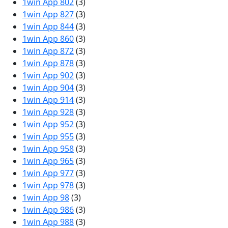
1win App 802
(3)
1win App 827
(3)
1win App 844
(3)
1win App 860
(3)
1win App 872
(3)
1win App 878
(3)
1win App 902
(3)
1win App 904
(3)
1win App 914
(3)
1win App 928
(3)
1win App 952
(3)
1win App 955
(3)
1win App 958
(3)
1win App 965
(3)
1win App 977
(3)
1win App 978
(3)
1win App 98
(3)
1win App 986
(3)
1win App 988
(3)