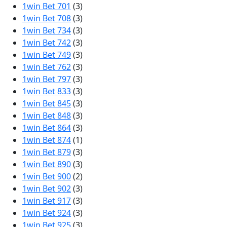
1win Bet 701
(3)
1win Bet 708
(3)
1win Bet 734
(3)
1win Bet 742
(3)
1win Bet 749
(3)
1win Bet 762
(3)
1win Bet 797
(3)
1win Bet 833
(3)
1win Bet 845
(3)
1win Bet 848
(3)
1win Bet 864
(3)
1win Bet 874
(1)
1win Bet 879
(3)
1win Bet 890
(3)
1win Bet 900
(2)
1win Bet 902
(3)
1win Bet 917
(3)
1win Bet 924
(3)
1win Bet 925
(3)