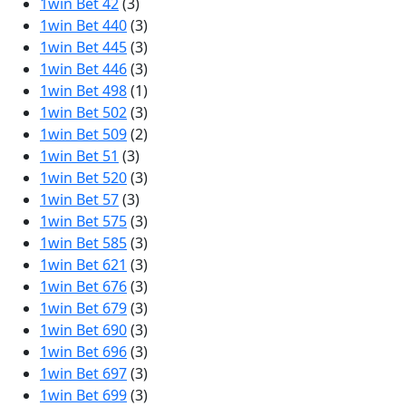
1win Bet 42
(3)
1win Bet 440
(3)
1win Bet 445
(3)
1win Bet 446
(3)
1win Bet 498
(1)
1win Bet 502
(3)
1win Bet 509
(2)
1win Bet 51
(3)
1win Bet 520
(3)
1win Bet 57
(3)
1win Bet 575
(3)
1win Bet 585
(3)
1win Bet 621
(3)
1win Bet 676
(3)
1win Bet 679
(3)
1win Bet 690
(3)
1win Bet 696
(3)
1win Bet 697
(3)
1win Bet 699
(3)