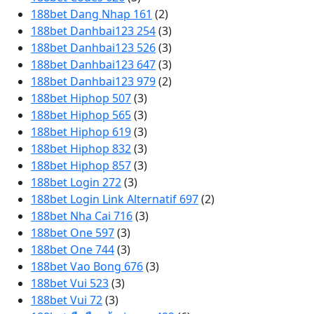
188bet Dang Nhap 161
(2)
188bet Danhbai123 254
(3)
188bet Danhbai123 526
(3)
188bet Danhbai123 647
(3)
188bet Danhbai123 979
(2)
188bet Hiphop 507
(3)
188bet Hiphop 565
(3)
188bet Hiphop 619
(3)
188bet Hiphop 832
(3)
188bet Hiphop 857
(3)
188bet Login 272
(3)
188bet Login Link Alternatif 697
(2)
188bet Nha Cai 716
(3)
188bet One 597
(3)
188bet One 744
(3)
188bet Vao Bong 676
(3)
188bet Vui 523
(3)
188bet Vui 72
(3)