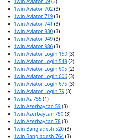
1win Aviator 69
(3)
1win Aviator 702
(3)
1win Aviator 719
(3)
1win Aviator 741
(3)
1win Aviator 830
(3)
1win Aviator 949
(3)
1win Aviator 986
(3)
1win Aviator Login 150
(3)
1win Aviator Login 548
(2)
1win Aviator Login 605
(2)
1win Aviator Login 606
(3)
1win Aviator Login 675
(3)
1win Aviator Login 79
(3)
1win Az 755
(1)
1win Azerbaycan 59
(3)
1win Azerbaycan 750
(3)
1win Azerbaycan 78
(3)
1win Bangladesh 520
(3)
1win Bangladesh 764
(3)