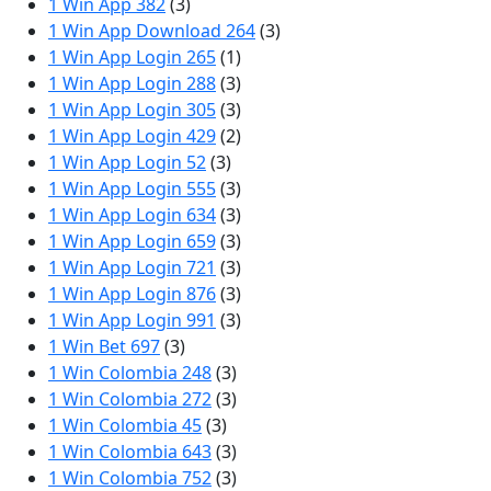
1 Win App 382
(3)
1 Win App Download 264
(3)
1 Win App Login 265
(1)
1 Win App Login 288
(3)
1 Win App Login 305
(3)
1 Win App Login 429
(2)
1 Win App Login 52
(3)
1 Win App Login 555
(3)
1 Win App Login 634
(3)
1 Win App Login 659
(3)
1 Win App Login 721
(3)
1 Win App Login 876
(3)
1 Win App Login 991
(3)
1 Win Bet 697
(3)
1 Win Colombia 248
(3)
1 Win Colombia 272
(3)
1 Win Colombia 45
(3)
1 Win Colombia 643
(3)
1 Win Colombia 752
(3)