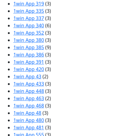
1win App 319
(3)
1win App 335
(3)
1win App 337
(3)
1win App 340
(6)
1win App 352
(3)
1win App 380
(3)
1win App 385
(9)
1win App 386
(3)
1win App 391
(3)
1win App 420
(3)
1win App 43
(2)
1win App 433
(3)
1win App 448
(3)
1win App 463
(2)
1win App 468
(3)
1win App 48
(3)
1win App 480
(3)
1win App 481
(3)
1win App 555
(3)