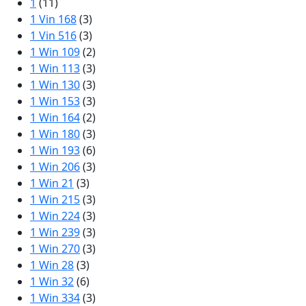
1
(11)
1 Vin 168
(3)
1 Vin 516
(3)
1 Win 109
(2)
1 Win 113
(3)
1 Win 130
(3)
1 Win 153
(3)
1 Win 164
(2)
1 Win 180
(3)
1 Win 193
(6)
1 Win 206
(3)
1 Win 21
(3)
1 Win 215
(3)
1 Win 224
(3)
1 Win 239
(3)
1 Win 270
(3)
1 Win 28
(3)
1 Win 32
(6)
1 Win 334
(3)