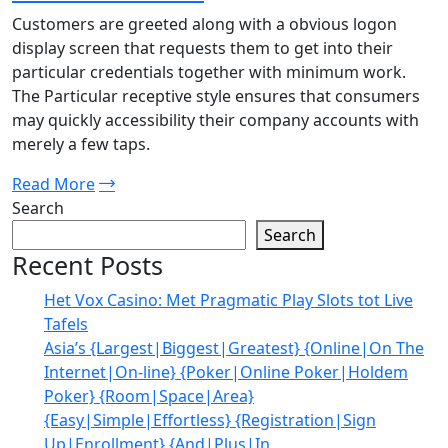
Within
Customers are greeted along with a obvious logon
To
display screen that requests them to get into their
Your
particular credentials together with minimum work.
Current
The Particular receptive style ensures that consumers
Accounts
may quickly accessibility their company accounts with
merely a few taps.
Read More
Search
Search
Recent Posts
Het Vox Casino: Met Pragmatic Play Slots tot Live
Tafels
Asia’s {Largest|Biggest|Greatest} {Online|On The
Internet|On-line} {Poker|Online Poker|Holdem
Poker} {Room|Space|Area}
{Easy|Simple|Effortless} {Registration|Sign
Up|Enrollment} {And|Plus|In