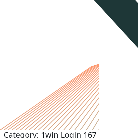
Category:
1win Login 167