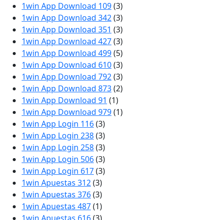
1win App Download 109
(3)
1win App Download 342
(3)
1win App Download 351
(3)
1win App Download 427
(3)
1win App Download 499
(5)
1win App Download 610
(3)
1win App Download 792
(3)
1win App Download 873
(2)
1win App Download 91
(1)
1win App Download 979
(1)
1win App Login 116
(3)
1win App Login 238
(3)
1win App Login 258
(3)
1win App Login 506
(3)
1win App Login 617
(3)
1win Apuestas 312
(3)
1win Apuestas 376
(3)
1win Apuestas 487
(1)
1win Apuestas 616
(3)