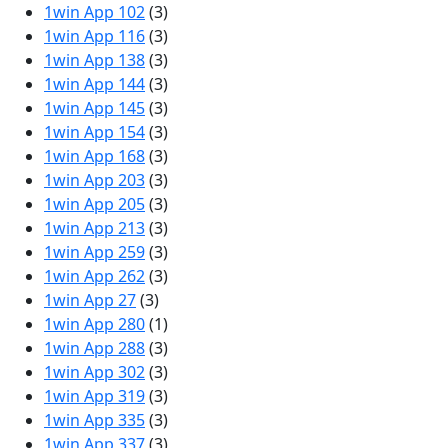
1win App 102
(3)
1win App 116
(3)
1win App 138
(3)
1win App 144
(3)
1win App 145
(3)
1win App 154
(3)
1win App 168
(3)
1win App 203
(3)
1win App 205
(3)
1win App 213
(3)
1win App 259
(3)
1win App 262
(3)
1win App 27
(3)
1win App 280
(1)
1win App 288
(3)
1win App 302
(3)
1win App 319
(3)
1win App 335
(3)
1win App 337
(3)