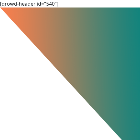
Skip
[qrowd-header id="540"]
to
content