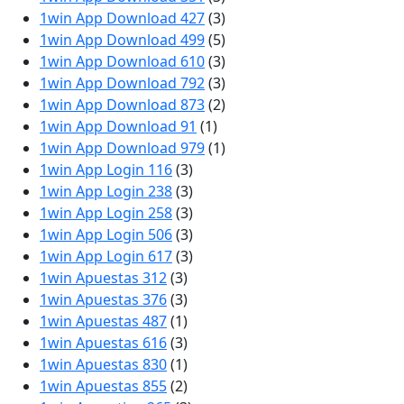
1win App Download 427
(3)
1win App Download 499
(5)
1win App Download 610
(3)
1win App Download 792
(3)
1win App Download 873
(2)
1win App Download 91
(1)
1win App Download 979
(1)
1win App Login 116
(3)
1win App Login 238
(3)
1win App Login 258
(3)
1win App Login 506
(3)
1win App Login 617
(3)
1win Apuestas 312
(3)
1win Apuestas 376
(3)
1win Apuestas 487
(1)
1win Apuestas 616
(3)
1win Apuestas 830
(1)
1win Apuestas 855
(2)