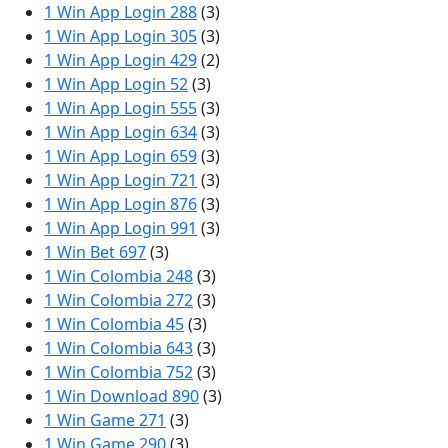
1 Win App Login 288
(3)
1 Win App Login 305
(3)
1 Win App Login 429
(2)
1 Win App Login 52
(3)
1 Win App Login 555
(3)
1 Win App Login 634
(3)
1 Win App Login 659
(3)
1 Win App Login 721
(3)
1 Win App Login 876
(3)
1 Win App Login 991
(3)
1 Win Bet 697
(3)
1 Win Colombia 248
(3)
1 Win Colombia 272
(3)
1 Win Colombia 45
(3)
1 Win Colombia 643
(3)
1 Win Colombia 752
(3)
1 Win Download 890
(3)
1 Win Game 271
(3)
1 Win Game 290
(3)