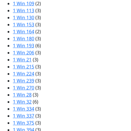
1 Win 109
(2)
1 Win 113
(3)
1 Win 130
(3)
1 Win 153
(3)
1 Win 164
(2)
1 Win 180
(3)
1 Win 193
(6)
1 Win 206
(3)
1 Win 21
(3)
1 Win 215
(3)
1 Win 224
(3)
1 Win 239
(3)
1 Win 270
(3)
1 Win 28
(3)
1 Win 32
(6)
1 Win 334
(3)
1 Win 337
(3)
1 Win 375
(3)
1 Win 394
(3)