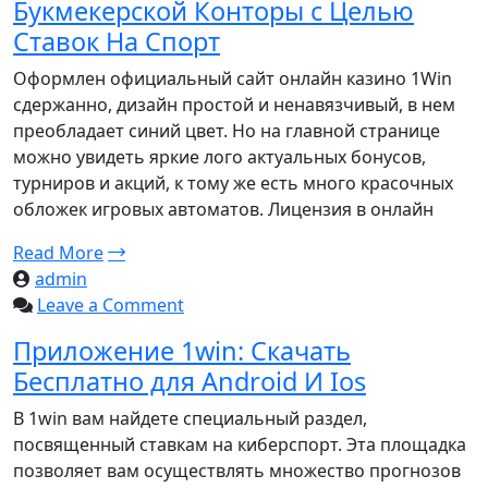
Букмекерской Конторы с Целью
веб-
Ставок На Спорт
сайт
Букмекерской
Оформлен официальный сайт онлайн казино 1Win
Конторы
сдержанно, дизайн простой и ненавязчивый, в нем
с
преобладает синий цвет. Но на главной странице
Целью
можно увидеть яркие лого актуальных бонусов,
Ставок
турниров и акций, к тому же есть много красочных
На
обложек игровых автоматов. Лицензия в онлайн
Спорт
Read More
admin
on
Leave a Comment
Приложение
Приложение 1win: Скачать
1win:
Бесплатно для Android И Ios
Скачать
Бесплатно
В 1win вам найдете специальный раздел,
для
посвященный ставкам на киберспорт. Эта площадка
Android
позволяет вам осуществлять множество прогнозов
И