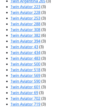
1win Argentina 265
(3)
1win Aviator 223
(3)
1win Aviator 228
(3)
1win Aviator 253
(3)
1win Aviator 288
(3)
1win Aviator 308
(3)
1win Aviator 382
(6)
1win Aviator 394
(3)
1win Aviator 43
(3)
1win Aviator 434
(3)
1win Aviator 483
(3)
1win Aviator 500
(3)
1win Aviator 518
(3)
1win Aviator 569
(3)
1win Aviator 590
(3)
1win Aviator 601
(3)
1win Aviator 69
(3)
1win Aviator 702
(3)
1win Aviator 719
(3)