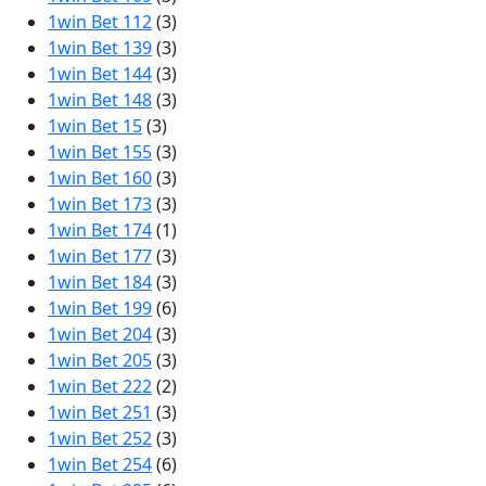
1win Bet 112
(3)
1win Bet 139
(3)
1win Bet 144
(3)
1win Bet 148
(3)
1win Bet 15
(3)
1win Bet 155
(3)
1win Bet 160
(3)
1win Bet 173
(3)
1win Bet 174
(1)
1win Bet 177
(3)
1win Bet 184
(3)
1win Bet 199
(6)
1win Bet 204
(3)
1win Bet 205
(3)
1win Bet 222
(2)
1win Bet 251
(3)
1win Bet 252
(3)
1win Bet 254
(6)