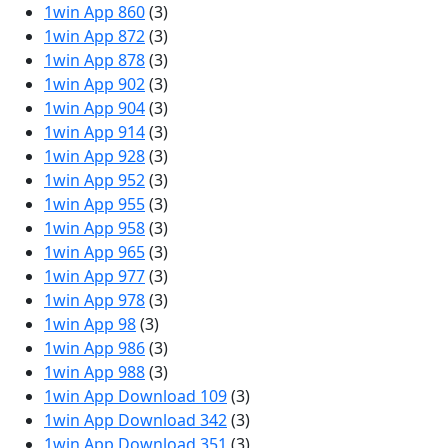
1win App 860
(3)
1win App 872
(3)
1win App 878
(3)
1win App 902
(3)
1win App 904
(3)
1win App 914
(3)
1win App 928
(3)
1win App 952
(3)
1win App 955
(3)
1win App 958
(3)
1win App 965
(3)
1win App 977
(3)
1win App 978
(3)
1win App 98
(3)
1win App 986
(3)
1win App 988
(3)
1win App Download 109
(3)
1win App Download 342
(3)
1win App Download 351
(3)