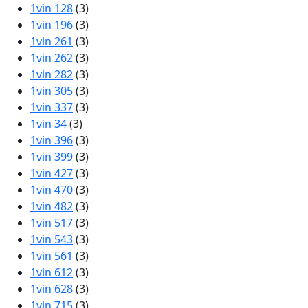
1vin 128
(3)
1vin 196
(3)
1vin 261
(3)
1vin 262
(3)
1vin 282
(3)
1vin 305
(3)
1vin 337
(3)
1vin 34
(3)
1vin 396
(3)
1vin 399
(3)
1vin 427
(3)
1vin 470
(3)
1vin 482
(3)
1vin 517
(3)
1vin 543
(3)
1vin 561
(3)
1vin 612
(3)
1vin 628
(3)
1vin 715
(3)