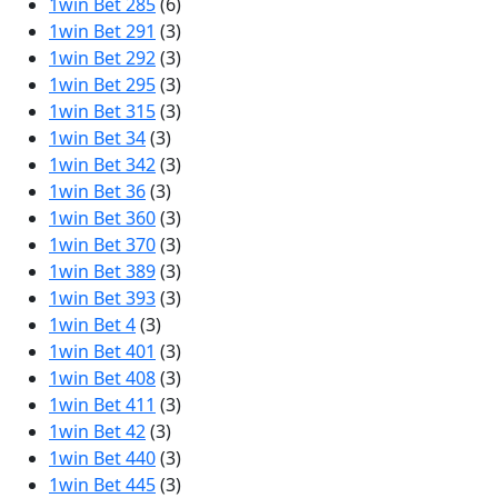
1win Bet 285
(6)
1win Bet 291
(3)
1win Bet 292
(3)
1win Bet 295
(3)
1win Bet 315
(3)
1win Bet 34
(3)
1win Bet 342
(3)
1win Bet 36
(3)
1win Bet 360
(3)
1win Bet 370
(3)
1win Bet 389
(3)
1win Bet 393
(3)
1win Bet 4
(3)
1win Bet 401
(3)
1win Bet 408
(3)
1win Bet 411
(3)
1win Bet 42
(3)
1win Bet 440
(3)
1win Bet 445
(3)