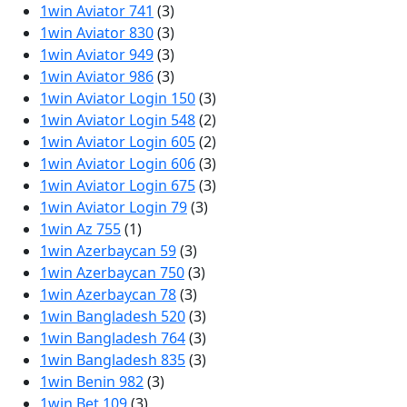
1win Aviator 741
(3)
1win Aviator 830
(3)
1win Aviator 949
(3)
1win Aviator 986
(3)
1win Aviator Login 150
(3)
1win Aviator Login 548
(2)
1win Aviator Login 605
(2)
1win Aviator Login 606
(3)
1win Aviator Login 675
(3)
1win Aviator Login 79
(3)
1win Az 755
(1)
1win Azerbaycan 59
(3)
1win Azerbaycan 750
(3)
1win Azerbaycan 78
(3)
1win Bangladesh 520
(3)
1win Bangladesh 764
(3)
1win Bangladesh 835
(3)
1win Benin 982
(3)
1win Bet 109
(3)