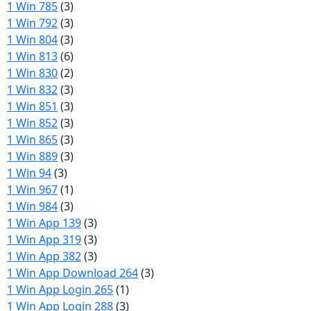
1 Win 785
(3)
1 Win 792
(3)
1 Win 804
(3)
1 Win 813
(6)
1 Win 830
(2)
1 Win 832
(3)
1 Win 851
(3)
1 Win 852
(3)
1 Win 865
(3)
1 Win 889
(3)
1 Win 94
(3)
1 Win 967
(1)
1 Win 984
(3)
1 Win App 139
(3)
1 Win App 319
(3)
1 Win App 382
(3)
1 Win App Download 264
(3)
1 Win App Login 265
(1)
1 Win App Login 288
(3)