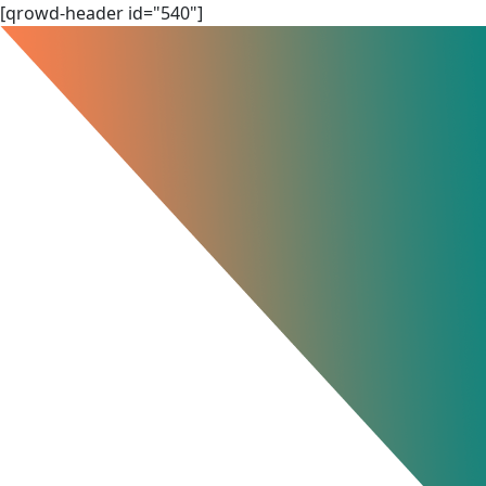
Skip
[qrowd-header id="540"]
to
content