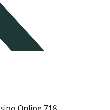
asino Online 718