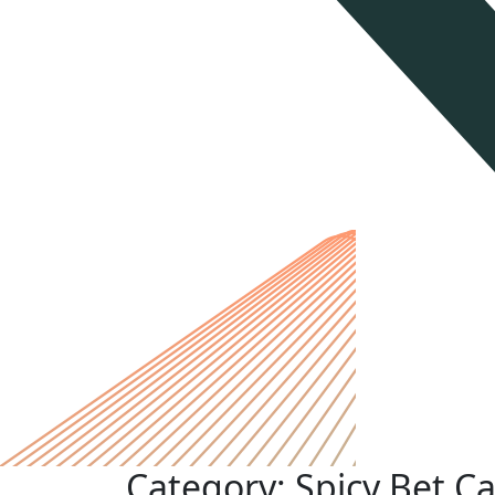
Category:
Spicy Bet C