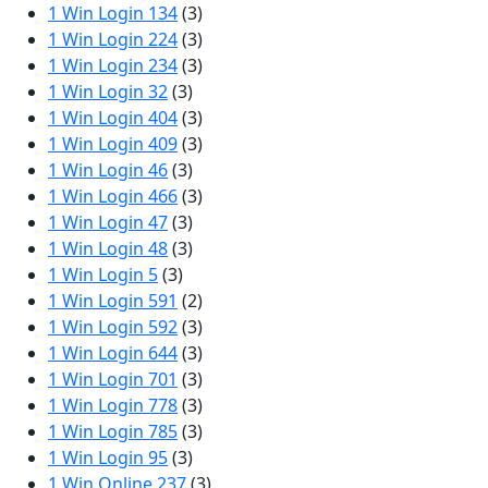
1 Win Login 134
(3)
1 Win Login 224
(3)
1 Win Login 234
(3)
1 Win Login 32
(3)
1 Win Login 404
(3)
1 Win Login 409
(3)
1 Win Login 46
(3)
1 Win Login 466
(3)
1 Win Login 47
(3)
1 Win Login 48
(3)
1 Win Login 5
(3)
1 Win Login 591
(2)
1 Win Login 592
(3)
1 Win Login 644
(3)
1 Win Login 701
(3)
1 Win Login 778
(3)
1 Win Login 785
(3)
1 Win Login 95
(3)
1 Win Online 237
(3)