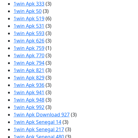
1win Apk 333
(3)
1win Apk 50
(3)
1win Apk 519
(6)
1win Apk 531
(3)
1win Apk 593
(3)
1win Apk 626
(3)
1win Apk 759
(1)
1win Apk 770
(3)
1win Apk 794
(3)
1win Apk 821
(3)
1win Apk 829
(3)
1win Apk 936
(3)
1win Apk 941
(3)
1win Apk 948
(3)
1win Apk 992
(3)
1win Apk Download 927
(3)
1win Apk Senegal 14
(3)
1win Apk Senegal 217
(3)
1win Apk Senegal 480
(3)