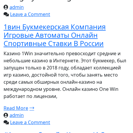
admin
on
Leave a Comment
1вин
1вин Букмекерская Компания
Букмекерская
Игровые Автоматы Онлайн
Компания
Спортивные Ставки В России
Игровые
Автоматы
Казино 1Win значительно превосходит средние и
Онлайн
небольшие казино в Интернете. Этот букмекер, был
Спортивные
запущен только в 2018 году, обладает коллекцией
Ставки
игр казино, достойной того, чтобы занять место
В
среди самых обширных онлайн-казино на
России
международном уровне. Онлайн казино One Win
работает по лицензии,
Read More
admin
on
Leave a Comment
#1