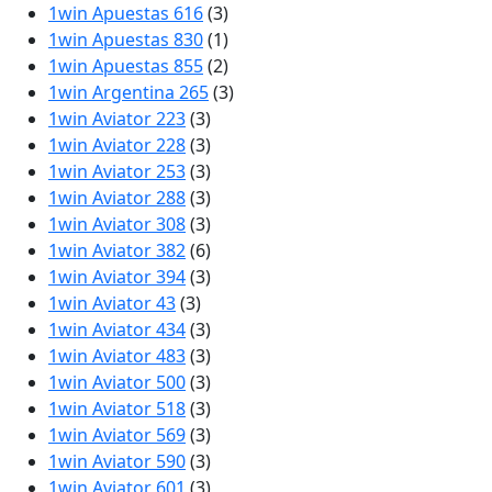
1win Apuestas 616
(3)
1win Apuestas 830
(1)
1win Apuestas 855
(2)
1win Argentina 265
(3)
1win Aviator 223
(3)
1win Aviator 228
(3)
1win Aviator 253
(3)
1win Aviator 288
(3)
1win Aviator 308
(3)
1win Aviator 382
(6)
1win Aviator 394
(3)
1win Aviator 43
(3)
1win Aviator 434
(3)
1win Aviator 483
(3)
1win Aviator 500
(3)
1win Aviator 518
(3)
1win Aviator 569
(3)
1win Aviator 590
(3)
1win Aviator 601
(3)