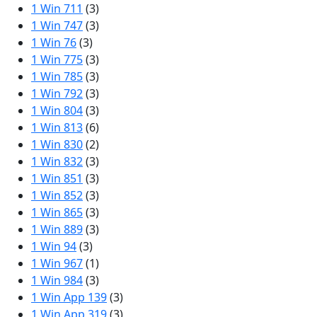
1 Win 711
(3)
1 Win 747
(3)
1 Win 76
(3)
1 Win 775
(3)
1 Win 785
(3)
1 Win 792
(3)
1 Win 804
(3)
1 Win 813
(6)
1 Win 830
(2)
1 Win 832
(3)
1 Win 851
(3)
1 Win 852
(3)
1 Win 865
(3)
1 Win 889
(3)
1 Win 94
(3)
1 Win 967
(1)
1 Win 984
(3)
1 Win App 139
(3)
1 Win App 319
(3)