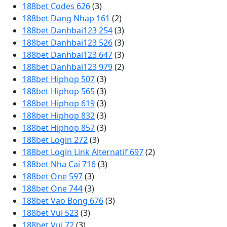
188bet Codes 626
(3)
188bet Dang Nhap 161
(2)
188bet Danhbai123 254
(3)
188bet Danhbai123 526
(3)
188bet Danhbai123 647
(3)
188bet Danhbai123 979
(2)
188bet Hiphop 507
(3)
188bet Hiphop 565
(3)
188bet Hiphop 619
(3)
188bet Hiphop 832
(3)
188bet Hiphop 857
(3)
188bet Login 272
(3)
188bet Login Link Alternatif 697
(2)
188bet Nha Cai 716
(3)
188bet One 597
(3)
188bet One 744
(3)
188bet Vao Bong 676
(3)
188bet Vui 523
(3)
188bet Vui 72
(3)