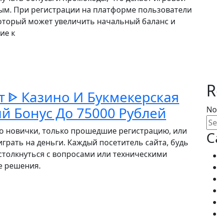
ым. При регистрации на платформе пользователи
который может увеличить начальный баланс и
ие к
R
 ᐈ Казино И Букмекерская
й Бонус До 75000 Рублей
No
Se
 то новички, только прошедшие регистрацию, или
C
грать на деньги. Каждый посетитель сайта, будь
 столкнуться с вопросами или техническими
е решения.