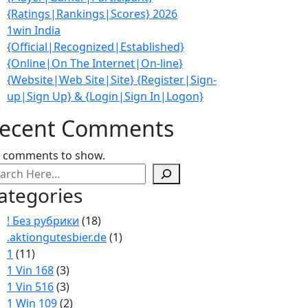
{Ratings|Rankings|Scores} 2026
1win India
{Official|Recognized|Established}
{Online|On The Internet|On-line}
{Website|Web Site|Site} {Register|Sign-
up|Sign Up} & {Login|Sign In|Logon}
ecent Comments
 comments to show.
arch
ategories
! Без рубрики
(18)
.aktiongutesbier.de
(1)
1
(11)
1 Vin 168
(3)
1 Vin 516
(3)
1 Win 109
(2)