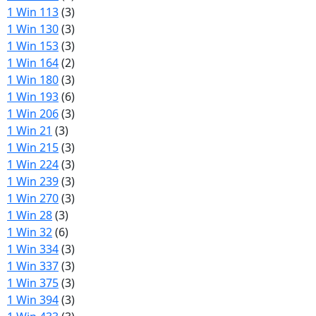
1 Win 113
(3)
1 Win 130
(3)
1 Win 153
(3)
1 Win 164
(2)
1 Win 180
(3)
1 Win 193
(6)
1 Win 206
(3)
1 Win 21
(3)
1 Win 215
(3)
1 Win 224
(3)
1 Win 239
(3)
1 Win 270
(3)
1 Win 28
(3)
1 Win 32
(6)
1 Win 334
(3)
1 Win 337
(3)
1 Win 375
(3)
1 Win 394
(3)