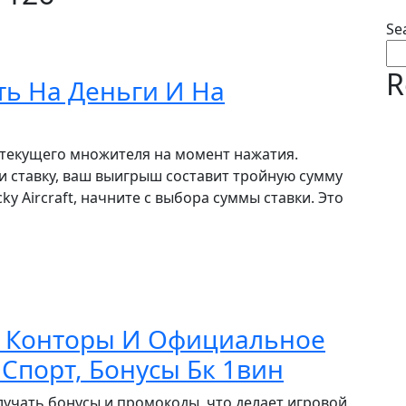
Se
R
ать На Деньги И На
 текущего множителя на момент нажатия.
и ставку, ваш выигрыш составит тройную сумму
ky Aircraft, начните с выбора суммы ставки. Это
й Конторы И Официальное
 Спорт, Бонусы Бк 1вин
лучать бонусы и промокоды, что делает игровой