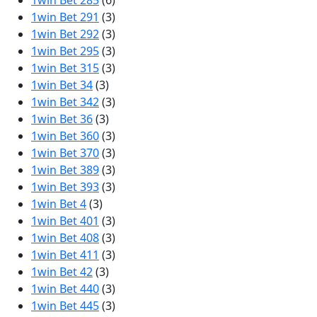
1win Bet 285
(6)
1win Bet 291
(3)
1win Bet 292
(3)
1win Bet 295
(3)
1win Bet 315
(3)
1win Bet 34
(3)
1win Bet 342
(3)
1win Bet 36
(3)
1win Bet 360
(3)
1win Bet 370
(3)
1win Bet 389
(3)
1win Bet 393
(3)
1win Bet 4
(3)
1win Bet 401
(3)
1win Bet 408
(3)
1win Bet 411
(3)
1win Bet 42
(3)
1win Bet 440
(3)
1win Bet 445
(3)