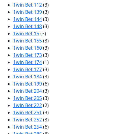
1win Bet 112
(3)
1win Bet 139
(3)
1win Bet 144
(3)
1win Bet 148
(3)
1win Bet 15
(3)
1win Bet 155
(3)
1win Bet 160
(3)
1win Bet 173
(3)
1win Bet 174
(1)
1win Bet 177
(3)
1win Bet 184
(3)
1win Bet 199
(6)
1win Bet 204
(3)
1win Bet 205
(3)
1win Bet 222
(2)
1win Bet 251
(3)
1win Bet 252
(3)
1win Bet 254
(6)