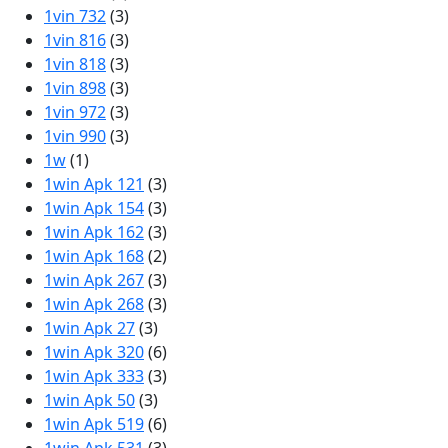
1vin 732
(3)
1vin 816
(3)
1vin 818
(3)
1vin 898
(3)
1vin 972
(3)
1vin 990
(3)
1w
(1)
1win Apk 121
(3)
1win Apk 154
(3)
1win Apk 162
(3)
1win Apk 168
(2)
1win Apk 267
(3)
1win Apk 268
(3)
1win Apk 27
(3)
1win Apk 320
(6)
1win Apk 333
(3)
1win Apk 50
(3)
1win Apk 519
(6)