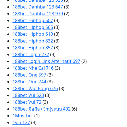
188bet Danhbai123 526
(3)
188bet Danhbai123 647
(3)
188bet Danhbai123 979
(2)
188bet Hiphop 507
(3)
188bet Hiphop 565
(3)
188bet Hiphop 619
(3)
188bet Hiphop 832
(3)
188bet Hiphop 857
(3)
188bet Login 272
(3)
188bet Login Link Alternatif 697
(2)
188bet Nha Cai 716
(3)
188bet One 597
(3)
188bet One 744
(3)
188bet Vao Bong 676
(3)
188bet Vui 523
(3)
188bet Vui 72
(3)
188bet มือถือ เข้าสู่ระบบ 492
(6)
1Mostbet
(1)
1vin 127
(3)