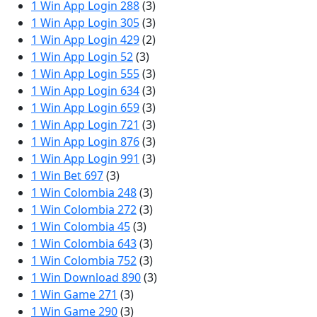
1 Win App Login 288
(3)
1 Win App Login 305
(3)
1 Win App Login 429
(2)
1 Win App Login 52
(3)
1 Win App Login 555
(3)
1 Win App Login 634
(3)
1 Win App Login 659
(3)
1 Win App Login 721
(3)
1 Win App Login 876
(3)
1 Win App Login 991
(3)
1 Win Bet 697
(3)
1 Win Colombia 248
(3)
1 Win Colombia 272
(3)
1 Win Colombia 45
(3)
1 Win Colombia 643
(3)
1 Win Colombia 752
(3)
1 Win Download 890
(3)
1 Win Game 271
(3)
1 Win Game 290
(3)