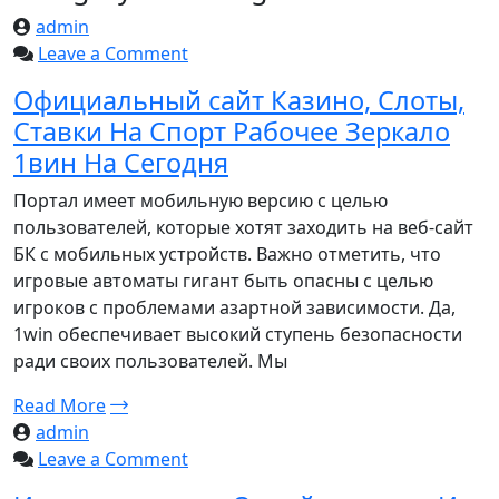
admin
on
Leave a Comment
Официальный
Официальный сайт Казино, Слоты,
сайт
Ставки На Спорт Рабочее Зеркало
Казино,
1вин На Сегодня
Слоты,
Ставки
Портал имеет мобильную версию с целью
На
пользователей, которые хотят заходить на веб-сайт
Спорт
БК с мобильных устройств. Важно отметить, что
Рабочее
игровые автоматы гигант быть опасны с целью
Зеркало
игроков с проблемами азартной зависимости. Да,
1вин
1win обеспечивает высокий ступень безопасности
На
ради своих пользователей. Мы
Сегодня
Read More
admin
on
Leave a Comment
Инновационное