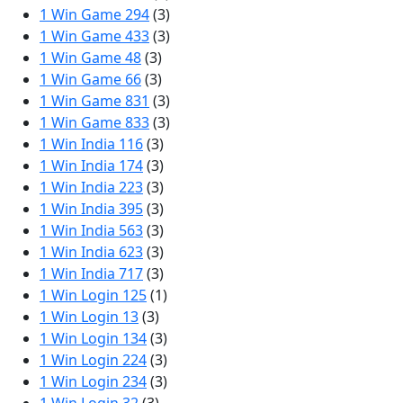
1 Win Game 294
(3)
1 Win Game 433
(3)
1 Win Game 48
(3)
1 Win Game 66
(3)
1 Win Game 831
(3)
1 Win Game 833
(3)
1 Win India 116
(3)
1 Win India 174
(3)
1 Win India 223
(3)
1 Win India 395
(3)
1 Win India 563
(3)
1 Win India 623
(3)
1 Win India 717
(3)
1 Win Login 125
(1)
1 Win Login 13
(3)
1 Win Login 134
(3)
1 Win Login 224
(3)
1 Win Login 234
(3)