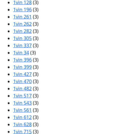
1vin 128
(3)
1vin 196
(3)
1vin 261
(3)
1vin 262
(3)
1vin 282
(3)
1vin 305
(3)
1vin 337
(3)
1vin 34
(3)
1vin 396
(3)
1vin 399
(3)
1vin 427
(3)
1vin 470
(3)
1vin 482
(3)
1vin 517
(3)
1vin 543
(3)
1vin 561
(3)
1vin 612
(3)
1vin 628
(3)
1vin 715
(3)