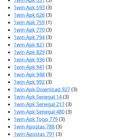
1win Apk 531
(3)
1win Apk 593
(3)
1win Apk 626
(3)
1win Apk 759
(1)
1win Apk 770
(3)
1win Apk 794
(3)
1win Apk 821
(3)
1win Apk 829
(3)
1win Apk 936
(3)
1win Apk 941
(3)
1win Apk 948
(3)
1win Apk 992
(3)
1win Apk Download 927
(3)
1win Apk Senegal 14
(3)
1win Apk Senegal 217
(3)
1win Apk Senegal 480
(3)
1win Apk Togo 779
(3)
1win Apostas 788
(3)
1win Apostas 791
(3)