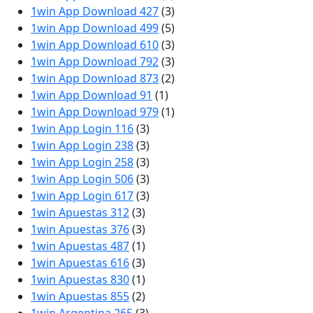
1win App Download 427
(3)
1win App Download 499
(5)
1win App Download 610
(3)
1win App Download 792
(3)
1win App Download 873
(2)
1win App Download 91
(1)
1win App Download 979
(1)
1win App Login 116
(3)
1win App Login 238
(3)
1win App Login 258
(3)
1win App Login 506
(3)
1win App Login 617
(3)
1win Apuestas 312
(3)
1win Apuestas 376
(3)
1win Apuestas 487
(1)
1win Apuestas 616
(3)
1win Apuestas 830
(1)
1win Apuestas 855
(2)