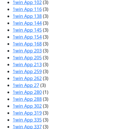
1win App 102
(3)
1win App 116
(3)
1win App 138
(3)
1win App 144
(3)
1win App 145
(3)
1win App 154
(3)
1win App 168
(3)
1win App 203
(3)
1win App 205
(3)
1win App 213
(3)
1win App 259
(3)
1win App 262
(3)
1win App 27
(3)
1win App 280
(1)
1win App 288
(3)
1win App 302
(3)
1win App 319
(3)
1win App 335
(3)
1win App 337
(3)