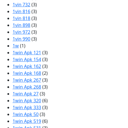
1vin 732
(3)
1vin 816
(3)
1vin 818
(3)
1vin 898
(3)
1vin 972
(3)
1vin 990
(3)
1w
(1)
1win Apk 121
(3)
1win Apk 154
(3)
1win Apk 162
(3)
1win Apk 168
(2)
1win Apk 267
(3)
1win Apk 268
(3)
1win Apk 27
(3)
1win Apk 320
(6)
1win Apk 333
(3)
1win Apk 50
(3)
1win Apk 519
(6)