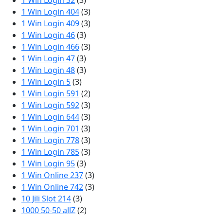
1 Win Login 32
(3)
1 Win Login 404
(3)
1 Win Login 409
(3)
1 Win Login 46
(3)
1 Win Login 466
(3)
1 Win Login 47
(3)
1 Win Login 48
(3)
1 Win Login 5
(3)
1 Win Login 591
(2)
1 Win Login 592
(3)
1 Win Login 644
(3)
1 Win Login 701
(3)
1 Win Login 778
(3)
1 Win Login 785
(3)
1 Win Login 95
(3)
1 Win Online 237
(3)
1 Win Online 742
(3)
10 Jili Slot 214
(3)
1000 50-50 allZ
(2)