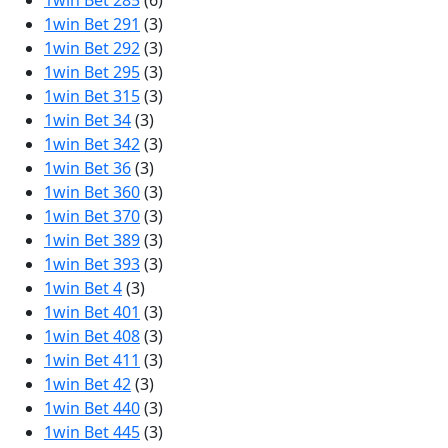
1win Bet 285
(6)
1win Bet 291
(3)
1win Bet 292
(3)
1win Bet 295
(3)
1win Bet 315
(3)
1win Bet 34
(3)
1win Bet 342
(3)
1win Bet 36
(3)
1win Bet 360
(3)
1win Bet 370
(3)
1win Bet 389
(3)
1win Bet 393
(3)
1win Bet 4
(3)
1win Bet 401
(3)
1win Bet 408
(3)
1win Bet 411
(3)
1win Bet 42
(3)
1win Bet 440
(3)
1win Bet 445
(3)