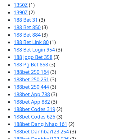
1350Z
(1)
1390Z
(2)
188 Bet 31
(3)
188 Bet 850
(3)
188 Bet 884
(3)
188 Bet Link 80
(1)
188 Bet Login 954
(3)
188 Jogo Bet 358
(3)
188 Pg Bet 858
(3)
188bet 250 164
(3)
188bet 250 251
(3)
188bet 250 444
(3)
188bet App 788
(3)
188bet App 882
(3)
188bet Codes 319
(2)
188bet Codes 626
(3)
188bet Dang Nhap 161
(2)
188bet Danhbai123 254
(3)