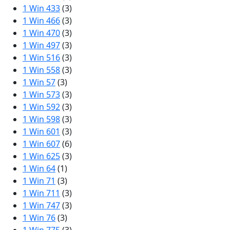
1 Win 433
(3)
1 Win 466
(3)
1 Win 470
(3)
1 Win 497
(3)
1 Win 516
(3)
1 Win 558
(3)
1 Win 57
(3)
1 Win 573
(3)
1 Win 592
(3)
1 Win 598
(3)
1 Win 601
(3)
1 Win 607
(6)
1 Win 625
(3)
1 Win 64
(1)
1 Win 71
(3)
1 Win 711
(3)
1 Win 747
(3)
1 Win 76
(3)