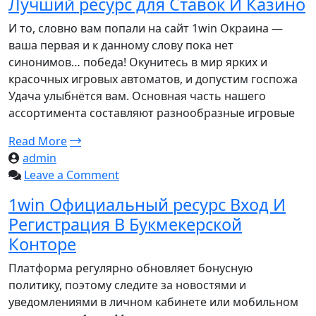
Лучший ресурс для Ставок И Казино
веб-
сайт
И то, словно вам попали на сайт 1win Окраина —
Лучший
ваша первая и к данному слову пока нет
ресурс
синонимов… победа! Окунитесь в мир ярких и
для
красочных игровых автоматов, и допустим госпожа
Ставок
Удача улыбнётся вам. Основная часть нашего
И
ассортимента составляют разнообразные игровые
Казино
Read More
admin
on
Leave a Comment
1win
1win Официальный ресурс Вход И
Официальный
Регистрация В Букмекерской
ресурс
Конторе
Вход
И
Платформа регулярно обновляет бонусную
Регистрация
политику, поэтому следите за новостями и
В
уведомлениями в личном кабинете или мобильном
Букмекерской