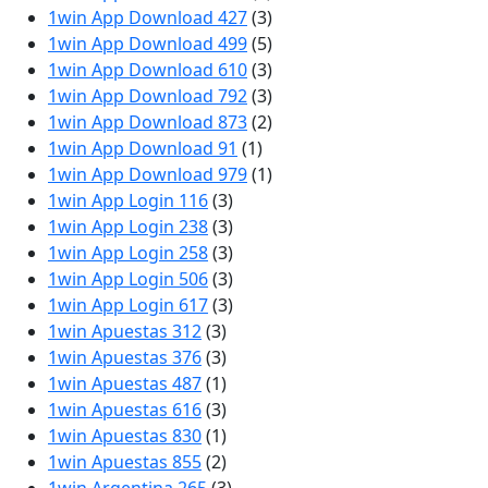
1win App Download 427
(3)
1win App Download 499
(5)
1win App Download 610
(3)
1win App Download 792
(3)
1win App Download 873
(2)
1win App Download 91
(1)
1win App Download 979
(1)
1win App Login 116
(3)
1win App Login 238
(3)
1win App Login 258
(3)
1win App Login 506
(3)
1win App Login 617
(3)
1win Apuestas 312
(3)
1win Apuestas 376
(3)
1win Apuestas 487
(1)
1win Apuestas 616
(3)
1win Apuestas 830
(1)
1win Apuestas 855
(2)