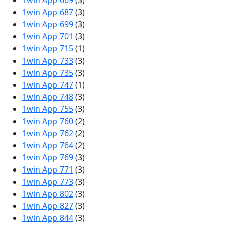
1win App 669
(3)
1win App 687
(3)
1win App 699
(3)
1win App 701
(3)
1win App 715
(1)
1win App 733
(3)
1win App 735
(3)
1win App 747
(1)
1win App 748
(3)
1win App 755
(3)
1win App 760
(2)
1win App 762
(2)
1win App 764
(2)
1win App 769
(3)
1win App 771
(3)
1win App 773
(3)
1win App 802
(3)
1win App 827
(3)
1win App 844
(3)