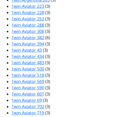
1win Argentina 265
(3)
1win Aviator 223
(3)
1win Aviator 228
(3)
1win Aviator 253
(3)
1win Aviator 288
(3)
1win Aviator 308
(3)
1win Aviator 382
(6)
1win Aviator 394
(3)
1win Aviator 43
(3)
1win Aviator 434
(3)
1win Aviator 483
(3)
1win Aviator 500
(3)
1win Aviator 518
(3)
1win Aviator 569
(3)
1win Aviator 590
(3)
1win Aviator 601
(3)
1win Aviator 69
(3)
1win Aviator 702
(3)
1win Aviator 719
(3)