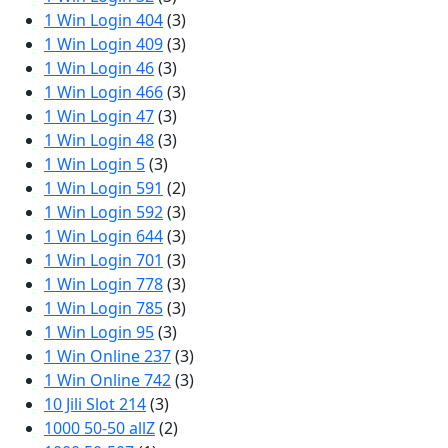
1 Win Login 404
(3)
1 Win Login 409
(3)
1 Win Login 46
(3)
1 Win Login 466
(3)
1 Win Login 47
(3)
1 Win Login 48
(3)
1 Win Login 5
(3)
1 Win Login 591
(2)
1 Win Login 592
(3)
1 Win Login 644
(3)
1 Win Login 701
(3)
1 Win Login 778
(3)
1 Win Login 785
(3)
1 Win Login 95
(3)
1 Win Online 237
(3)
1 Win Online 742
(3)
10 Jili Slot 214
(3)
1000 50-50 allZ
(2)