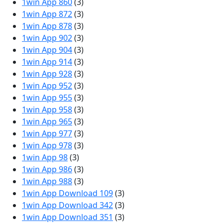
1win App 860
(3)
1win App 872
(3)
1win App 878
(3)
1win App 902
(3)
1win App 904
(3)
1win App 914
(3)
1win App 928
(3)
1win App 952
(3)
1win App 955
(3)
1win App 958
(3)
1win App 965
(3)
1win App 977
(3)
1win App 978
(3)
1win App 98
(3)
1win App 986
(3)
1win App 988
(3)
1win App Download 109
(3)
1win App Download 342
(3)
1win App Download 351
(3)