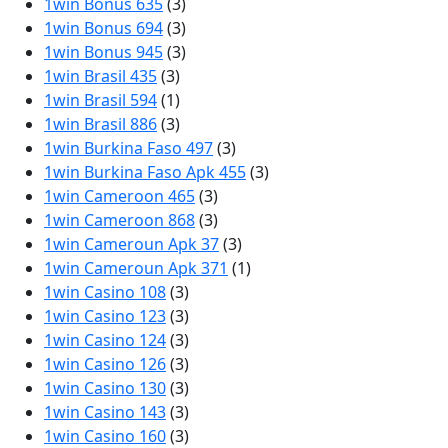
1win Bonus 635
(3)
1win Bonus 694
(3)
1win Bonus 945
(3)
1win Brasil 435
(3)
1win Brasil 594
(1)
1win Brasil 886
(3)
1win Burkina Faso 497
(3)
1win Burkina Faso Apk 455
(3)
1win Cameroon 465
(3)
1win Cameroon 868
(3)
1win Cameroun Apk 37
(3)
1win Cameroun Apk 371
(1)
1win Casino 108
(3)
1win Casino 123
(3)
1win Casino 124
(3)
1win Casino 126
(3)
1win Casino 130
(3)
1win Casino 143
(3)
1win Casino 160
(3)