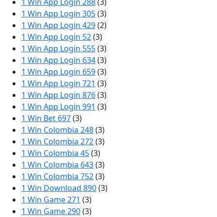
1 Win App Login 288
(3)
1 Win App Login 305
(3)
1 Win App Login 429
(2)
1 Win App Login 52
(3)
1 Win App Login 555
(3)
1 Win App Login 634
(3)
1 Win App Login 659
(3)
1 Win App Login 721
(3)
1 Win App Login 876
(3)
1 Win App Login 991
(3)
1 Win Bet 697
(3)
1 Win Colombia 248
(3)
1 Win Colombia 272
(3)
1 Win Colombia 45
(3)
1 Win Colombia 643
(3)
1 Win Colombia 752
(3)
1 Win Download 890
(3)
1 Win Game 271
(3)
1 Win Game 290
(3)