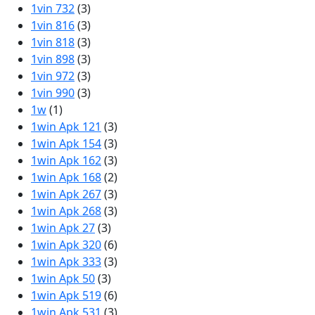
1vin 732
(3)
1vin 816
(3)
1vin 818
(3)
1vin 898
(3)
1vin 972
(3)
1vin 990
(3)
1w
(1)
1win Apk 121
(3)
1win Apk 154
(3)
1win Apk 162
(3)
1win Apk 168
(2)
1win Apk 267
(3)
1win Apk 268
(3)
1win Apk 27
(3)
1win Apk 320
(6)
1win Apk 333
(3)
1win Apk 50
(3)
1win Apk 519
(6)
1win Apk 531
(3)