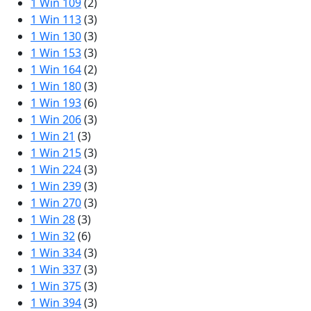
1 Win 109
(2)
1 Win 113
(3)
1 Win 130
(3)
1 Win 153
(3)
1 Win 164
(2)
1 Win 180
(3)
1 Win 193
(6)
1 Win 206
(3)
1 Win 21
(3)
1 Win 215
(3)
1 Win 224
(3)
1 Win 239
(3)
1 Win 270
(3)
1 Win 28
(3)
1 Win 32
(6)
1 Win 334
(3)
1 Win 337
(3)
1 Win 375
(3)
1 Win 394
(3)