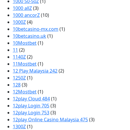
1000 50-50Z
(1)
1000 allZ
(3)
1000 ancorZ
(10)
1000Z
(4)
10betcasino-mx.com
(1)
10betcasino.uk
(1)
10Mostbet
(1)
11
(2)
1140Z
(2)
11Mostbet
(1)
12 Play Malaysia 242
(2)
1250Z
(1)
128
(3)
12Mostbet
(1)
12play Cloud 484
(1)
12play Login 705
(3)
12play Login 753
(3)
12play Online Casino Malaysia 475
(3)
1300Z
(1)