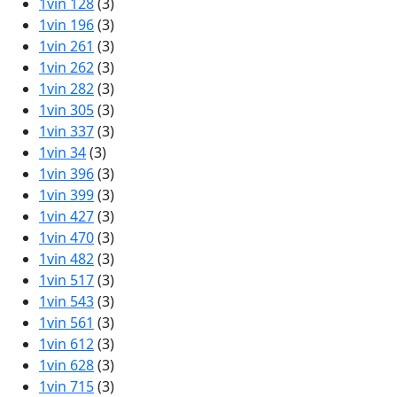
1vin 128
(3)
1vin 196
(3)
1vin 261
(3)
1vin 262
(3)
1vin 282
(3)
1vin 305
(3)
1vin 337
(3)
1vin 34
(3)
1vin 396
(3)
1vin 399
(3)
1vin 427
(3)
1vin 470
(3)
1vin 482
(3)
1vin 517
(3)
1vin 543
(3)
1vin 561
(3)
1vin 612
(3)
1vin 628
(3)
1vin 715
(3)