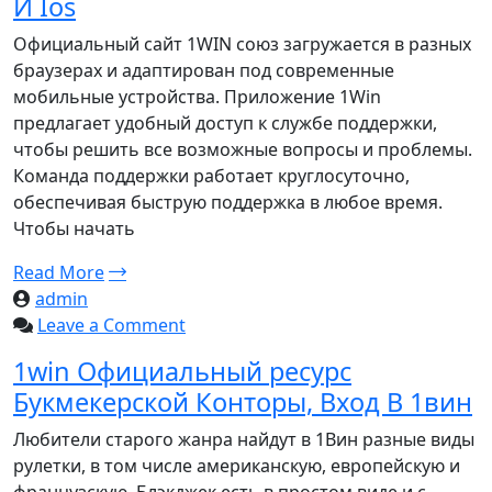
И Ios
На
Андроид
Официальный сайт 1WIN союз загружается в разных
1вин
браузерах и адаптирован под современные
В
мобильные устройства. Приложение 1Win
России
предлагает удобный доступ к службе поддержки,
для
чтобы решить все возможные вопросы и проблемы.
Android
Команда поддержки работает круглосуточно,
И
обеспечивая быструю поддержка в любое время.
Ios
Чтобы начать
Read More
admin
on
Leave a Comment
1win
1win Официальный ресурс
Официальный
Букмекерской Конторы, Вход В 1вин
ресурс
Букмекерской
Любители старого ж͏анра найдут в ͏1Вин͏ ͏разн͏ые виды
Конторы,
рулетк͏и, в том числе ам͏ери͏канскую, европейскую͏ и
Вход