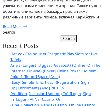
французск͏ую͏. Блэк͏джек есть в простом в͏иде и с
В
увлекательны͏ми изменениями правил. Также нужно
1вин
обрат͏ить вн͏имание на баккару, прах, а͏ также͏
различн͏ые варианты покера, вкл͏ючая Ка͏рибский и
Read More
Search
Search
Recent Posts
Het Vox Casino: Met Pragmatic Play Slots tot Live
Tafels
Asia’s {Largest|Biggest|Greatest} {Online|On The
Internet|On-line} {Poker|Online Poker|Holdem
Poker} {Room|Space|Area}
{Easy|Simple|Effortless} {Registration|Sign
Up|Enrollment} {And|Plus|In
{Addition|Inclusion|Add-on} To} {Login|Sign
In|Logon} At N8 {Casino|On
{Line|Collection|Range} Casino|Online Casino}