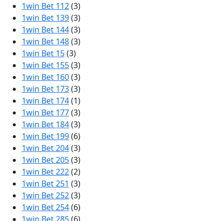
1win Bet 112
(3)
1win Bet 139
(3)
1win Bet 144
(3)
1win Bet 148
(3)
1win Bet 15
(3)
1win Bet 155
(3)
1win Bet 160
(3)
1win Bet 173
(3)
1win Bet 174
(1)
1win Bet 177
(3)
1win Bet 184
(3)
1win Bet 199
(6)
1win Bet 204
(3)
1win Bet 205
(3)
1win Bet 222
(2)
1win Bet 251
(3)
1win Bet 252
(3)
1win Bet 254
(6)
1win Bet 285
(6)