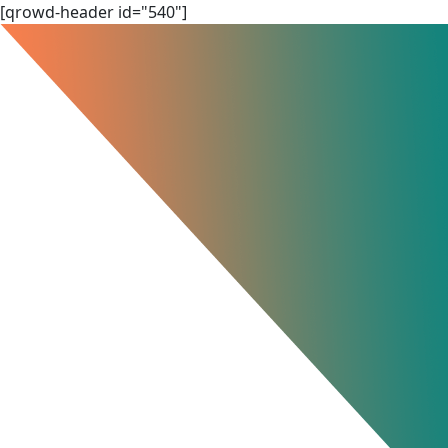
Skip
[qrowd-header id="540"]
to
content