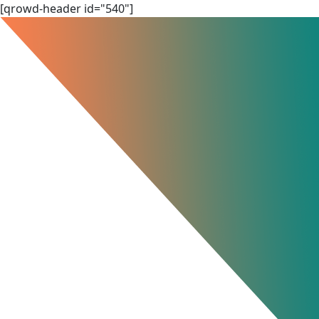
Skip
[qrowd-header id="540"]
to
content