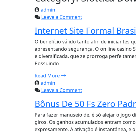
admin
on
Leave a Comment
Internet
Internet Site Formal Bras
Site
Formal
O benefício válido tanto afin de iniciantes 
Brasil
apresentando segurança. O on line casino S
Logon
e diversificada, que ze prorroga perfeitam
35
Possuindo
Rodadas
Grátis
Read More
admin
on
Leave a Comment
Bônus
Bônus De 50 Fs Zero Pad
De
50
Para fazer manuseio de, é só alejar o jogo 
Fs
giros. Os ganhos acumulados entram como sa
Zero
expresamente. A ativação é instantânea, e 
Padrón