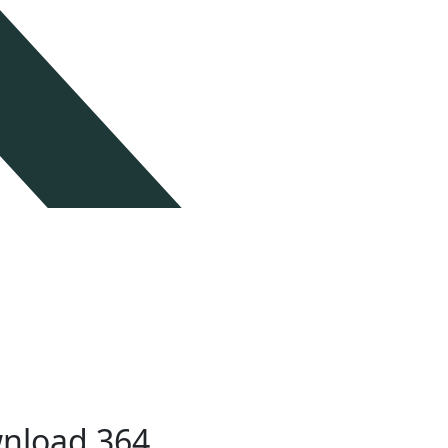
wnload 364