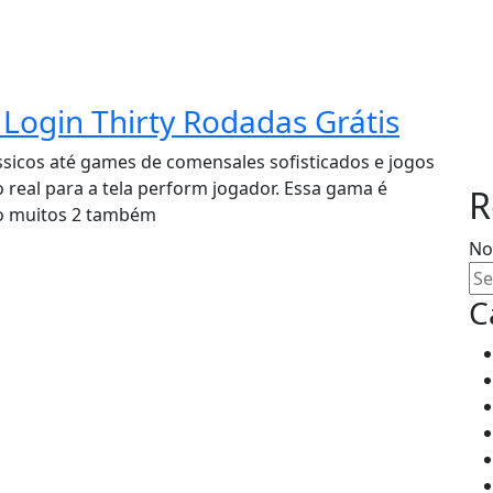
il Login Thirty Rodadas Grátis
ássicos até games de comensales sofisticados e jogos
 real para a tela perform jogador. Essa gama é
R
do muitos 2 também
No
Se
C