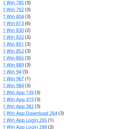
1 Win 785
(3)
1 Win 792
(3)
1 Win 804
(3)
1 Win 813
(6)
1 Win 830
(2)
1 Win 832
(3)
1 Win 851
(3)
1 Win 852
(3)
1 Win 865
(3)
1 Win 889
(3)
1 Win 94
(3)
1 Win 967
(1)
1 Win 984
(3)
1 Win App 139
(3)
1 Win App 319
(3)
1 Win App 382
(3)
1 Win App Download 264
(3)
1 Win App Login 265
(1)
1 Win App Login 288
(3)