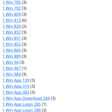
1 Win 785
(3)
1 Win 792
(3)
1 Win 804
(3)
1 Win 813
(6)
1 Win 830
(2)
1 Win 832
(3)
1 Win 851
(3)
1 Win 852
(3)
1 Win 865
(3)
1 Win 889
(3)
1 Win 94
(3)
1 Win 967
(1)
1 Win 984
(3)
1 Win App 139
(3)
1 Win App 319
(3)
1 Win App 382
(3)
1 Win App Download 264
(3)
1 Win App Login 265
(1)
1 Win App Login 288
(3)