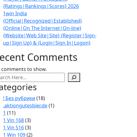
{Ratings|Rankings|Scores} 2026
1win India
{Official|Recognized|Established}
{Online|On The Internet|On-line}
{Website|Web Site|Site} {Register|Sign-
up|Sign Up} & {Login|Sign In|Logon}
ecent Comments
 comments to show.
arch
ategories
! Без рубрики
(18)
.aktiongutesbier.de
(1)
1
(11)
1 Vin 168
(3)
1 Vin 516
(3)
1 Win 109
(2)