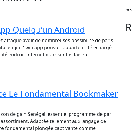
Se
R
App Quelqu’un Android
ez attaque avoir de nombreuses possibilité de paris
al engin. 1win app pouvoir appartenir téléchargé
sité endroit Internet du essentiel faiseur
ance Le Fondamental Bookmaker
orizon de gain Sénégal, essentiel programme de pari
 assortiment. Adaptée tellement aux langage de
offre fondamental plongée captivante comme