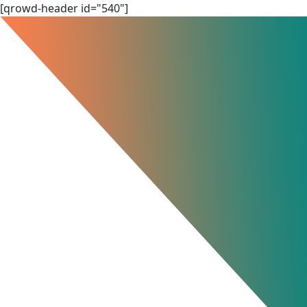
Skip
[qrowd-header id="540"]
to
content