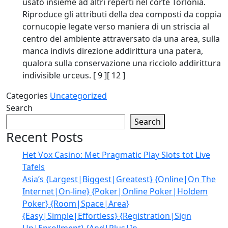
usato insieme ad altri reperti nel corte Torlonia.
Riproduce gli attributi della dea composti da coppia
cornucopie legate verso maniera di un striscia al
centro del ambiente attraversato da una area, sulla
manca indivis direzione addirittura una patera,
qualora sulla conservazione una ricciolo addirittura
indivisible urceus. [ 9 ][ 12 ]
Categories
Uncategorized
Search
Search
Recent Posts
Het Vox Casino: Met Pragmatic Play Slots tot Live
Tafels
Asia’s {Largest|Biggest|Greatest} {Online|On The
Internet|On-line} {Poker|Online Poker|Holdem
Poker} {Room|Space|Area}
{Easy|Simple|Effortless} {Registration|Sign