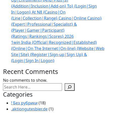
Up|Enrollment} {And|Plus|In
{Addition|Inclusion|Add-on} To} {Login|Sign
In|Logon} At N8 {Casino|On
{Line|Collection|Range} Casino|Online Casino}
{Expert|Professional|Specialist} &
{Player|Gamer|Participant}
{Ratings|Rankings|Scores} 2026
1win India {Official|Recognized|Established}
{Online|On The Internet|On-line} {Website|Web
Site|Site} {Register|Sign-up|Sign Up} &
{Login|Sign In|Logon}
Recent Comments
No comments to show.
Search
Categories
! Без рубрики
(18)
.aktiongutesbier.de
(1)