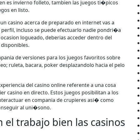
en es invierno folleto, tambien las juegos ti�picos
gos en listo.
un casino acerca de preparado en internet vas a
 perfil, incluso se puede efectuarlo nadie pondri�a
ta ocasion logueado, deberias acceder dentro del
 disponibles.
mpania de versiones para los juegos favoritos sobre
eo; ruleta, bacara, poker desplazandolo hacia el pelo
experiencia del casino online referente a una cosa
casino en directo. Estos juegos posibilitan a los
 interactuar en compania de crupieres asi� como
conseguir al uni�sono.
el trabajo bien las casinos