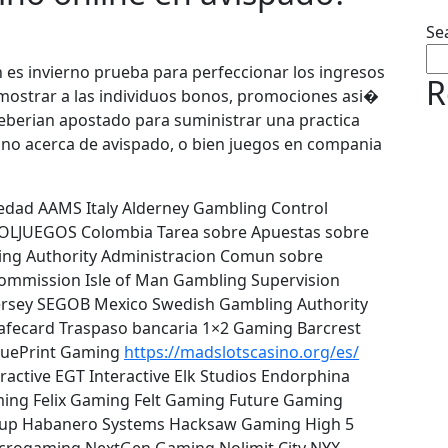
Se
n es invierno prueba para perfeccionar los ingresos
R
mostrar a las individuos bonos, promociones asi�
deberian apostado para suministrar una practica
sino acerca de avispado, o bien juegos en compania
edad AAMS Italy Alderney Gambling Control
 COLJUEGOS Colombia Tarea sobre Apuestas sobre
ng Authority Administracion Comun sobre
Commission Isle of Man Gambling Supervision
ersey SEGOB Mexico Swedish Gambling Authority
afecard Traspaso bancaria 1×2 Gaming Barcrest
BluePrint Gaming
https://madslotscasino.org/es/
active EGT Interactive Elk Studios Endorphina
ing Felix Gaming Felt Gaming Future Gaming
oup Habanero Systems Hacksaw Gaming High 5