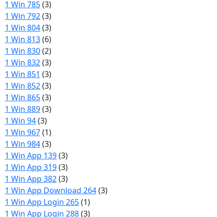
1 Win 785
(3)
1 Win 792
(3)
1 Win 804
(3)
1 Win 813
(6)
1 Win 830
(2)
1 Win 832
(3)
1 Win 851
(3)
1 Win 852
(3)
1 Win 865
(3)
1 Win 889
(3)
1 Win 94
(3)
1 Win 967
(1)
1 Win 984
(3)
1 Win App 139
(3)
1 Win App 319
(3)
1 Win App 382
(3)
1 Win App Download 264
(3)
1 Win App Login 265
(1)
1 Win App Login 288
(3)