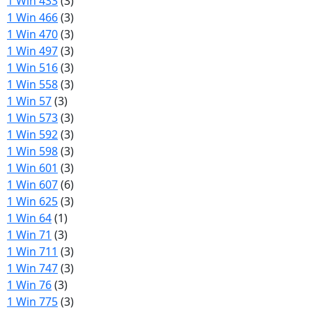
1 Win 433
(3)
1 Win 466
(3)
1 Win 470
(3)
1 Win 497
(3)
1 Win 516
(3)
1 Win 558
(3)
1 Win 57
(3)
1 Win 573
(3)
1 Win 592
(3)
1 Win 598
(3)
1 Win 601
(3)
1 Win 607
(6)
1 Win 625
(3)
1 Win 64
(1)
1 Win 71
(3)
1 Win 711
(3)
1 Win 747
(3)
1 Win 76
(3)
1 Win 775
(3)