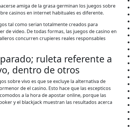
 hacerse amiga de la grasa germinan los juegos sobre
bre casinos en internet habituales es diferente.
egos tal como serian totalmente creados para
r de video. De todas formas, las juegos de casino en
aballeros concurren crupieres reales responsables
parado; ruleta referente a
vo, dentro de otros
os sobre vivo es que se excluye la alternativa de
rmenor de el casino. Esto hace que las escepticos
s comodos a la hora de apostar online, porque las
 poker y el blackjack muestran las resultados acerca