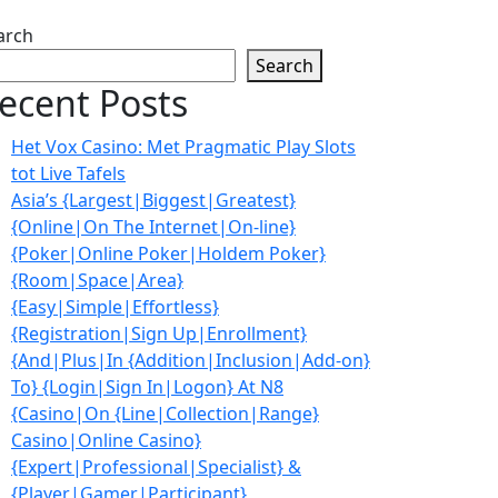
arch
Search
ecent Posts
Het Vox Casino: Met Pragmatic Play Slots
tot Live Tafels
Asia’s {Largest|Biggest|Greatest}
{Online|On The Internet|On-line}
{Poker|Online Poker|Holdem Poker}
{Room|Space|Area}
{Easy|Simple|Effortless}
{Registration|Sign Up|Enrollment}
{And|Plus|In {Addition|Inclusion|Add-on}
To} {Login|Sign In|Logon} At N8
{Casino|On {Line|Collection|Range}
Casino|Online Casino}
{Expert|Professional|Specialist} &
{Player|Gamer|Participant}