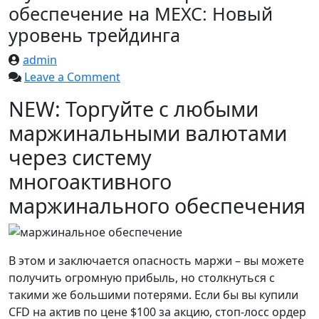
обеспечение на MEXC: Новый
уровень трейдинга
admin
on
Leave a Comment
Мультиактивное
NEW: Торгуйте с любыми
маржинальное
маржинальными валютами
обеспечение
на
через систему
MEXC:
многоактивного
Новый
уровень
маржинального обеспечения
трейдинга
В этом и заключается опасность маржи – вы можете
получить огромную прибыль, но столкнуться с
такими же большими потерями. Если бы вы купили
CFD на актив по цене $100 за акцию, стоп-лосс ордер