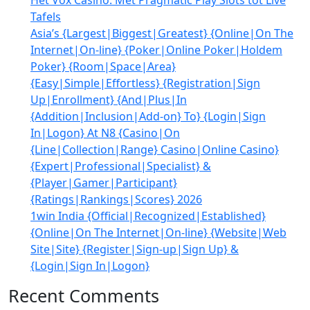
Het Vox Casino: Met Pragmatic Play Slots tot Live
Tafels
Asia’s {Largest|Biggest|Greatest} {Online|On The
Internet|On-line} {Poker|Online Poker|Holdem
Poker} {Room|Space|Area}
{Easy|Simple|Effortless} {Registration|Sign
Up|Enrollment} {And|Plus|In
{Addition|Inclusion|Add-on} To} {Login|Sign
In|Logon} At N8 {Casino|On
{Line|Collection|Range} Casino|Online Casino}
{Expert|Professional|Specialist} &
{Player|Gamer|Participant}
{Ratings|Rankings|Scores} 2026
1win India {Official|Recognized|Established}
{Online|On The Internet|On-line} {Website|Web
Site|Site} {Register|Sign-up|Sign Up} &
{Login|Sign In|Logon}
Recent Comments