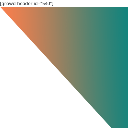
Skip
[qrowd-header id="540"]
to
content