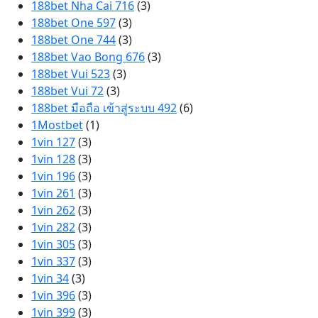
188bet Nha Cai 716
(3)
188bet One 597
(3)
188bet One 744
(3)
188bet Vao Bong 676
(3)
188bet Vui 523
(3)
188bet Vui 72
(3)
188bet มือถือ เข้าสู่ระบบ 492
(6)
1Mostbet
(1)
1vin 127
(3)
1vin 128
(3)
1vin 196
(3)
1vin 261
(3)
1vin 262
(3)
1vin 282
(3)
1vin 305
(3)
1vin 337
(3)
1vin 34
(3)
1vin 396
(3)
1vin 399
(3)