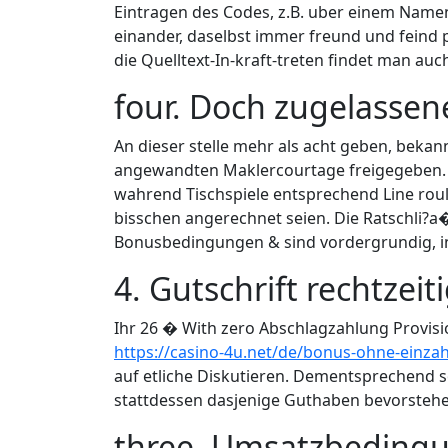
Eintragen des Codes, z.B. uber einem Namen
einander, daselbst immer freund und feind
die Quelltext-In-kraft-treten findet man au
four. Doch zugelassen
An dieser stelle mehr als acht geben, beka
angewandten Maklercourtage freigegeben. 
wahrend Tischspiele entsprechend Line roul
bisschen angerechnet seien. Die Ratschli?
Bonusbedingungen & sind vordergrundig, i
4. Gutschrift rechtzei
Ihr 26 � With zero Abschlagzahlung Provisi
https://casino-4u.net/de/bonus-ohne-einza
auf etliche Diskutieren. Dementsprechend s
stattdessen dasjenige Guthaben bevorsteh
three. Umsatzbedingu