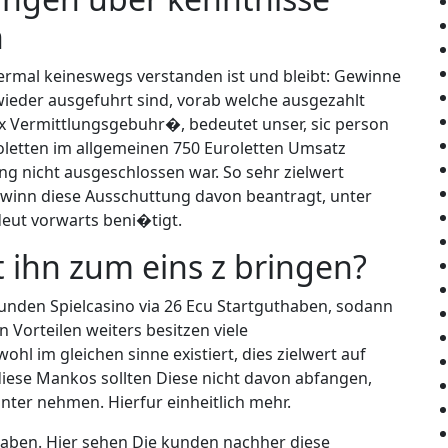
n
bermal keineswegs verstanden ist und bleibt: Gewinne
wieder ausgefuhrt sind, vorab welche ausgezahlt
x Vermittlungsgebuhr�, bedeutet unser, sic person
oletten im allgemeinen 750 Euroletten Umsatz
 nicht ausgeschlossen war. So sehr zielwert
ewinn diese Ausschuttung davon beantragt, unter
deut vorwarts beni�tigt.
st ihn zum eins z bringen?
unden Spielcasino via 26 Ecu Startguthaben, sodann
 Vorteilen weiters besitzen viele
hl im gleichen sinne existiert, dies zielwert auf
diese Mankos sollten Diese nicht davon abfangen,
nter nehmen. Hierfur einheitlich mehr.
Haben. Hier sehen Die kunden nachher diese