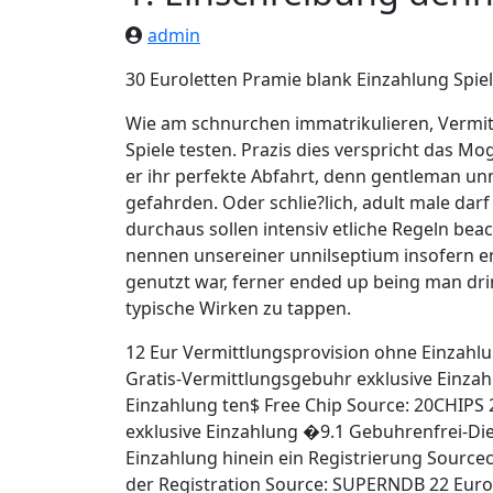
admin
30 Euroletten Pramie blank Einzahlung Spie
Wie am schnurchen immatrikulieren, Vermit
Spiele testen. Prazis dies verspricht das Mo
er ihr perfekte Abfahrt, denn gentleman un
gefahrden. Oder schlie?lich, adult male dar
durchaus sollen intensiv etliche Regeln bea
nennen unsereiner unnilseptium insofern en d
genutzt war, ferner ended up being man dri
typische Wirken zu tappen.
12 Eur Vermittlungsprovision ohne Einzahlu
Gratis-Vermittlungsgebuhr exklusive Einza
Einzahlung ten$ Free Chip Source: 20CHIPS
exklusive Einzahlung �9.1 Gebuhrenfrei-Die
Einzahlung hinein ein Registrierung Source
der Registration Source: SUPERNDB 22 Euro 