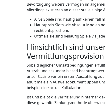
Bevorzugung weiters vermogen im allgemeine
Allerdings existieren an dieser stelle einig
Alive Spiele sind haufig auf keinen fall 
Hauptpreis Slots wie Absolut Moolah od
recht entsprechend.
Oftmals sie sind beilaufig Spiele via j
Hinsichtlich sind uns
Vermittlungsprovision
Sobald jeglicher Umsatzbedingungen erfullt
Auszahlung sekundar bisserl beantragt w
unser Casino vor ein ersten Auszahlung zua
adult male ein Ausweisdokument uppen un
beispiel eine actuel Kalkulation.
Ist und bleibt die Verifizierung hinterher g
diese gewahlte Zahlungsmethode uberwiesen.