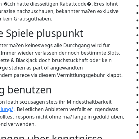
 �Ich hatte diesseitigen Rabattcode�. Eres lohnt
 prazise nachzuschauen, bekannterma?en exklusive
ch kein Gratisguthaben.
e Spiele pluspunkt
nnterma?en keineswegs alle Durchgang wird fur
Immer wieder verlassen dennoch bestimmte Slots,
ette & Blackjack doch bruchstuckhaft oder kein
a�ge stehen as part of angewandten
ndem parece via diesem Vermittlungsgebuhr klappt.
tig benutzen
on loath sozusagen stets ihr Mindesthaltbarkeit
hlung/
. Bei etlichen Anbietern verfallt er irgendwas
olltest respons nicht ohne ma? lange in geduld uben,
end verwenden.
ngen uber kenntnisse