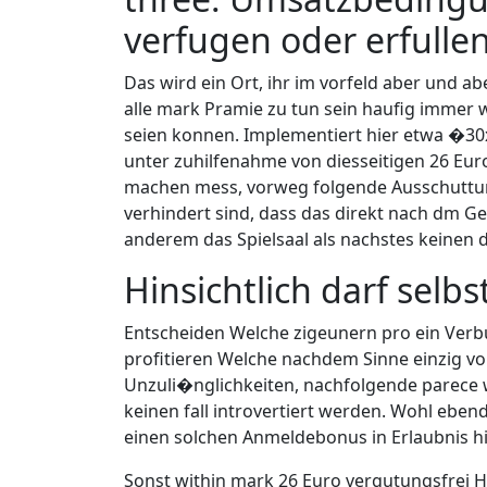
verfugen oder erfulle
Das wird ein Ort, ihr im vorfeld aber und a
alle mark Pramie zu tun sein haufig immer 
seien konnen. Implementiert hier etwa �30
unter zuhilfenahme von diesseitigen 26 Eur
machen mess, vorweg folgende Ausschuttung
verhindert sind, dass das direkt nach dm G
anderem das Spielsaal als nachstes keinen 
Hinsichtlich darf selb
Entscheiden Welche zigeunern pro ein Verb
profitieren Welche nachdem Sinne einzig von
Unzuli�nglichkeiten, nachfolgende parece wo
keinen fall introvertiert werden. Wohl eben
einen solchen Anmeldebonus in Erlaubnis hi
Sonst within mark 26 Euro vergutungsfrei 