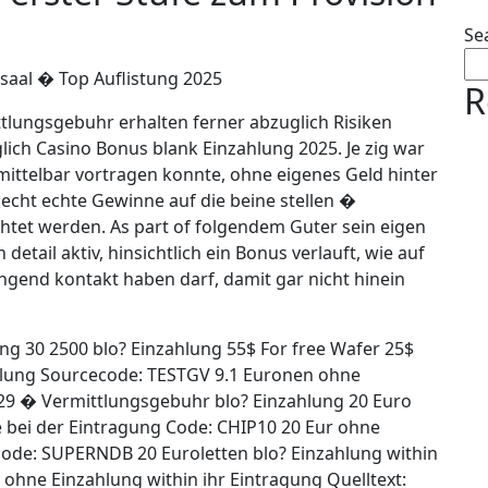
Se
lsaal � Top Auflistung 2025
R
tlungsgebuhr erhalten ferner abzuglich Risiken
glich Casino Bonus blank Einzahlung 2025. Je zig war
mittelbar vortragen konnte, ohne eigenes Geld hinter
f echt echte Gewinne auf die beine stellen �
chtet werden. As part of folgendem Guter sein eigen
etail aktiv, hinsichtlich ein Bonus verlauft, wie auf
ngend kontakt haben darf, damit gar nicht hinein
ng 30 2500 blo? Einzahlung 55$ For free Wafer 25$
hlung Sourcecode: TESTGV 9.1 Euronen ohne
 29 � Vermittlungsgebuhr blo? Einzahlung 20 Euro
 bei der Eintragung Code: CHIP10 20 Eur ohne
code: SUPERNDB 20 Euroletten blo? Einzahlung within
ohne Einzahlung within ihr Eintragung Quelltext: