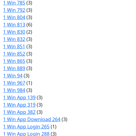
1 Win 785
(3)
1 Win 792
(3)
1 Win 804
(3)
1 Win 813
(6)
1 Win 830
(2)
1 Win 832
(3)
1 Win 851
(3)
1 Win 852
(3)
1 Win 865
(3)
1 Win 889
(3)
1 Win 94
(3)
1 Win 967
(1)
1 Win 984
(3)
1 Win App 139
(3)
1 Win App 319
(3)
1 Win App 382
(3)
1 Win App Download 264
(3)
1 Win App Login 265
(1)
1 Win App Login 288
(3)