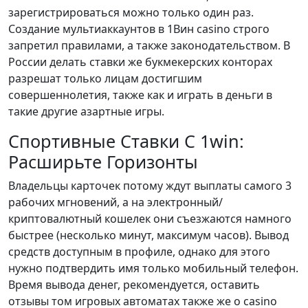
зарегистрироваться можно только один раз.
Создание мультиаккаунтов в 1Вин casino строго
запретил правилами, а также законодательством. В
России делать ставки же букмекерских конторах
разрешат только лицам достигшим
совершеннолетия, также как и играть в деньги в
такие другие азартные игры.
Спортивные Ставки С 1win:
Расширьте Горизонты
Владельцы карточек потому ждут выплаты самого 3
рабочих мгновений, а на электронный/
криптовалютный кошелек они съезжаются намного
быстрее (несколько минут, максимум часов). Вывод
средств доступным в профиле, однако для этого
нужно подтвердить имя только мобильный телефон.
Время вывода денег, рекомендуется, оставить
отзывы том игровых автоматах также же о casino