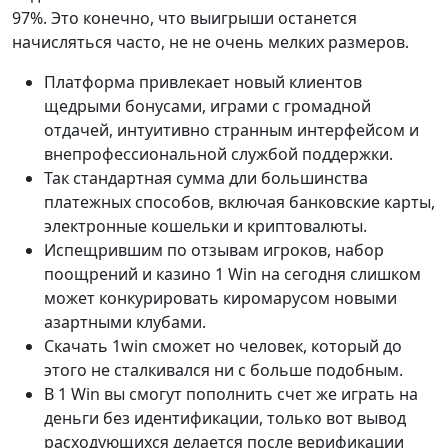
97%. Это конечно, что выигрыши останется
начисляться часто, не не очень мелких размеров.
Платформа привлекает новый клиентов
щедрыми бонусами, играми с громадной
отдачей, интуитивно странным интерфейсом и
внепрофессиональной службой поддержки.
Так стандартная сумма дли большинства
платежных способов, включая банковские карты,
электронные кошельки и криптовалюты.
Испещрившим по отзывам игроков, набор
поощрений и казино 1 Win на сегодня слишком
может конкурировать киромарусом новыми
азартными клубами.
Скачать 1win сможет но человек, который до
этого не сталкивался ни с больше подобным.
В 1 Win вы смогут пополнить счет же играть на
деньги без идентификации, только вот вывод
расходующихся делается после верификации