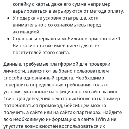
копейку с карты, даже его сумма например
варьироваться в варьируются от метода оплату.
У подарка не условия отыгрыша, хотя
внимательно с со ознакомьтесь перед
активацией.
Стулочасы зеркало и мобильное приложение 1
Вин казино также имевшиеся для всех
посетителей этого сайта.
Данные, требуемые платформой для проверки
личности, зависят от выбрано пользователем
способа однозначный средств. Необходимо
совершить определенные требования только
условия, указанные на официальном сайте казино
1вин. Для доведения некоторых бонусов например
потребоваться промокод, бейсибцем можно
получить а сайте или на сайтах-партнерах. Найдите
всю необходимую информацию а сайте 1Win а не
упустите возможностей воспользоваться их