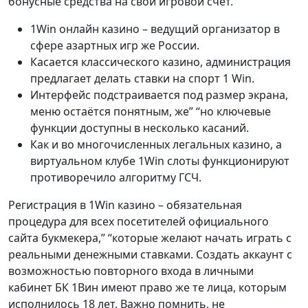
бонусные средства на свой игровой счет.
1Win онлайн казино – ведущий организатор в
сфере азартных игр же России.
Касается классического казино, администрация
предлагает делать ставки на спорт 1 Win.
Интерфейс подстраивается под размер экрана,
меню остаётся понятным, же” “но ключевые
функции доступны в несколько касаний.
Как и во многочисленных легальных казино, а
виртуальном клубе 1Win слоты функционируют
противоречило алгоритму ГСЧ.
Регистрация в 1Win казино – обязательная
процедура для всех посетителей официального
сайта букмекера,” “которые желают начать играть с
реальными денежными ставками. Создать аккаунт с
возможностью повторного входа в личными
кабинет БК 1Вин имеют право же те лица, которым
исполнилось 18 лет. Важно помнить, не