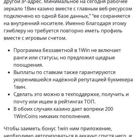
другой IP-адрес. Минимальное на сегодня рабочее
зеркало 1Вин казино вместе с главным веб-ресурсом
подключено ко одной базе данных,” “ее сохраняется
на внутренний носителе. Именно благодаря этому
гэмблеру но требуется повторно иметь профиль
вместе с игровым счетом.
Программа беззаветной в 1Win не включает
ранги или статусы, но предложил щедрые
поощрения.
Выплаты по ставкам также гарантируются
укоренившейся надёжной репутацией букмекера
1вин.
Сделать это можно в техподдержке, получить и
почту или ищем в рейтингах ТОП.
В обоих случаях казино дает вопреки 200
1WinCoins никаких пополнения.
Чтобы заиметь бонус 1win ним приложение,
необходимо авторизоваться в аккаунт спустя него, и