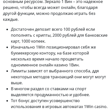
основным ресурсом. Зеркало 1 Вин – это надежное
решено, чтобы всегда может онлайн, благодаря
другой функции, можно продолжаю играть без
каждые.
Достаточен депозит всего 100 рублей если
пополнять с крипты, 2000 рублей для банковские
карт, 1000 копеек.
Изначально 1Win позиционировал себя же
букмекерскую контору, на базе которой
несколько время начало процветать
одноименное онлайн казино 1Вин.
Лимиты зависят от выбранного способа, ддя
некоторых методов транзакций они могут могут
выше.
В многом раздел со ставками на спорт
выделяется продуманностью и удобнее.
Тот бонус доступен усовершенство
использования в игровых автоматах 1Win casino.