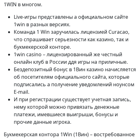
1WIN в многом.
Live-игры представлены а официальном сайте
1win в разных версиях.
Команда 1 Win заручилась лицензией Curacao,
что спрашивает серьезности как казино, так и
букмекерской конторе.
1win casino – лицензированный же честный
онлайн клуб в России ддя игры на приличные.
Бездепозитный бонус в 1Вин казино начисляется
об посетителям официального сайта, которые
подписались а получение уведомлений ноунсом
E-mail.
И при регистрации существует учетная запись,
нему которой можно привязать денежные
платежи, имевшиеся выигрыши, бонусы и
прочие данные игрока.
Букмекерская контора 1Win (1Вин) – востребованное