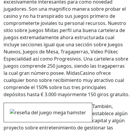
excesivamente interesantes para como novedad
jugadores. Son una magnifico manera sobre probar el
casino y no ha transpirado sus juegos primero de
comprometerte joviales tu personal recursos. Nuestro
sitio sobre juegos Midas perfil una buena cartelera de
juegos extremadamente ahora estructurada cual
incluye secciones igual que una sección sobre Juegos
Nuevos, Juegos de Mesa, Tragaperras, Video Póker,
Especialidad así­ como Progresivos. Una cartelera sobre
juegos comprende 250 juegos, siendo las tragaperras
la cual gran número posee. MidasCasino ofrece
cualquier bono sobre recibimiento muy atractivo cual
comprende el 150% sobre tus tres principales
depósitos hasta € 3.000 mayormente 150 giros gratuito.
También,
establece algún
capital y algún
proyecto sobre entretenimiento de gestionar las