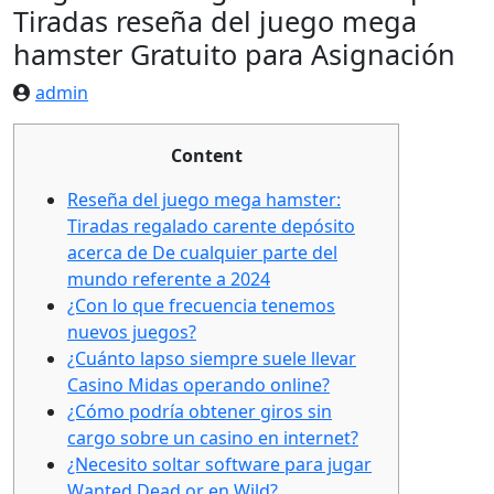
Tiradas reseña del juego mega
hamster Gratuito para Asignación
admin
Content
Reseña del juego mega hamster:
Tiradas regalado carente depósito
acerca de De cualquier parte del
mundo referente a 2024
¿Con lo que frecuencia tenemos
nuevos juegos?
¿Cuánto lapso siempre suele llevar
Casino Midas operando online?
¿Cómo podría obtener giros sin
cargo sobre un casino en internet?
¿Necesito soltar software para jugar
Wanted Dead or en Wild?