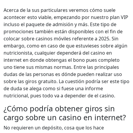
Acerca de la sus particulares veremos cómo suele
acontecer esto viable, empezando por nuestro plan VIP
incluso el paquete de admisión y más. Este tipo de
promociones también están disponibles con el fin de
colocar sobre casinos móviles referente a 2025. Sin
embargo, como en caso de que estuvieses sobre algún
nutricionista, cualquier dependerá del casino en
internet en donde obtengas el bono pues completo
uno tiene sus mismas normas. Entre las principales
dudas de las personas es dónde pueden realizar uso
sobre las giros gratuito. La cuestión podrí­a ser este tipo
de duda se alega como si fuese una informe
nutricional, pues todo va a depender de el casino.
¿Cómo podría obtener giros sin
cargo sobre un casino en internet?
No requieren un depósito, cosa que los hace