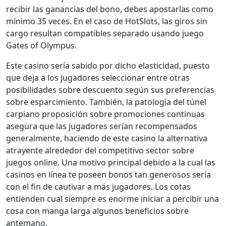
recibir las ganancias del bono, debes apostarlas como
mínimo 35 veces. En el caso de HotSlots, las giros sin
cargo resultan compatibles separado usando juego
Gates of Olympus.
Este casino serí­a sabido por dicho elasticidad, puesto
que deja a los jugadores seleccionar entre otras
posibilidades sobre descuento según sus preferencias
sobre esparcimiento. También, la patologí­a del túnel
carpiano proposición sobre promociones continuas
asegura que las jugadores serían recompensados
generalmente, haciendo de este casino la alternativa
atrayente alrededor del competitivo sector sobre
juegos online. Una motivo principal debido a la cual las
casinos en línea te poseen bonos tan generosos serí­a
con el fin de cautivar a más jugadores. Los cotas
entienden cual siempre es enorme iniciar a percibir una
cosa con manga larga algunos beneficios sobre
antemano.