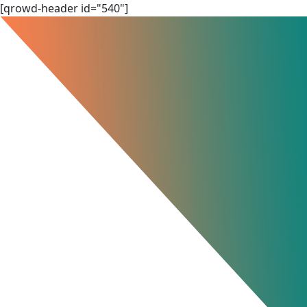
Skip
[qrowd-header id="540"]
to
content