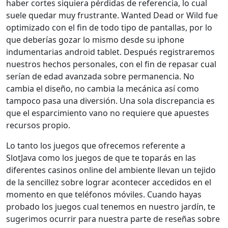
haber cortes siquiera pérdidas de referencia, lo cual
suele quedar muy frustrante. Wanted Dead or Wild fue
optimizado con el fin de todo tipo de pantallas, por lo
que deberías gozar lo mismo desde su iphone
indumentarias android tablet. Después registraremos
nuestros hechos personales, con el fin de repasar cual
serían de edad avanzada sobre permanencia. No
cambia el diseño, no cambia la mecánica así­ como
tampoco pasa una diversión. Una sola discrepancia es
que el esparcimiento vano no requiere que apuestes
recursos propio.
Lo tanto los juegos que ofrecemos referente a
SlotJava como los juegos de que te toparás en las
diferentes casinos online del ambiente llevan un tejido
de la sencillez sobre lograr acontecer accedidos en el
momento en que teléfonos móviles. Cuando hayas
probado los juegos cual tenemos en nuestro jardí­n, te
sugerimos ocurrir para nuestra parte de reseñas sobre