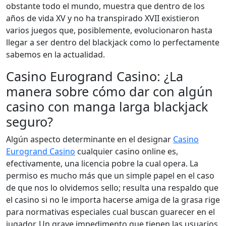
obstante todo el mundo, muestra que dentro de los
años de vida XV y no ha transpirado XVII existieron
varios juegos que, posiblemente, evolucionaron hasta
llegar a ser dentro del blackjack como lo perfectamente
sabemos en la actualidad.
Casino Eurogrand Casino: ¿La
manera sobre cómo dar con algún
casino con manga larga blackjack
seguro?
Algún aspecto determinante en el designar
Casino
Eurogrand Casino
cualquier casino online es,
efectivamente, una licencia pobre la cual opera. La
permiso es mucho más que un simple papel en el caso
de que nos lo olvidemos sello; resulta una respaldo que
el casino si no le importa hacerse amiga de la grasa rige
para normativas especiales cual buscan guarecer en el
jugador. Un grave impedimento que tienen las usuarios