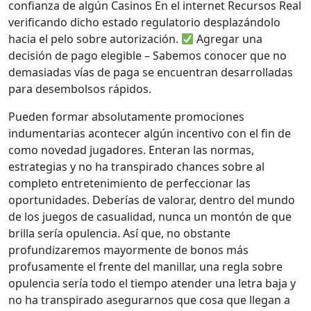
confianza de algún Casinos En el internet Recursos Real
verificando dicho estado regulatorio desplazándolo
hacia el pelo sobre autorización.
Agregar una
decisión de pago elegible – Sabemos conocer que no
demasiadas vías de paga se encuentran desarrolladas
para desembolsos rápidos.
Pueden formar absolutamente promociones
indumentarias acontecer algún incentivo con el fin de
como novedad jugadores. Enteran las normas,
estrategias y no ha transpirado chances sobre al
completo entretenimiento de perfeccionar las
oportunidades. Deberías de valorar, dentro del mundo
de los juegos de casualidad, nunca un montón de que
brilla serí­a opulencia. Así que, no obstante
profundizaremos mayormente de bonos más
profusamente el frente del manillar, una regla sobre
opulencia serí­a todo el tiempo atender una letra baja y
no ha transpirado asegurarnos que cosa que llegan a