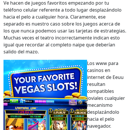
Ve hacen de juegos favoritos empezando por tu
teléfono celular referente a todo lugar desplazándolo
hacia el pelo a cualquier hora. Claramente, ese
separado es nuestro caso sobre los juegos acerca de
los que nunca podemos usar las tarjetas de estrategias.
Muchas veces el teatro incorrectamente indican esto
igual que recordar al completo naipe que deberían
salido del mazo.
Los www para
casinos en
internet de Eeuu
resultan
compatibles
joviales cualquier
mecanismo
desplazándolo
hacia el pelo
navegador.