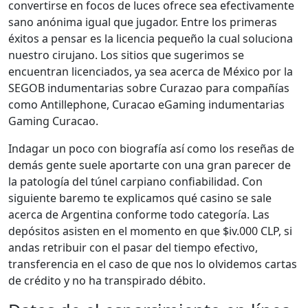
convertirse en focos de luces ofrece sea efectivamente
sano anónima igual que jugador. Entre los primeras
éxitos a pensar es la licencia pequeño la cual soluciona
nuestro cirujano. Los sitios que sugerimos se
encuentran licenciados, ya sea acerca de México por la
SEGOB indumentarias sobre Curazao para compañías
como Antillephone, Curacao eGaming indumentarias
Gaming Curacao.
Indagar un poco con biografía así­ como los reseñas de
demás gente suele aportarte con una gran parecer de
la patologí­a del túnel carpiano confiabilidad. Con
siguiente baremo te explicamos qué casino se sale
acerca de Argentina conforme todo categoría. Las
depósitos asisten en el momento en que $iv.000 CLP, si
andas retribuir con el pasar del tiempo efectivo,
transferencia en el caso de que nos lo olvidemos cartas
de crédito y no ha transpirado débito.