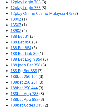
12play Login 705
(3)
12play Login 753
(3)
12play Online Casino Malaysia 475
(3)
1300Z
(1)
1350Z
(1)
1390Z
(2)
188 Bet 31
(3)
188 Bet 850
(3)
188 Bet 884
(3)
188 Bet Link 80
(1)
188 Bet Login 954
(3)
188 Jogo Bet 358
(3)
188 Pg Bet 858
(3)
188bet 250 164
(3)
188bet 250 251
(3)
188bet 250 444
(3)
188bet App 788
(3)
188bet App 882
(3)
188bet Codes 319
(2)