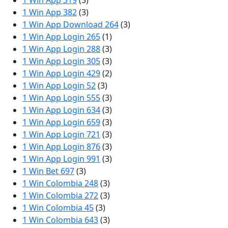
1 Win App 319
(3)
1 Win App 382
(3)
1 Win App Download 264
(3)
1 Win App Login 265
(1)
1 Win App Login 288
(3)
1 Win App Login 305
(3)
1 Win App Login 429
(2)
1 Win App Login 52
(3)
1 Win App Login 555
(3)
1 Win App Login 634
(3)
1 Win App Login 659
(3)
1 Win App Login 721
(3)
1 Win App Login 876
(3)
1 Win App Login 991
(3)
1 Win Bet 697
(3)
1 Win Colombia 248
(3)
1 Win Colombia 272
(3)
1 Win Colombia 45
(3)
1 Win Colombia 643
(3)