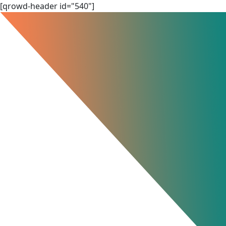
Skip
[qrowd-header id="540"]
to
content