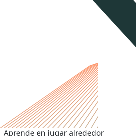
Aprende en jugar alrededor