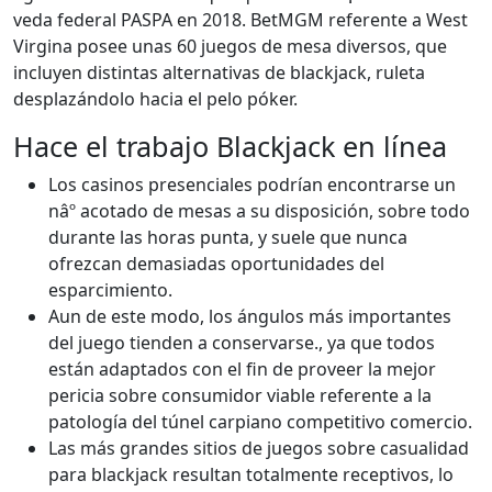
veda federal PASPA en 2018. BetMGM referente a West
Virgina posee unas 60 juegos de mesa diversos, que
incluyen distintas alternativas de blackjack, ruleta
desplazándolo hacia el pelo póker.
Hace el trabajo Blackjack en línea
Los casinos presenciales podrían encontrarse un
nâº acotado de mesas a su disposición, sobre todo
durante las horas punta, y suele que nunca
ofrezcan demasiadas oportunidades del
esparcimiento.
Aun de este modo, los ángulos más importantes
del juego tienden a conservarse., ya que todos
están adaptados con el fin de proveer la mejor
pericia sobre consumidor viable referente a la
patologí­a del túnel carpiano competitivo comercio.
Las más grandes sitios de juegos sobre casualidad
para blackjack resultan totalmente receptivos, lo