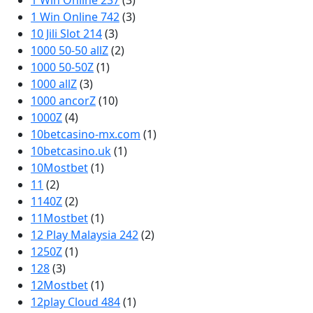
1 Win Online 237
(3)
1 Win Online 742
(3)
10 Jili Slot 214
(3)
1000 50-50 allZ
(2)
1000 50-50Z
(1)
1000 allZ
(3)
1000 ancorZ
(10)
1000Z
(4)
10betcasino-mx.com
(1)
10betcasino.uk
(1)
10Mostbet
(1)
11
(2)
1140Z
(2)
11Mostbet
(1)
12 Play Malaysia 242
(2)
1250Z
(1)
128
(3)
12Mostbet
(1)
12play Cloud 484
(1)