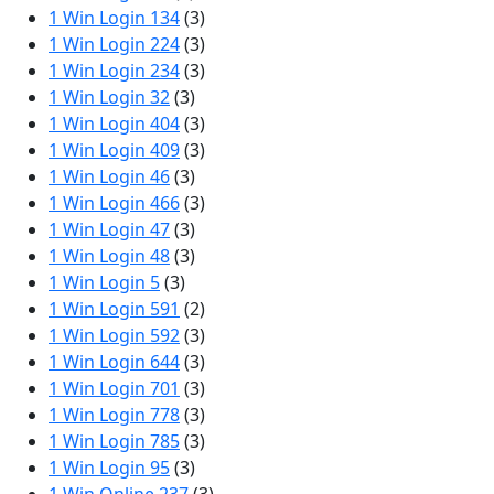
1 Win Login 134
(3)
1 Win Login 224
(3)
1 Win Login 234
(3)
1 Win Login 32
(3)
1 Win Login 404
(3)
1 Win Login 409
(3)
1 Win Login 46
(3)
1 Win Login 466
(3)
1 Win Login 47
(3)
1 Win Login 48
(3)
1 Win Login 5
(3)
1 Win Login 591
(2)
1 Win Login 592
(3)
1 Win Login 644
(3)
1 Win Login 701
(3)
1 Win Login 778
(3)
1 Win Login 785
(3)
1 Win Login 95
(3)