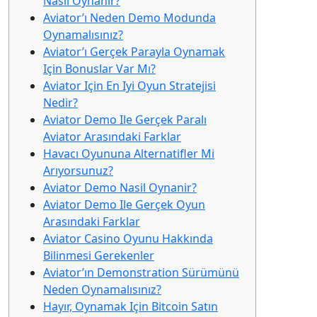
Nasıl Oynanır?
Aviator’ı Neden Demo Modunda
Oynamalısınız?
Aviator’ı Gerçek Parayla Oynamak
Için Bonuslar Var Mı?
Aviator Için En Iyi Oyun Stratejisi
Nedir?
Aviator Demo Ile Gerçek Paralı
Aviator Arasındaki Farklar
Havacı Oyununa Alternatifler Mi
Arıyorsunuz?
Aviator Demo Nasil Oynanir?
Aviator Demo Ile Gerçek Oyun
Arasındaki Farklar
Aviator Casino Oyunu Hakkında
Bilinmesi Gerekenler
Aviator’ın Demonstration Sürümünü
Neden Oynamalısınız?
Hayır, Oynamak Için Bitcoin Satın