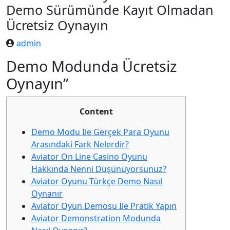
Demo Sürümünde Kayıt Olmadan
Ücretsiz Oynayın
admin
Demo Modunda Ücretsiz
Oynayın”
Content
Demo Modu Ile Gerçek Para Oyunu
Arasındaki Fark Nelerdir?
Aviator On Line Casino Oyunu
Hakkında Nenni Düşünüyorsunuz?
Aviator Oyunu Türkçe Demo Nasıl
Oynanır
Aviator Oyun Demosu Ile Pratik Yapın
Aviator Demonstration Modunda