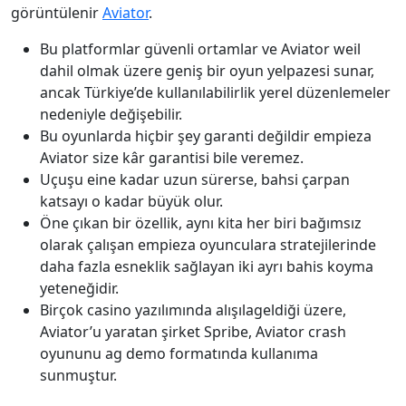
görüntülenir
Aviator
.
Bu platformlar güvenli ortamlar ve Aviator weil
dahil olmak üzere geniş bir oyun yelpazesi sunar,
ancak Türkiye’de kullanılabilirlik yerel düzenlemeler
nedeniyle değişebilir.
Bu oyunlarda hiçbir şey garanti değildir empieza
Aviator size kâr garantisi bile veremez.
Uçuşu eine kadar uzun sürerse, bahsi çarpan
katsayı o kadar büyük olur.
Öne çıkan bir özellik, aynı kita her biri bağımsız
olarak çalışan empieza oyunculara stratejilerinde
daha fazla esneklik sağlayan iki ayrı bahis koyma
yeteneğidir.
Birçok casino yazılımında alışılageldiği üzere,
Aviator’u yaratan şirket Spribe, Aviator crash
oyununu ag demo formatında kullanıma
sunmuştur.