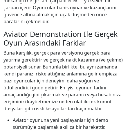
mekaniği the girl an “çarpabilecek”” “yükselen bir
çarpan içerir. Oyuncular bahis oynar ve kazançlarını
güvence altına almak için uçak düşmeden önce
paralarını çekmelidir.
Aviator Demonstration Ile Gerçek
Oyun Arasındaki Farklar
Buna karşılık, gerçek para versiyonu gerçek para
yatırma gerektirir ve gerçek nakit kazanma (ve çekme)
potansiyeli sunar. Bununla birlikte, bu aynı zamanda
kendi paranızı riske attığınız anlamına gelir empieza
bazı oyuncular için deneyimi daha yoğun ve
ödüllendirici good getirir. En iyisi oyunun tadını
amaçlandığı gibi çıkarmak ve paranızı veya hesabınıza
erişiminizi kaybetmenize neden olabilecek komut
dosyaları gibi riskli kısayollardan kaçınmaktır.
Aviator oyununa yeni başlayanlar için demo
sürümüyle başlamak akıllıca bir harekettir.