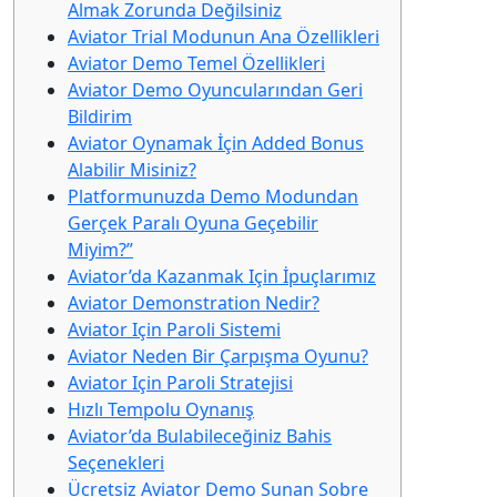
Almak Zorunda Değilsiniz
Aviator Trial Modunun Ana Özelli̇kleri̇
Aviator Demo Temel Özellikleri
Aviator Demo Oyuncularından Geri
Bildirim
Aviator Oynamak İçin Added Bonus
Alabilir Misiniz?
Platformunuzda Demo Modundan
Gerçek Paralı Oyuna Geçebilir
Miyim?”
Aviator’da Kazanmak Için İpuçlarımız
Aviator Demonstration Nedir?
Aviator Için Paroli Sistemi
Aviator Neden Bir Çarpışma Oyunu?
Aviator Için Paroli Stratejisi
Hızlı Tempolu Oynanış
Aviator’da Bulabileceğiniz Bahis
Seçenekleri
Ücretsiz Aviator Demo Sunan Sobre