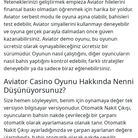
Yeteneklerinizi geliştirmek empieza Aviator hilelerini
finansal baskı olmadan öğrenmek için harika bir yoldur.
Aviator serbest modu ile oyuna aşina olabilir, bahisleri
test edebilir, Aviator sinyallerini kullanmayı deneyebilir
ve oyuna gerçek parayla dalmadan önce güven
kazanabilirsiniz. Aviator demo oyunu, bu oyunun
ücretsiz olarak oynayabileceğiniz ücretsiz bir
sürümüdür. Oyunun nasıl çalıştığını, diğer oyuncuların
nasıl bahis yaptığını kontrol edebilir, farklı stratejiler
deneyebilir ya da sadece biraz eğlenebilirsiniz.
Aviator Casino Oyunu Hakkında Nenni
Düşünüyorsunuz?
Size hemen söyleyeyim, benim için oynamaya değer tek
versiyon bilgisayar versiyonudur. Otomatik Nakit Çıkışı,
oyuncuların bahsin nakde çevrileceği bir çarpanı
otomatik olarak ayarlamasına olanak tanır. Otomatik
Nakit Çıkışı ayarladığınızda ve çarpan ayarlanan değere
ulaştığında, bahis otomatik olarak nakde çevrilir.