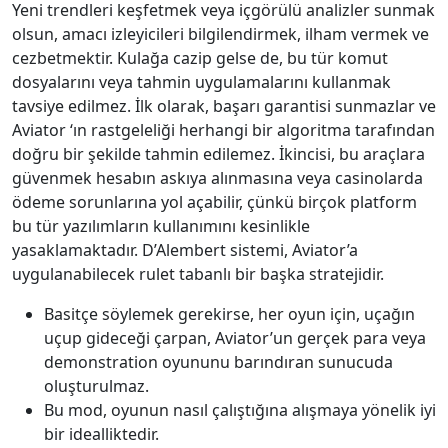
Yeni trendleri keşfetmek veya içgörülü analizler sunmak
olsun, amacı izleyicileri bilgilendirmek, ilham vermek ve
cezbetmektir. Kulağa cazip gelse de, bu tür komut
dosyalarını veya tahmin uygulamalarını kullanmak
tavsiye edilmez. İlk olarak, başarı garantisi sunmazlar ve
Aviator ‘ın rastgeleliği herhangi bir algoritma tarafından
doğru bir şekilde tahmin edilemez. İkincisi, bu araçlara
güvenmek hesabın askıya alınmasına veya casinolarda
ödeme sorunlarına yol açabilir, çünkü birçok platform
bu tür yazılımların kullanımını kesinlikle
yasaklamaktadır. D’Alembert sistemi, Aviator’a
uygulanabilecek rulet tabanlı bir başka stratejidir.
Basitçe söylemek gerekirse, her oyun için, uçağın
uçup gideceği çarpan, Aviator’un gerçek para veya
demonstration oyununu barındıran sunucuda
oluşturulmaz.
Bu mod, oyunun nasıl çalıştığına alışmaya yönelik iyi
bir idealliktedir.