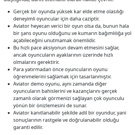
Gerçek bir oyunda yüksek kar elde etme olasılığı
deneyimli oyuncular için daha caziptir.
Aviator heyecan verici bir oyun olsa da, bunun hala
bir şans oyunu olduğunu ve kumarın bağımlılığa yol
açabileceğini unutmamak önemlidir.
Bu hızlı pace aksiyonun devam etmesini sağlar,
ancak oyuncuların ayaklarının üzerinde hızlı
olmalarını gerektirir.
Para yatırmadan önce oyuncuların oyunu
öğrenmelerini sağlamak için tasarlanmıştır.
Aviator demo oyunu, aynı zamanda diğer
oyuncuların bahislerini ve kazançlarını gerçek
zamanlı olarak görmenizi sağlayan çok oyunculu
yönün bir önizlemesini de sunar.
Aviator kanıtlanabilir şekilde adil bir oyundur, yani
sonuçlarının rastgele ve doğrulanabilir olduğu
garanti edilir.