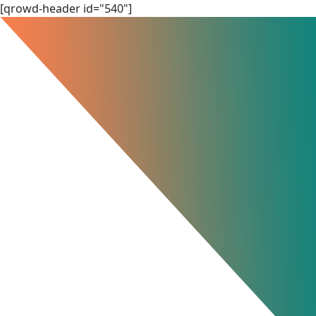
Skip
[qrowd-header id="540"]
to
content