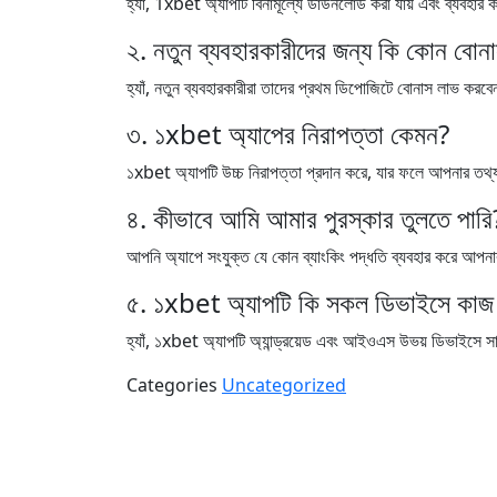
হ্যাঁ, 1xbet অ্যাপটি বিনামূল্যে ডাউনলোড করা যায় এবং ব্যবহার 
২. নতুন ব্যবহারকারীদের জন্য কি কোন বোনা
হ্যাঁ, নতুন ব্যবহারকারীরা তাদের প্রথম ডিপোজিটে বোনাস লাভ করব
৩. ১xbet অ্যাপের নিরাপত্তা কেমন?
১xbet অ্যাপটি উচ্চ নিরাপত্তা প্রদান করে, যার ফলে আপনার তথ্য
৪. কীভাবে আমি আমার পুরস্কার তুলতে পারি
আপনি অ্যাপে সংযুক্ত যে কোন ব্যাংকিং পদ্ধতি ব্যবহার করে আপ
৫. ১xbet অ্যাপটি কি সকল ডিভাইসে কাজ
হ্যাঁ, ১xbet অ্যাপটি অ্যান্ড্রয়েড এবং আইওএস উভয় ডিভাইসে স
Categories
Uncategorized