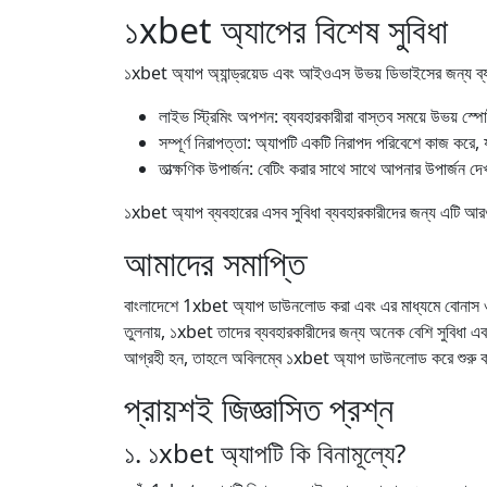
১xbet অ্যাপের বিশেষ সুবিধা
১xbet অ্যাপ অ্যান্ড্রয়েড এবং আইওএস উভয় ডিভাইসের জন্য ব্য
লাইভ স্ট্রিমিং অপশন: ব্যবহারকারীরা বাস্তব সময়ে উভয় স্
সম্পূর্ণ নিরাপত্তা: অ্যাপটি একটি নিরাপদ পরিবেশে কাজ করে
তাত্ক্ষণিক উপার্জন: বেটিং করার সাথে সাথে আপনার উপার্জন দ
১xbet অ্যাপ ব্যবহারের এসব সুবিধা ব্যবহারকারীদের জন্য এটি আ
আমাদের সমাপ্তি
বাংলাদেশে 1xbet অ্যাপ ডাউনলোড করা এবং এর মাধ্যমে বোনাস ও 
তুলনায়, ১xbet তাদের ব্যবহারকারীদের জন্য অনেক বেশি সুবিধা এব
আগ্রহী হন, তাহলে অবিলম্বে ১xbet অ্যাপ ডাউনলোড করে শুরু
প্রায়শই জিজ্ঞাসিত প্রশ্ন
১. ১xbet অ্যাপটি কি বিনামূল্যে?