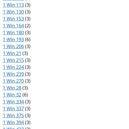
1 Win 113
(3)
1 Win 130
(3)
1 Win 153
(3)
1 Win 164
(2)
1 Win 180
(3)
1 Win 193
(6)
1 Win 206
(3)
1 Win 21
(3)
1 Win 215
(3)
1 Win 224
(3)
1 Win 239
(3)
1 Win 270
(3)
1 Win 28
(3)
1 Win 32
(6)
1 Win 334
(3)
1 Win 337
(3)
1 Win 375
(3)
1 Win 394
(3)