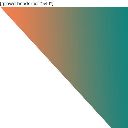
Skip
[qrowd-header id="540"]
to
content