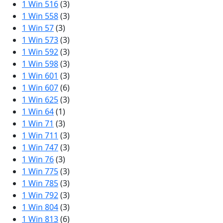
1 Win 516
(3)
1 Win 558
(3)
1 Win 57
(3)
1 Win 573
(3)
1 Win 592
(3)
1 Win 598
(3)
1 Win 601
(3)
1 Win 607
(6)
1 Win 625
(3)
1 Win 64
(1)
1 Win 71
(3)
1 Win 711
(3)
1 Win 747
(3)
1 Win 76
(3)
1 Win 775
(3)
1 Win 785
(3)
1 Win 792
(3)
1 Win 804
(3)
1 Win 813
(6)