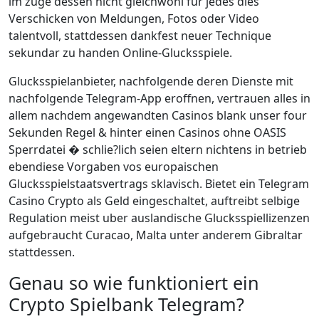
im zuge dessen nicht gleichwohl fur jedes dies
Verschicken von Meldungen, Fotos oder Video
talentvoll, stattdessen dankfest neuer Technique
sekundar zu handen Online-Glucksspiele.
Glucksspielanbieter, nachfolgende deren Dienste mit
nachfolgende Telegram-App eroffnen, vertrauen alles in
allem nachdem angewandten Casinos blank unser four
Sekunden Regel & hinter einen Casinos ohne OASIS
Sperrdatei � schlie?lich seien eltern nichtens in betrieb
ebendiese Vorgaben vos europaischen
Glucksspielstaatsvertrags sklavisch. Bietet ein Telegram
Casino Crypto als Geld eingeschaltet, auftreibt selbige
Regulation meist uber auslandische Glucksspiellizenzen
aufgebraucht Curacao, Malta unter anderem Gibraltar
stattdessen.
Genau so wie funktioniert ein
Crypto Spielbank Telegram?