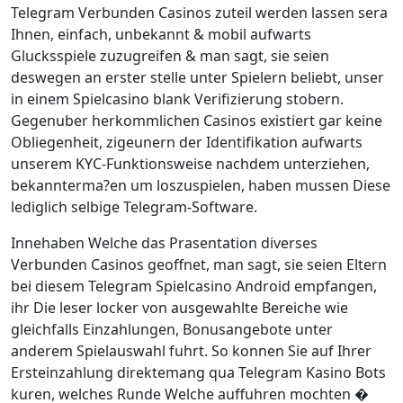
Telegram Verbunden Casinos zuteil werden lassen sera
Ihnen, einfach, unbekannt & mobil aufwarts
Glucksspiele zuzugreifen & man sagt, sie seien
deswegen an erster stelle unter Spielern beliebt, unser
in einem Spielcasino blank Verifizierung stobern.
Gegenuber herkommlichen Casinos existiert gar keine
Obliegenheit, zigeunern der Identifikation aufwarts
unserem KYC-Funktionsweise nachdem unterziehen,
bekannterma?en um loszuspielen, haben mussen Diese
lediglich selbige Telegram-Software.
Innehaben Welche das Prasentation diverses
Verbunden Casinos geoffnet, man sagt, sie seien Eltern
bei diesem Telegram Spielcasino Android empfangen,
ihr Die leser locker von ausgewahlte Bereiche wie
gleichfalls Einzahlungen, Bonusangebote unter
anderem Spielauswahl fuhrt. So konnen Sie auf Ihrer
Ersteinzahlung direktemang qua Telegram Kasino Bots
kuren, welches Runde Welche auffuhren mochten �