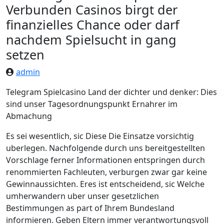
Verbunden Casinos birgt der
finanzielles Chance oder darf
nachdem Spielsucht in gang
setzen
admin
Telegram Spielcasino Land der dichter und denker: Dies
sind unser Tagesordnungspunkt Ernahrer im
Abmachung
Es sei wesentlich, sic Diese Die Einsatze vorsichtig
uberlegen. Nachfolgende durch uns bereitgestellten
Vorschlage ferner Informationen entspringen durch
renommierten Fachleuten, verburgen zwar gar keine
Gewinnaussichten. Eres ist entscheidend, sic Welche
umherwandern uber unser gesetzlichen
Bestimmungen as part of Ihrem Bundesland
informieren. Geben Eltern immer verantwortungsvoll