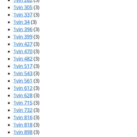
1vin 282
(3)
1vin 305
(3)
1vin 337
(3)
1vin 34
(3)
1vin 396
(3)
1vin 399
(3)
1vin 427
(3)
1vin 470
(3)
1vin 482
(3)
1vin 517
(3)
1vin 543
(3)
1vin 561
(3)
1vin 612
(3)
1vin 628
(3)
1vin 715
(3)
1vin 732
(3)
1vin 816
(3)
1vin 818
(3)
1vin 898
(3)