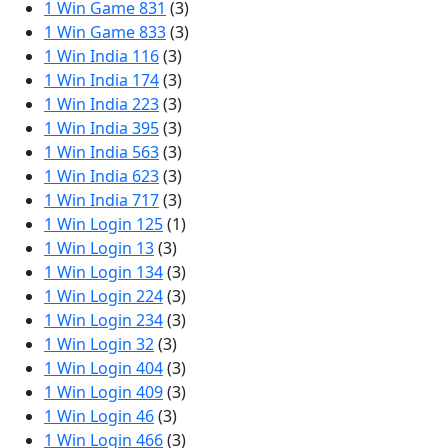
1 Win Game 831
(3)
1 Win Game 833
(3)
1 Win India 116
(3)
1 Win India 174
(3)
1 Win India 223
(3)
1 Win India 395
(3)
1 Win India 563
(3)
1 Win India 623
(3)
1 Win India 717
(3)
1 Win Login 125
(1)
1 Win Login 13
(3)
1 Win Login 134
(3)
1 Win Login 224
(3)
1 Win Login 234
(3)
1 Win Login 32
(3)
1 Win Login 404
(3)
1 Win Login 409
(3)
1 Win Login 46
(3)
1 Win Login 466
(3)