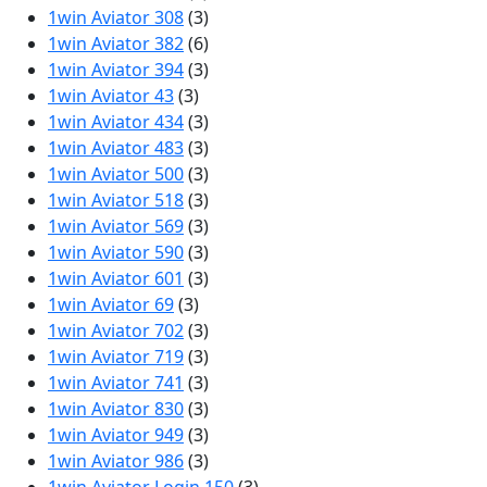
1win Aviator 308
(3)
1win Aviator 382
(6)
1win Aviator 394
(3)
1win Aviator 43
(3)
1win Aviator 434
(3)
1win Aviator 483
(3)
1win Aviator 500
(3)
1win Aviator 518
(3)
1win Aviator 569
(3)
1win Aviator 590
(3)
1win Aviator 601
(3)
1win Aviator 69
(3)
1win Aviator 702
(3)
1win Aviator 719
(3)
1win Aviator 741
(3)
1win Aviator 830
(3)
1win Aviator 949
(3)
1win Aviator 986
(3)