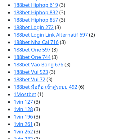
188bet Hiphop 619
(3)
188bet Hiphop 832
(3)
188bet Hiphop 857
(3)
188bet Login 272
(3)
188bet Login Link Alternatif 697
(2)
188bet Nha Cai 716
(3)
188bet One 597
(3)
188bet One 744
(3)
188bet Vao Bong 676
(3)
188bet Vui 523
(3)
188bet Vui 72
(3)
188bet มือถือ เข้าสู่ระบบ 492
(6)
1Mostbet
(1)
1vin 127
(3)
1vin 128
(3)
1vin 196
(3)
1vin 261
(3)
1vin 262
(3)