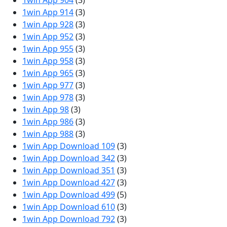
1win App 904
(3)
1win App 914
(3)
1win App 928
(3)
1win App 952
(3)
1win App 955
(3)
1win App 958
(3)
1win App 965
(3)
1win App 977
(3)
1win App 978
(3)
1win App 98
(3)
1win App 986
(3)
1win App 988
(3)
1win App Download 109
(3)
1win App Download 342
(3)
1win App Download 351
(3)
1win App Download 427
(3)
1win App Download 499
(5)
1win App Download 610
(3)
1win App Download 792
(3)