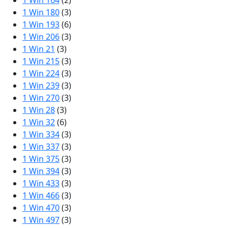
1 Win 164
(2)
1 Win 180
(3)
1 Win 193
(6)
1 Win 206
(3)
1 Win 21
(3)
1 Win 215
(3)
1 Win 224
(3)
1 Win 239
(3)
1 Win 270
(3)
1 Win 28
(3)
1 Win 32
(6)
1 Win 334
(3)
1 Win 337
(3)
1 Win 375
(3)
1 Win 394
(3)
1 Win 433
(3)
1 Win 466
(3)
1 Win 470
(3)
1 Win 497
(3)