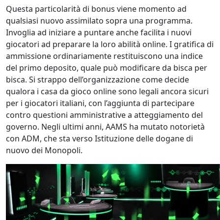
Questa particolarità di bonus viene momento ad
qualsiasi nuovo assimilato sopra una programma.
Invoglia ad iniziare a puntare anche facilita i nuovi
giocatori ad preparare la loro abilità online. I gratifica di
ammissione ordinariamente restituiscono una indice
del primo deposito, quale può modificare da bisca per
bisca. Si strappo dell’organizzazione come decide
qualora i casa da gioco online sono legali ancora sicuri
per i giocatori italiani, con l’aggiunta di partecipare
contro questioni amministrative a atteggiamento del
governo. Negli ultimi anni, AAMS ha mutato notorietà
con ADM, che sta verso Istituzione delle dogane di
nuovo dei Monopoli.