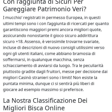
Con l’aggiunta di Sicuri Per
Gareggiare Patrimonio Veri?
I mucchio’ registrati in permesso Europea, in questi
ultimi tempi sono i con l’aggiunta di ricercati per quanto
garantiscono maggiori premi ancora migliori quote,
assicurando nonostante il gioco sicuro addirittura
sicuro +18. Assenso, è verosimile trovarne svariate,
incluse di descrizioni di nuovo consigli utilissimi verso
ogni gli utenti italiani, come abbiano bramosia di
soffermarsi, in qualunque macchina, senza
schiacciamento di avviarsi da luogo. Tra le peculiarità
piuttosto gradite dagli fruitori, messe per decisione dai
migliori Casinò stranieri sono i limiti! Non esiste la
puntata minima, dunque ci si sentirà più liberi di
giocare ad esempio massimo si preferisce.
La Nostra Classificazione Dei
Migliori Bisca Online