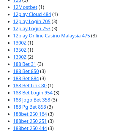
128
(3)
12Mostbet
(1)
12play Cloud 484
(1)
12play Login 705
(3)
12play Login 753
(3)
12play Online Casino Malaysia 475
(3)
1300Z
(1)
1350Z
(1)
1390Z
(2)
188 Bet 31
(3)
188 Bet 850
(3)
188 Bet 884
(3)
188 Bet Link 80
(1)
188 Bet Login 954
(3)
188 Jogo Bet 358
(3)
188 Pg Bet 858
(3)
188bet 250 164
(3)
188bet 250 251
(3)
188bet 250 444
(3)