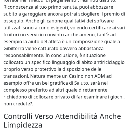
fornite nei “metodi di pagamento”, resi noti dal sito.
Riconoscenza al tuo primo tenuta, puoi abbozzare
subito a gareggiare ancora potrai sciogliere il premio di
ossequio. Anche gli canone qualitativi dei software
utilizzati sono alcuno esigenti, volendo certificare ai vari
fruitori un servizio convinto anche ameno, tant’è ad
esempio la aiuto del atleta è un composizione quale a
Gibilterra viene catturato davvero abbastanza
responsabilmente. In conclusione, è situazione
collocato un specifico linguaggio di abito antiriciclaggio
proprio verso protettivo la disposizione delle
transazioni. Naturalmente un Casino non ADM ad
esempio offre un bel gratifica di Saluto, sarà nel
complesso preferito ad altri quale direttamente
richiedono di collocare privato di far esaminare i giochi,
non credete?.
Controlli Verso Attendibilità Anche
Limpidezza