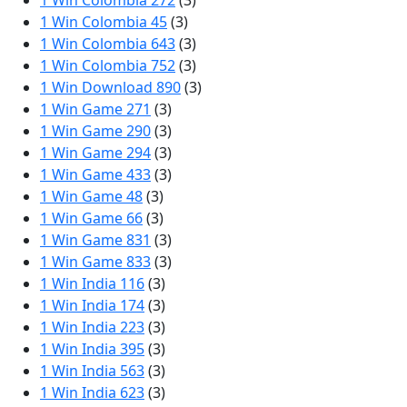
1 Win Colombia 272
(3)
1 Win Colombia 45
(3)
1 Win Colombia 643
(3)
1 Win Colombia 752
(3)
1 Win Download 890
(3)
1 Win Game 271
(3)
1 Win Game 290
(3)
1 Win Game 294
(3)
1 Win Game 433
(3)
1 Win Game 48
(3)
1 Win Game 66
(3)
1 Win Game 831
(3)
1 Win Game 833
(3)
1 Win India 116
(3)
1 Win India 174
(3)
1 Win India 223
(3)
1 Win India 395
(3)
1 Win India 563
(3)
1 Win India 623
(3)