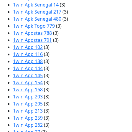
1win Apk Senegal 14
(3)
1win Apk Senegal 217
(3)
1win Apk Senegal 480
(3)
1win Apk Togo 779
(3)
1win Apostas 788
(3)
1win Apostas 791
(3)
1win App 102
(3)
1win App 116
(3)
1win App 138
(3)
1win App 144
(3)
1win App 145
(3)
1win App 154
(3)
1win App 168
(3)
1win App 203
(3)
1win App 205
(3)
1win App 213
(3)
1win App 259
(3)
1win App 262
(3)