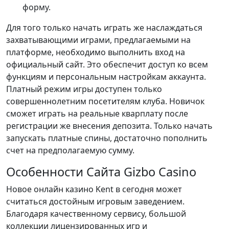
форму.
Для того только начать играть же наслаждаться
захватывающими играми, предлагаемыми на
платформе, необходимо выполнить вход на
официальный сайт. Это обеспечит доступ ко всем
функциям и персональным настройкам аккаунта.
Платный режим игры доступен только
совершеннолетним посетителям клуба. Новичок
сможет играть на реальные кварплату после
регистрации же внесения депозита. Только начать
запускать платные спины, достаточно пополнить
счет на предполагаемую сумму.
Особенности Сайта Gizbo Casino
Новое онлайн казино Kent в сегодня может
считаться достойным игровым заведением.
Благодаря качественному сервису, большой
коллекции лицензированных игр и