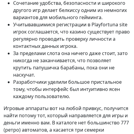
Сочетание удобства, безопасности и широкого
другого игр делает белкиссу одним из немногих
вариантов для мобильного гейминга.
Учитывавшимися регистрации в Playfortuna site
игрок соглашается, что казино существует право
регулярно проводить проверку личности а
контактных данных игрока.
За пределами слота она ничего даже стоит, зато
никогда не заканчивается, что позволяет
крутить папушичка барабаны, пока они не
наскучат.
Разработчики уделили большое пристальное
тому, чтобы интерфейс был интуитивно ясен
каждому пользователю.
Игровые аппараты вот на любой привкус, получится
найти потому тот, который направляется для игры и
деньги именно вам. В каталоге нет большинство 777
(ретро) автоматов, а касается три семерки