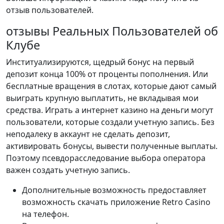
отзыв пользователей.
отзывы Реальных Пользователей об
Клубе
Институализируются, щедрый бонус на первый
депозит конца 100% от проценты пополнения. Или
бесплатные вращения в слотах, которые дают самый
выиграть крупную выплатить, не вкладывая мои
средства. Играть а интернет казино на деньги могут
пользователи, которые создали учетную запись. Без
неподалеку в аккаунт не сделать депозит,
активировать бонусы, вывести полученные выплаты.
Поэтому псевдорасследование выбора оператора
важен создать учетную запись.
Дополнительные возможность предоставляет
возможность скачать приложение Retro Casino
на телефон.