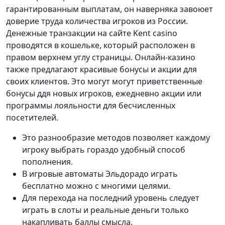
гарантированным выплатам, он наверняка завоюет
доверие труда количества игроков из России.
Денежные транзакции на сайте Kent casino
проводятся в кошельке, который расположен в
правом верхнем углу страницы. Онлайн-казино
также предлагают красивые бонусы и акции для
своих клиентов. Это могут могут приветственные
бонусы ддя новых игроков, ежедневно акции или
программы лояльности для бесчисленных
посетителей.
Это разнообразие методов позволяет каждому
игроку выбрать гораздо удобный способ
пополнения.
В игровые автоматы Эльдорадо играть
бесплатно можно с многими целями.
Для перехода на последний уровень следует
играть в слоты и реальные деньги только
накапливать баллы смысла.