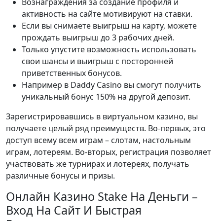
Вознаграждения за создание профиля и
активность на сайте мотивируют на ставки.
Если вы снимаете выигрыш на карту, можете
прождать выигрыш до 3 рабочих дней.
Только упустите возможность использовать
свои шансы и выигрыш с посторонней
приветственных бонусов.
Например в Daddy Casino вы смогут получить
уникальный бонус 150% на другой депозит.
Зарегистрировавшись в виртуальном казино, вы
получаете целый ряд преимуществ. Во-первых, это
доступ всему всем играм – слотам, настольным
играм, лотереям. Во-вторых, регистрация позволяет
участвовать же турнирах и лотереях, получать
различные бонусы и призы.
Онлайн Казино Stake На Деньги –
Вход На Сайт И Быстрая