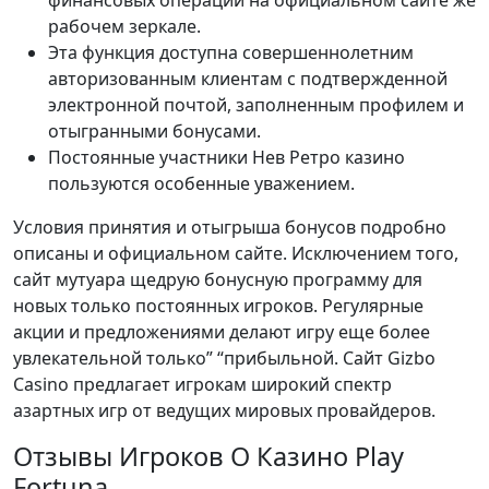
финансовых операций на официальном сайте же
рабочем зеркале.
Эта функция доступна совершеннолетним
авторизованным клиентам с подтвержденной
электронной почтой, заполненным профилем и
отыгранными бонусами.
Постоянные участники Нев Ретро казино
пользуются особенные уважением.
Условия принятия и отыгрыша бонусов подробно
описаны и официальном сайте. Исключением того,
сайт мутуара щедрую бонусную программу для
новых только постоянных игроков. Регулярные
акции и предложениями делают игру еще более
увлекательной только” “прибыльной. Сайт Gizbo
Casino предлагает игрокам широкий спектр
азартных игр от ведущих мировых провайдеров.
Отзывы Игроков О Казино Play
Fortuna