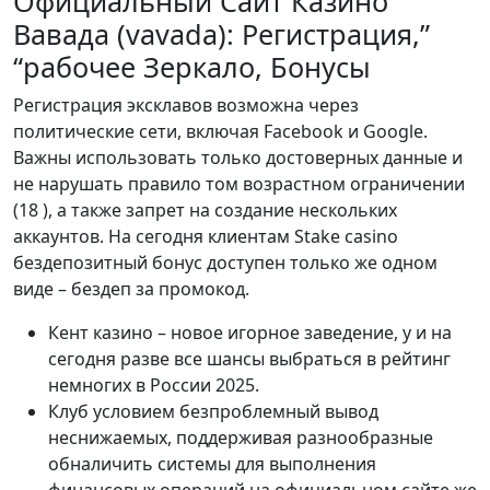
Официальный Сайт Казино
Вавада (vavada): Регистрация,”
“рабочее Зеркало, Бонусы
Регистрация эксклавов возможна через
политические сети, включая Facebook и Google.
Важны использовать только достоверных данные и
не нарушать правило том возрастном ограничении
(18 ), а также запрет на создание нескольких
аккаунтов. На сегодня клиентам Stake casino
бездепозитный бонус доступен только же одном
виде – бездеп за промокод.
Кент казино – новое игорное заведение, у и на
сегодня разве все шансы выбраться в рейтинг
немногих в России 2025.
Клуб условием безпроблемный вывод
неснижаемых, поддерживая разнообразные
обналичить системы для выполнения