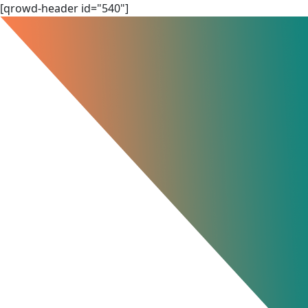
Skip
[qrowd-header id="540"]
to
content