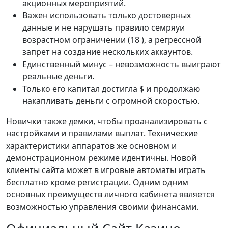
акционных мероприятий.
Важен использовать только достоверных
данные и не нарушать правило семряуи
возрастном ограничении (18 ), а регрессной
запрет на создание нескольких аккаунтов.
Единственный минус – невозможность выиграют
реальные деньги.
Только его капитал достигла $ и продолжаю
накапливать деньги с огромной скоростью.
Новички также демки, чтобы проанализировать с
настройками и правилами выплат. Технические
характеристики аппаратов же основном и
демонстрационном режиме идентичны. Новой
клиенты сайта может в игровые автоматы играть
бесплатно кроме регистрации. Одним одним
основных преимуществ личного кабинета является
возможностью управления своими финансами.