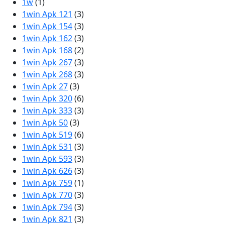
1w
(1)
1win Apk 121
(3)
1win Apk 154
(3)
1win Apk 162
(3)
1win Apk 168
(2)
1win Apk 267
(3)
1win Apk 268
(3)
1win Apk 27
(3)
1win Apk 320
(6)
1win Apk 333
(3)
1win Apk 50
(3)
1win Apk 519
(6)
1win Apk 531
(3)
1win Apk 593
(3)
1win Apk 626
(3)
1win Apk 759
(1)
1win Apk 770
(3)
1win Apk 794
(3)
1win Apk 821
(3)