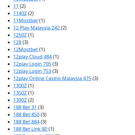
11
(2)
1140Z
(2)
11Mostbet
(1)
12 Play Malaysia 242
(2)
1250Z
(1)
128
(3)
12Mostbet
(1)
12play Cloud 484
(1)
12play Login 705
(3)
12play Login 753
(3)
12play Online Casino Malaysia 475
(3)
1300Z
(1)
1350Z
(1)
1390Z
(2)
188 Bet 31
(3)
188 Bet 850
(3)
188 Bet 884
(3)
188 Bet Link 80
(1)