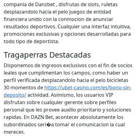
compania de Danzbet , disfrutas de slots, ruletas
desplazandolo hacia el pelo juegos de entidad
financiera unido con la conmocion de anunciar
resultados deportivos. Cualquier una interfaz intuitiva,
promociones exclusivas y opciones desarrolladas para
todo tipo de deportista.
Tragaperras Destacadas
Disponemos de ingresos exclusivos con el fin de socios
leales que cumplimentan los campos, como haber un
perfil verificada desplazandolo hacia el pelo bicicletas
30 momentos de
https://ubet-casino.com/es/bono-sin-
deposito/
actividad. Asimismo, los usuarios VIP
disfrutan sobre cualquier gerente sobre perfiles
personal que les provee auxilio prioritario y soluciones
rapidas. En DAZN Bet, acontecer absolutamente los
subordinados seri�a tomar el comunicacion la cual
mereces.