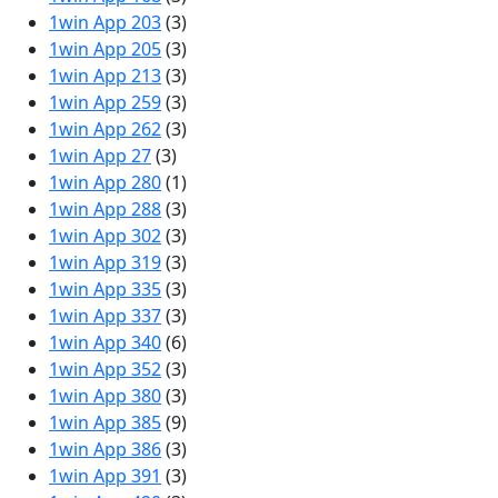
1win App 203
(3)
1win App 205
(3)
1win App 213
(3)
1win App 259
(3)
1win App 262
(3)
1win App 27
(3)
1win App 280
(1)
1win App 288
(3)
1win App 302
(3)
1win App 319
(3)
1win App 335
(3)
1win App 337
(3)
1win App 340
(6)
1win App 352
(3)
1win App 380
(3)
1win App 385
(9)
1win App 386
(3)
1win App 391
(3)