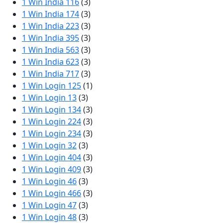
1 Win India 116
(3)
1 Win India 174
(3)
1 Win India 223
(3)
1 Win India 395
(3)
1 Win India 563
(3)
1 Win India 623
(3)
1 Win India 717
(3)
1 Win Login 125
(1)
1 Win Login 13
(3)
1 Win Login 134
(3)
1 Win Login 224
(3)
1 Win Login 234
(3)
1 Win Login 32
(3)
1 Win Login 404
(3)
1 Win Login 409
(3)
1 Win Login 46
(3)
1 Win Login 466
(3)
1 Win Login 47
(3)
1 Win Login 48
(3)