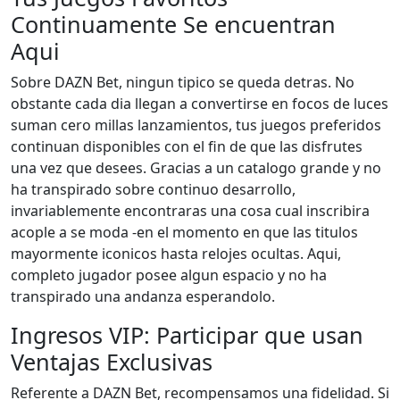
Continuamente Se encuentran
Aqui
Sobre DAZN Bet, ningun tipico se queda detras. No
obstante cada dia llegan a convertirse en focos de luces
suman cero millas lanzamientos, tus juegos preferidos
continuan disponibles con el fin de que las disfrutes
una vez que desees. Gracias a un catalogo grande y no
ha transpirado sobre continuo desarrollo,
invariablemente encontraras una cosa cual inscribira
acople a se moda -en el momento en que las titulos
mayormente iconicos hasta relojes ocultas. Aqui,
completo jugador posee algun espacio y no ha
transpirado una andanza esperandolo.
Ingresos VIP: Participar que usan
Ventajas Exclusivas
Referente a DAZN Bet, recompensamos una fidelidad. Si