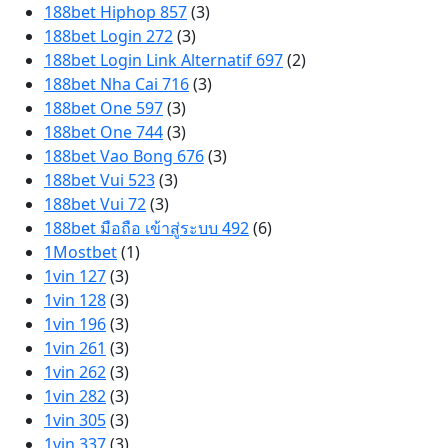
188bet Hiphop 857
(3)
188bet Login 272
(3)
188bet Login Link Alternatif 697
(2)
188bet Nha Cai 716
(3)
188bet One 597
(3)
188bet One 744
(3)
188bet Vao Bong 676
(3)
188bet Vui 523
(3)
188bet Vui 72
(3)
188bet มือถือ เข้าสู่ระบบ 492
(6)
1Mostbet
(1)
1vin 127
(3)
1vin 128
(3)
1vin 196
(3)
1vin 261
(3)
1vin 262
(3)
1vin 282
(3)
1vin 305
(3)
1vin 337
(3)