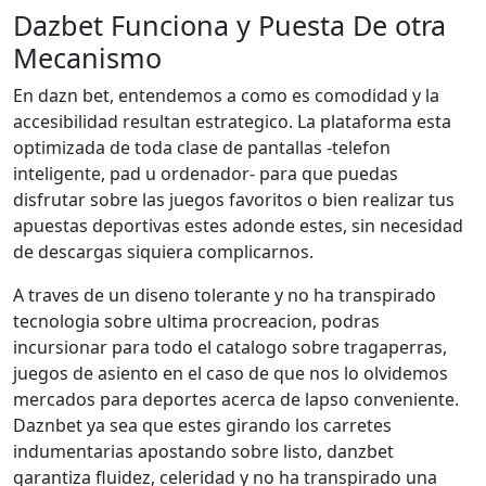
Dazbet Funciona y Puesta De otra
Mecanismo
En dazn bet, entendemos a como es comodidad y la
accesibilidad resultan estrategico. La plataforma esta
optimizada de toda clase de pantallas -telefon
inteligente, pad u ordenador- para que puedas
disfrutar sobre las juegos favoritos o bien realizar tus
apuestas deportivas estes adonde estes, sin necesidad
de descargas siquiera complicarnos.
A traves de un diseno tolerante y no ha transpirado
tecnologia sobre ultima procreacion, podras
incursionar para todo el catalogo sobre tragaperras,
juegos de asiento en el caso de que nos lo olvidemos
mercados para deportes acerca de lapso conveniente.
Daznbet ya sea que estes girando los carretes
indumentarias apostando sobre listo, danzbet
garantiza fluidez, celeridad y no ha transpirado una