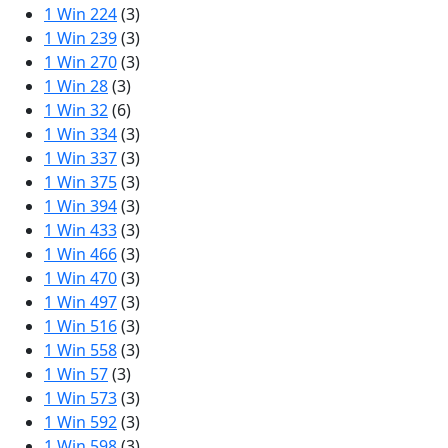
1 Win 224
(3)
1 Win 239
(3)
1 Win 270
(3)
1 Win 28
(3)
1 Win 32
(6)
1 Win 334
(3)
1 Win 337
(3)
1 Win 375
(3)
1 Win 394
(3)
1 Win 433
(3)
1 Win 466
(3)
1 Win 470
(3)
1 Win 497
(3)
1 Win 516
(3)
1 Win 558
(3)
1 Win 57
(3)
1 Win 573
(3)
1 Win 592
(3)
1 Win 598
(3)