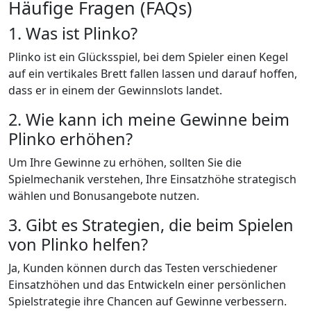
Häufige Fragen (FAQs)
1. Was ist Plinko?
Plinko ist ein Glücksspiel, bei dem Spieler einen Kegel
auf ein vertikales Brett fallen lassen und darauf hoffen,
dass er in einem der Gewinnslots landet.
2. Wie kann ich meine Gewinne beim
Plinko erhöhen?
Um Ihre Gewinne zu erhöhen, sollten Sie die
Spielmechanik verstehen, Ihre Einsatzhöhe strategisch
wählen und Bonusangebote nutzen.
3. Gibt es Strategien, die beim Spielen
von Plinko helfen?
Ja, Kunden können durch das Testen verschiedener
Einsatzhöhen und das Entwickeln einer persönlichen
Spielstrategie ihre Chancen auf Gewinne verbessern.