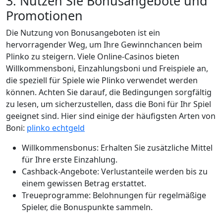
3. Nutzen Sie Bonusangebote und
Promotionen
Die Nutzung von Bonusangeboten ist ein
hervorragender Weg, um Ihre Gewinnchancen beim
Plinko zu steigern. Viele Online-Casinos bieten
Willkommensboni, Einzahlungsboni und Freispiele an,
die speziell für Spiele wie Plinko verwendet werden
können. Achten Sie darauf, die Bedingungen sorgfältig
zu lesen, um sicherzustellen, dass die Boni für Ihr Spiel
geeignet sind. Hier sind einige der häufigsten Arten von
Boni:
plinko echtgeld
Willkommensbonus: Erhalten Sie zusätzliche Mittel
für Ihre erste Einzahlung.
Cashback-Angebote: Verlustanteile werden bis zu
einem gewissen Betrag erstattet.
Treueprogramme: Belohnungen für regelmäßige
Spieler, die Bonuspunkte sammeln.