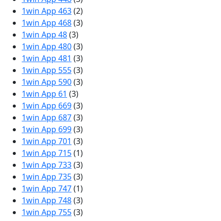
1win App 463
(2)
1win App 468
(3)
1win App 48
(3)
1win App 480
(3)
1win App 481
(3)
1win App 555
(3)
1win App 590
(3)
1win App 61
(3)
1win App 669
(3)
1win App 687
(3)
1win App 699
(3)
1win App 701
(3)
1win App 715
(1)
1win App 733
(3)
1win App 735
(3)
1win App 747
(1)
1win App 748
(3)
1win App 755
(3)