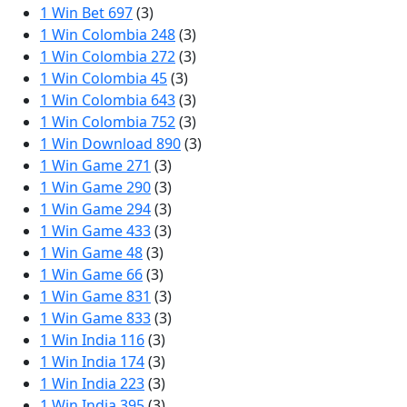
1 Win Bet 697
(3)
1 Win Colombia 248
(3)
1 Win Colombia 272
(3)
1 Win Colombia 45
(3)
1 Win Colombia 643
(3)
1 Win Colombia 752
(3)
1 Win Download 890
(3)
1 Win Game 271
(3)
1 Win Game 290
(3)
1 Win Game 294
(3)
1 Win Game 433
(3)
1 Win Game 48
(3)
1 Win Game 66
(3)
1 Win Game 831
(3)
1 Win Game 833
(3)
1 Win India 116
(3)
1 Win India 174
(3)
1 Win India 223
(3)
1 Win India 395
(3)