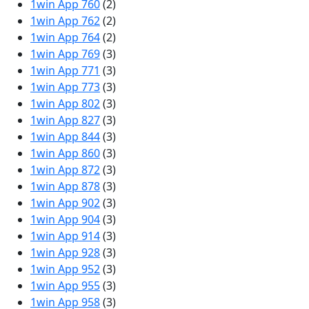
1win App 760
(2)
1win App 762
(2)
1win App 764
(2)
1win App 769
(3)
1win App 771
(3)
1win App 773
(3)
1win App 802
(3)
1win App 827
(3)
1win App 844
(3)
1win App 860
(3)
1win App 872
(3)
1win App 878
(3)
1win App 902
(3)
1win App 904
(3)
1win App 914
(3)
1win App 928
(3)
1win App 952
(3)
1win App 955
(3)
1win App 958
(3)