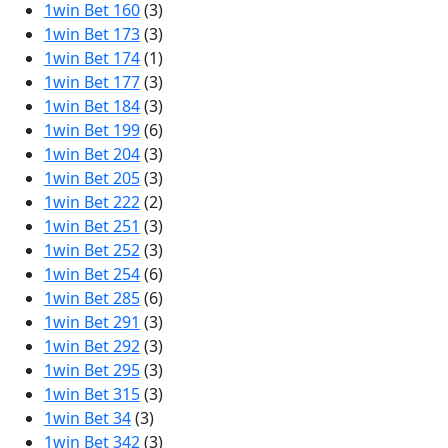
1win Bet 160
(3)
1win Bet 173
(3)
1win Bet 174
(1)
1win Bet 177
(3)
1win Bet 184
(3)
1win Bet 199
(6)
1win Bet 204
(3)
1win Bet 205
(3)
1win Bet 222
(2)
1win Bet 251
(3)
1win Bet 252
(3)
1win Bet 254
(6)
1win Bet 285
(6)
1win Bet 291
(3)
1win Bet 292
(3)
1win Bet 295
(3)
1win Bet 315
(3)
1win Bet 34
(3)
1win Bet 342
(3)