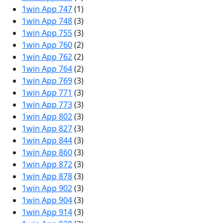
1win App 747
(1)
1win App 748
(3)
1win App 755
(3)
1win App 760
(2)
1win App 762
(2)
1win App 764
(2)
1win App 769
(3)
1win App 771
(3)
1win App 773
(3)
1win App 802
(3)
1win App 827
(3)
1win App 844
(3)
1win App 860
(3)
1win App 872
(3)
1win App 878
(3)
1win App 902
(3)
1win App 904
(3)
1win App 914
(3)