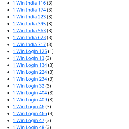
1 Win India 116
(3)
1 Win India 174
(3)
1 Win India 223
(3)
1 Win India 395
(3)
1 Win India 563
(3)
1 Win India 623
(3)
1 Win India 717
(3)
1 Win Login 125
(1)
1 Win Login 13
(3)
1 Win Login 134
(3)
1 Win Login 224
(3)
1 Win Login 234
(3)
1 Win Login 32
(3)
1 Win Login 404
(3)
1 Win Login 409
(3)
1 Win Login 46
(3)
1 Win Login 466
(3)
1 Win Login 47
(3)
1 Win Login 48
(3)