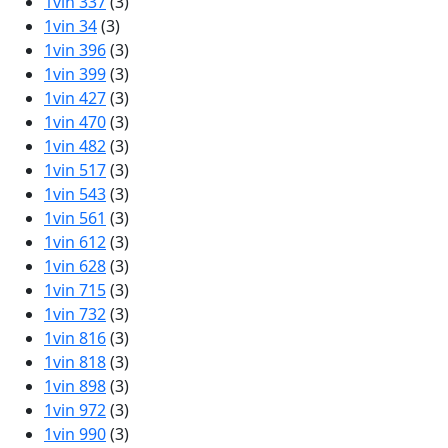
1vin 337
(3)
1vin 34
(3)
1vin 396
(3)
1vin 399
(3)
1vin 427
(3)
1vin 470
(3)
1vin 482
(3)
1vin 517
(3)
1vin 543
(3)
1vin 561
(3)
1vin 612
(3)
1vin 628
(3)
1vin 715
(3)
1vin 732
(3)
1vin 816
(3)
1vin 818
(3)
1vin 898
(3)
1vin 972
(3)
1vin 990
(3)