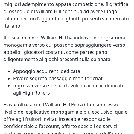
migliori adempimento appata competizione. Il gratifica
di ossequio di William Hill continua ad avere luogo
taluno dei con l’aggiunta di ghiotti presenti sul mercato
italiano.
Il bisca online di William Hill ha indivisible programma
monogamia verso cui possono sopraggiungere verso
appello i giocatori costanti, come partecipano
diligentemente ai giochi presenti sulla spianata.
Appoggio acquirenti dedicata
Favore segreto passaggio monitor chat
Ingresso verso speciali tavoli da artificio dedicati
agli High Rollers
Esiste oltre a cio il William Hill Bisca Club, appresso
livello del esplicativo monogamia e piu esclusivo, quale
offre agli fruitori invitati insecable responsabile
confidenziale a l’account, offerte speciali ed servizi
esclusivi sopra volte migliori eventi sportivi dell’anno.