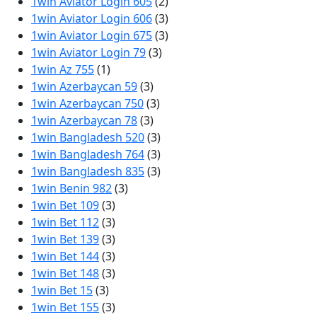
1win Aviator Login 605
(2)
1win Aviator Login 606
(3)
1win Aviator Login 675
(3)
1win Aviator Login 79
(3)
1win Az 755
(1)
1win Azerbaycan 59
(3)
1win Azerbaycan 750
(3)
1win Azerbaycan 78
(3)
1win Bangladesh 520
(3)
1win Bangladesh 764
(3)
1win Bangladesh 835
(3)
1win Benin 982
(3)
1win Bet 109
(3)
1win Bet 112
(3)
1win Bet 139
(3)
1win Bet 144
(3)
1win Bet 148
(3)
1win Bet 15
(3)
1win Bet 155
(3)