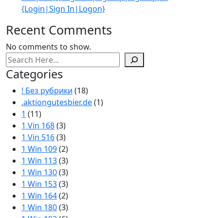
{Login|Sign In|Logon}
Recent Comments
No comments to show.
Search
Categories
! Без рубрики
(18)
.aktiongutesbier.de
(1)
1
(11)
1 Vin 168
(3)
1 Vin 516
(3)
1 Win 109
(2)
1 Win 113
(3)
1 Win 130
(3)
1 Win 153
(3)
1 Win 164
(2)
1 Win 180
(3)