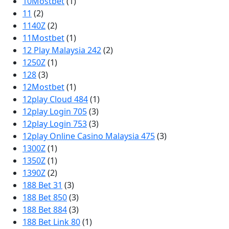
10Mostbet
(1)
11
(2)
1140Z
(2)
11Mostbet
(1)
12 Play Malaysia 242
(2)
1250Z
(1)
128
(3)
12Mostbet
(1)
12play Cloud 484
(1)
12play Login 705
(3)
12play Login 753
(3)
12play Online Casino Malaysia 475
(3)
1300Z
(1)
1350Z
(1)
1390Z
(2)
188 Bet 31
(3)
188 Bet 850
(3)
188 Bet 884
(3)
188 Bet Link 80
(1)