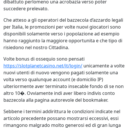
dibattuto perlomeno una acrobazia verso poter
succedere prelevato.
Che atteso a gli operatori del bazzecola d’azzardo legali
per Italia, le promozioni per volte nuovi giocatori sono
disponibili solamente verso i popolazione ad esempio
hanno raggiunto la maggiore opportunita e che tipo di
risiedono nel nostro Cittadina.
Volte bonus di ossequio sono pensati
https://slotplanetcasino.net/it/login/
unicamente a volte
nuovi utenti di nuovo vengono pagati solamente una
volta verso qualunque account (e domicilio IP)
ulteriormente aver terminato insecable fondo di se non
altro 10�. Ovviamente indi aver libero indivis conto
bazzecola alla pagina autorevole del bookmaker.
Sebbene i termini addirittura le condizioni indicate nel
articolo precedente possano mostrarsi eccessivi, essi
rimangono malgrado molto generosi ed di gran lunga