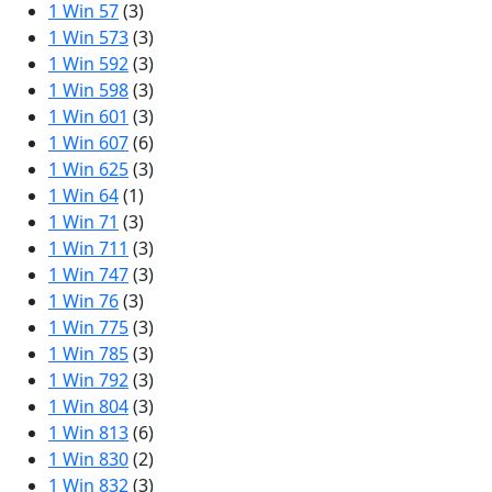
1 Win 57
(3)
1 Win 573
(3)
1 Win 592
(3)
1 Win 598
(3)
1 Win 601
(3)
1 Win 607
(6)
1 Win 625
(3)
1 Win 64
(1)
1 Win 71
(3)
1 Win 711
(3)
1 Win 747
(3)
1 Win 76
(3)
1 Win 775
(3)
1 Win 785
(3)
1 Win 792
(3)
1 Win 804
(3)
1 Win 813
(6)
1 Win 830
(2)
1 Win 832
(3)