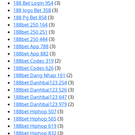
188 Bet Login 954
(3)
188 Jogo Bet 358
(3)
188 Pg Bet 858
(3)
188bet 250 164
(3)
188bet 250 251
(3)
188bet 250 444
(3)
188bet App 788
(3)
188bet App 882
(3)
188bet Codes 319
(2)
188bet Codes 626
(3)
188bet Dang Nhap 161
(2)
188bet Danhbai123 254
(3)
188bet Danhbai123 526
(3)
188bet Danhbai123 647
(3)
188bet Danhbai123 979
(2)
188bet Hiphop 507
(3)
188bet Hiphop 565
(3)
188bet Hiphop 619
(3)
188bet Hiphop 832
(3)