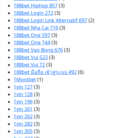
188bet Hiphop 857
(3)
188bet Login 272
(3)
188bet Login Link Alternatif 697
(2)
188bet Nha Cai 716
(3)
188bet One 597
(3)
188bet One 744
(3)
188bet Vao Bong 676
(3)
188bet Vui 523
(3)
188bet Vui 72
(3)
188bet มือถือ เข้าสู่ระบบ 492
(6)
1Mostbet
(1)
1vin 127
(3)
1vin 128
(3)
1vin 196
(3)
1vin 261
(3)
1vin 262
(3)
1vin 282
(3)
1vin 305
(3)