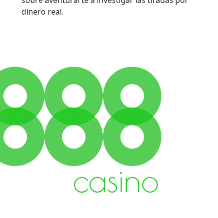
sobre aventurarte a investigar las tiradas por
dinero real.