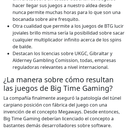
hacer llegar sus juegos a nuestro aldea desde
nunca permite muchas horas para lo que son una
bocanada sobre aire fresquito.
Otra cualidad que permite a los juegos de BTG lucir
joviales brillo misma serí­a la posibilidad sobre sacar
cualquier multiplicador infinito acerca de los spins
de balde.
Destacan los licencias sobre UKGC, Gibraltar y
Alderney Gambling Comission, todas, empresas
reguladoras relevantes a nivel internacional.
¿La manera sobre cómo resultan
las juegos de Big Time Gaming?
La compañía finalmente aseguró la patologí­a del túnel
carpiano posición con fábrica del juego con una
invención de el concepto Megaways. Desde entonces,
Big Time Gaming deberían licenciado el concepto a
bastantes demás desarrolladores sobre software.