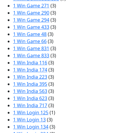
1 Win Game 271
(3)
1 Win Game 290
(3)
1 Win Game 294
(3)
1 Win Game 433
(3)
1 Win Game 48
(3)
1 Win Game 66
(3)
1 Win Game 831
(3)
1 Win Game 833
(3)
1 Win India 116
(3)
1 Win India 174
(3)
1 Win India 223
(3)
1 Win India 395
(3)
1 Win India 563
(3)
1 Win India 623
(3)
1 Win India 717
(3)
1 Win Login 125
(1)
1 Win Login 13
(3)
1 Win Login 134
(3)