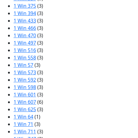
1 Win 375
(3)
1 Win 394
(3)
1 Win 433
(3)
1 Win 466
(3)
1 Win 470
(3)
1 Win 497
(3)
1 Win 516
(3)
1 Win 558
(3)
1 Win 57
(3)
1 Win 573
(3)
1 Win 592
(3)
1 Win 598
(3)
1 Win 601
(3)
1 Win 607
(6)
1 Win 625
(3)
1 Win 64
(1)
1 Win 71
(3)
1 Win 711
(3)