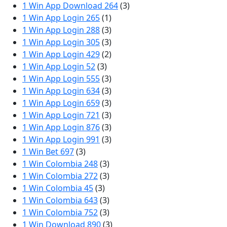
1 Win App Download 264
(3)
1 Win App Login 265
(1)
1 Win App Login 288
(3)
1 Win App Login 305
(3)
1 Win App Login 429
(2)
1 Win App Login 52
(3)
1 Win App Login 555
(3)
1 Win App Login 634
(3)
1 Win App Login 659
(3)
1 Win App Login 721
(3)
1 Win App Login 876
(3)
1 Win App Login 991
(3)
1 Win Bet 697
(3)
1 Win Colombia 248
(3)
1 Win Colombia 272
(3)
1 Win Colombia 45
(3)
1 Win Colombia 643
(3)
1 Win Colombia 752
(3)
1 Win Download 890
(3)