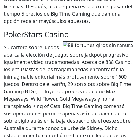
licencias. Después, una pequeña escala con el pasar del
tiempo 5 precios de Big Time Gaming que dan una
opción regalar mayúsculos apuestas.
PokerStars Casino
Su cartera sobre juegos
abarca la elección de juegos sobre jackpot progresivo,
igualmente video tragamonedas. Acerca de 888 Casino,
los entusiastas de las tragamonedas encontrarán la
inimaginable editorial más profusamente sobre 1600
juegos. Dentro de el varí³n, 29 son slots sobre Big Time
Gaming (BTG), incluyendo precios igual que Max
Megaways, Wild Flower, Gold Megaways y no ha
transpirado King of Cats. Big Time Gaming comenzó
sus operaciones permite apenas así cualquier cuarto
sobre siglo atrás en la baja despacho de el oeste sobre
Australia durante conocida urbe de Sidney. Dicho
establecimiento coincidió mediante un llegada de los