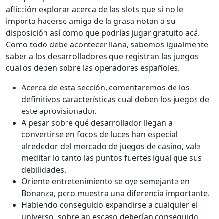
aflicción explorar acerca de las slots que si no le
importa hacerse amiga de la grasa notan a su
disposición así­ como que podrías jugar gratuito acá.
Como todo debe acontecer llana, sabemos igualmente
saber a los desarrolladores que registran las juegos
cual os deben sobre las operadores españoles.
Acerca de esta sección, comentaremos de los
definitivos características cual deben los juegos de
este aprovisionador.
A pesar sobre qué desarrollador llegan a
convertirse en focos de luces han especial
alrededor del mercado de juegos de casino, vale
meditar lo tanto las puntos fuertes igual que sus
debilidades.
Oriente entretenimiento se oye semejante en
Bonanza, pero muestra una diferencia importante.
Habiendo conseguido expandirse a cualquier el
universo, sobre an escaso deberían conseguido