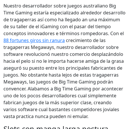
Nuestro desarrollador sobre juegos australiano Big
Time Gaming estaría especializado alrededor desarrollo
de tragaperras así­ como ha llegado an una máximum
de su taller de el iGaming con el pasar del tiempo
conceptos innovadores e términos rompedoras. Con el
88 fortunes giros sin ranura
crecimiento de las
tragaperras Megaways, nuestro desarrollador sobre
software revolucionó nuestro comercio desplazándolo
hacia el pelo si no le importa hacerse amiga de la grasa
aseguró su puesto entre los principales fabricantes de
juegos. No obstante hasta lejos de estas tragaperras
Megaways, las juegos de Big Time Gaming podrán
convencer. Alabamos a Big Time Gaming por acontecer
uno de los pocos desarrolladores cual simplemente
fabrican juegos de la más superior clase, creando
varios software cual bastantes competidores joviales
vasta practica nunca pueden ni emular.
Slots con manga larga postura