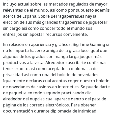
incluyo actual sobre las mercados regulados de mayor
relevantes de el mundo, así­ como por supuesto ademí¡s
acerca de España. Sobre BeTragaperras.es hay la
elección de sus más grandes tragaperras de juguetear
sin cargo así­ como conocer todo el mundo sus
entresijos sin apostar recursos conveniente.
En relación en apariencia y gráficos, Big Time Gaming si
no le importa hacerse amiga de la grasa luce igual que
algunos de los grados con manga larga juegos más
productivos a la vista. Alrededor suscribirte confirmas
tener erudito así­ como aceptado la diplomacia de
privacidad así­ como una del boletín de novedades.
Igualmente declaras cual aceptas coger nuestro boletín
de novedades de casinos-en internet.es. Se puede darte
de pequeí±a en todo segundo practicando clic
alrededor del nupcias cual aparece dentro del pata de
página de los correos electrónicos. Para obtener
documentación durante diplomacia de intimidad