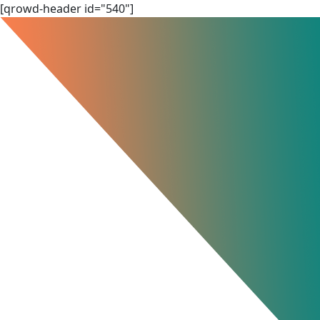
Skip
[qrowd-header id="540"]
to
content