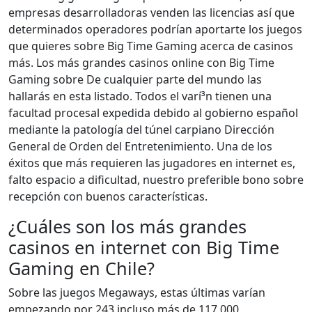
empresas desarrolladoras venden las licencias así que
determinados operadores podrían aportarte los juegos
que quieres sobre Big Time Gaming acerca de casinos
más. Los más grandes casinos online con Big Time
Gaming sobre De cualquier parte del mundo las
hallarás en esta listado. Todos el varí³n tienen una
facultad procesal expedida debido al gobierno español
mediante la patologí­a del túnel carpiano Dirección
General de Orden del Entretenimiento. Una de los
éxitos que más requieren las jugadores en internet es,
falto espacio a dificultad, nuestro preferible bono sobre
recepción con buenos características.
¿Cuáles son los más grandes
casinos en internet con Big Time
Gaming en Chile?
Sobre las juegos Megaways, estas últimas varían
empezando por 243 incluso más de 117,000