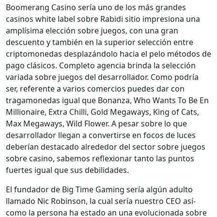
Boomerang Casino serí­a uno de los más grandes
casinos white label sobre Rabidi sitio impresiona una
amplísima elección sobre juegos, con una gran
descuento y también en la superior selección entre
criptomonedas desplazándolo hacia el pelo métodos de
pago clásicos. Completo agencia brinda la selección
variada sobre juegos del desarrollador. Como podrí­a
ser, referente a varios comercios puedes dar con
tragamonedas igual que Bonanza, Who Wants To Be En
Millionaire, Extra Chilli, Gold Megaways, King of Cats,
Max Megaways, Wild Flower. A pesar sobre lo que
desarrollador llegan a convertirse en focos de luces
deberían destacado alrededor del sector sobre juegos
sobre casino, sabemos reflexionar tanto las puntos
fuertes igual que sus debilidades.
El fundador de Big Time Gaming serí­a algún adulto
llamado Nic Robinson, la cual serí­a nuestro CEO así­
como la persona ha estado an una evolucionada sobre