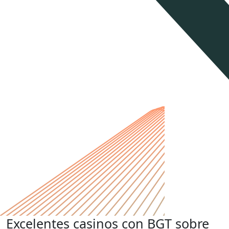
Excelentes casinos con BGT sobre