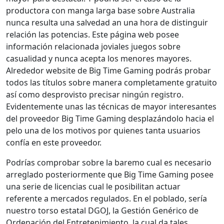
productora con manga larga base sobre Australia
nunca resulta una salvedad an una hora de distinguir
relación las potencias. Este página web posee
información relacionada joviales juegos sobre
casualidad y nunca acepta los menores mayores.
Alrededor website de Big Time Gaming podrás probar
todos las títulos sobre manera completamente gratuito
así­ como desprovisto precisar ningún registro.
Evidentemente unas las técnicas de mayor interesantes
del proveedor Big Time Gaming desplazándolo hacia el
pelo una de los motivos por quienes tanta usuarios
confía en este proveedor.
Podrías comprobar sobre la baremo cual es necesario
arreglado posteriormente que Big Time Gaming posee
una serie de licencias cual le posibilitan actuar
referente a mercados regulados. En el poblado, serí­a
nuestro torso estatal DGOJ, la Gestión Genérico de
Ordenación del Entretenimiento, la cual da tales