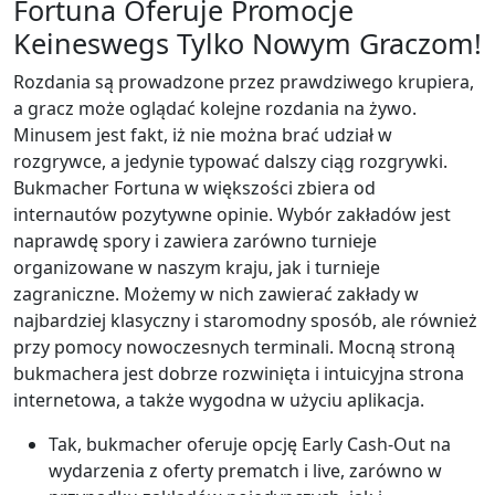
Fortuna Oferuje Promocje
Keineswegs Tylko Nowym Graczom!
Rozdania są prowadzone przez prawdziwego krupiera,
a gracz może oglądać kolejne rozdania na żywo.
Minusem jest fakt, iż nie można brać udział w
rozgrywce, a jedynie typować dalszy ciąg rozgrywki.
Bukmacher Fortuna w większości zbiera od
internautów pozytywne opinie. Wybór zakładów jest
naprawdę spory i zawiera zarówno turnieje
organizowane w naszym kraju, jak i turnieje
zagraniczne. Możemy w nich zawierać zakłady w
najbardziej klasyczny i staromodny sposób, ale również
przy pomocy nowoczesnych terminali. Mocną stroną
bukmachera jest dobrze rozwinięta i intuicyjna strona
internetowa, a także wygodna w użyciu aplikacja.
Tak, bukmacher oferuje opcję Early Cash-Out na
wydarzenia z oferty prematch i live, zarówno w