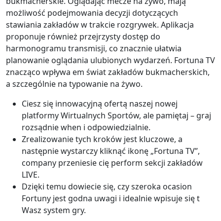
bukmacherskie. Oglądając mecze na żywo, mają
możliwość podejmowania decyzji dotyczących
stawiania zakładów w trakcie rozgrywek. Aplikacja
proponuje również przejrzysty dostęp do
harmonogramu transmisji, co znacznie ułatwia
planowanie oglądania ulubionych wydarzeń. Fortuna TV
znacząco wpływa em świat zakładów bukmacherskich,
a szczególnie na typowanie na żywo.
Ciesz się innowacyjną ofertą naszej nowej
platformy Wirtualnych Sportów, ale pamiętaj – graj
rozsądnie when i odpowiedzialnie.
Zrealizowanie tych kroków jest kluczowe, a
następnie wystarczy kliknąć ikonę „Fortuna TV”,
company przeniesie cię perform sekcji zakładów
LIVE.
Dzięki temu dowiecie się, czy szeroka ocasion
Fortuny jest godna uwagi i idealnie wpisuje się t
Wasz system gry.