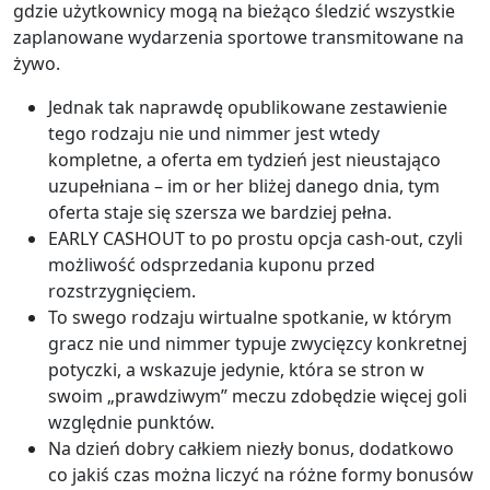
gdzie użytkownicy mogą na bieżąco śledzić wszystkie
zaplanowane wydarzenia sportowe transmitowane na
żywo.
Jednak tak naprawdę opublikowane zestawienie
tego rodzaju nie und nimmer jest wtedy
kompletne, a oferta em tydzień jest nieustająco
uzupełniana – im or her bliżej danego dnia, tym
oferta staje się szersza we bardziej pełna.
EARLY CASHOUT to po prostu opcja cash-out, czyli
możliwość odsprzedania kuponu przed
rozstrzygnięciem.
To swego rodzaju wirtualne spotkanie, w którym
gracz nie und nimmer typuje zwycięzcy konkretnej
potyczki, a wskazuje jedynie, która se stron w
swoim „prawdziwym” meczu zdobędzie więcej goli
względnie punktów.
Na dzień dobry całkiem niezły bonus, dodatkowo
co jakiś czas można liczyć na różne formy bonusów