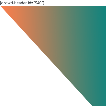
Skip
[qrowd-header id="540"]
to
content