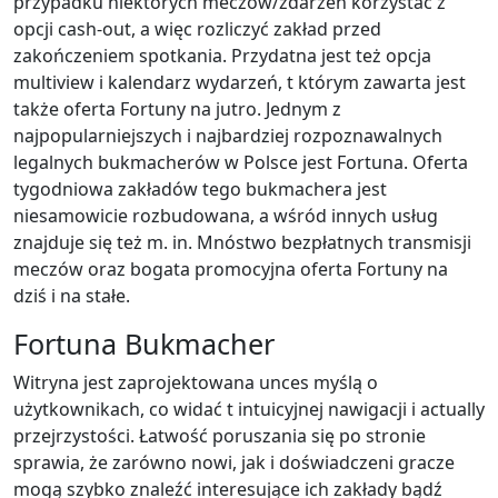
przypadku niektórych meczów/zdarzeń korzystać z
opcji cash-out, a więc rozliczyć zakład przed
zakończeniem spotkania. Przydatna jest też opcja
multiview i kalendarz wydarzeń, t którym zawarta jest
także oferta Fortuny na jutro. Jednym z
najpopularniejszych i najbardziej rozpoznawalnych
legalnych bukmacherów w Polsce jest Fortuna. Oferta
tygodniowa zakładów tego bukmachera jest
niesamowicie rozbudowana, a wśród innych usług
znajduje się też m. in. Mnóstwo bezpłatnych transmisji
meczów oraz bogata promocyjna oferta Fortuny na
dziś i na stałe.
Fortuna Bukmacher
Witryna jest zaprojektowana unces myślą o
użytkownikach, co widać t intuicyjnej nawigacji i actually
przejrzystości. Łatwość poruszania się po stronie
sprawia, że zarówno nowi, jak i doświadczeni gracze
mogą szybko znaleźć interesujące ich zakłady bądź