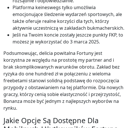
rozsądnie i odpowiedzialnie.
Platforma keineswegs tylko umożliwia
emocjonujące śledzenie wydarzeń sportowych, ale
także oferuje realne korzyści dla tych, którzy
aktywnie uczestniczą w zakładach bukmacherskich.
Jeśli na Twoim koncie zostały jeszcze punkty FKP, to
możesz je wykorzystać do 3 marca 2025.
Podsumowując, delicia powitalna Fortuny jest
korzystna ze względu na prostotę my partner and i
brak skomplikowanych warunków obrotu. Zakład bez
ryzyka do one hundred zł w połączeniu z wieloma
freebetami stanowi solidną podstawę do rozpoczęcia
przygody z obstawianiem na tej platformie. Dla nowych
graczy, którzy cenią sobie elastyczność i przejrzystość,
Bonanza może być jednym z najlepszych wyborów na
rynku.
Jakie Opcje Są Dostępne Dla