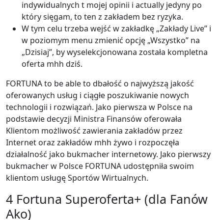
indywidualnych t mojej opinii i actually jedyny po
który sięgam, to ten z zakładem bez ryzyka.
W tym celu trzeba wejść w zakładkę „Zakłady Live” i
w poziomym menu zmienić opcję „Wszystko” na
„Dzisiaj”, by wyselekcjonowana została kompletna
oferta mhh dziś.
FORTUNA to be able to dbałość o najwyższą jakość
oferowanych usług i ciągłe poszukiwanie nowych
technologii i rozwiązań. Jako pierwsza w Polsce na
podstawie decyzji Ministra Finansów oferowała
Klientom możliwość zawierania zakładów przez
Internet oraz zakładów mhh żywo i rozpoczęła
działalność jako bukmacher internetowy. Jako pierwszy
bukmacher w Polsce FORTUNA udostępniła swoim
klientom usługę Sportów Wirtualnych.
4 Fortuna Superoferta+ (dla Fanów
Ako)