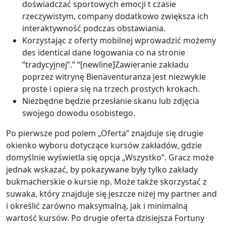
doświadczać sportowych emocji t czasie
rzeczywistym, company dodatkowo zwiększa ich
interaktywność podczas obstawiania.
Korzystając z oferty mobilnej wprowadzić możemy
des identical dane logowania co na stronie
“tradycyjnej”.” “[newline]Zawieranie zakładu
poprzez witrynę Bienaventuranza jest niezwykle
proste i opiera się na trzech prostych krokach.
Niezbędne będzie przesłanie skanu lub zdjęcia
swojego dowodu osobistego.
Po pierwsze pod polem „Oferta” znajduje się drugie
okienko wyboru dotyczące kursów zakładów, gdzie
domyślnie wyświetla się opcja „Wszystko”. Gracz może
jednak wskazać, by pokazywane były tylko zakłady
bukmacherskie o kursie np. Może także skorzystać z
suwaka, który znajduje się jeszcze niżej my partner and
i określić zarówno maksymalną, jak i minimalną
wartość kursów. Po drugie oferta dzisiejsza Fortuny