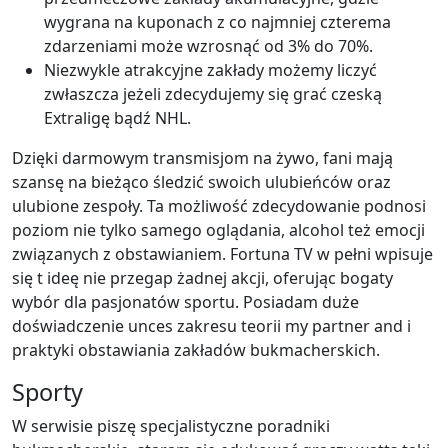
wygrana na kuponach z co najmniej czterema
zdarzeniami może wzrosnąć od 3% do 70%.
Niezwykle atrakcyjne zakłady możemy liczyć
zwłaszcza jeżeli zdecydujemy się grać czeską
Extraligę bądź NHL.
Dzięki darmowym transmisjom na żywo, fani mają
szansę na bieżąco śledzić swoich ulubieńców oraz
ulubione zespoły. Ta możliwość zdecydowanie podnosi
poziom nie tylko samego oglądania, alcohol też emocji
związanych z obstawianiem. Fortuna TV w pełni wpisuje
się t ideę nie przegap żadnej akcji, oferując bogaty
wybór dla pasjonatów sportu. Posiadam duże
doświadczenie unces zakresu teorii my partner and i
praktyki obstawiania zakładów bukmacherskich.
Sporty
W serwisie piszę specjalistyczne poradniki