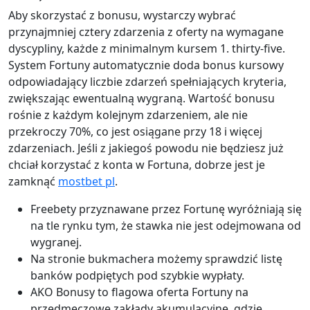
Aby skorzystać z bonusu, wystarczy wybrać
przynajmniej cztery zdarzenia z oferty na wymagane
dyscypliny, każde z minimalnym kursem 1. thirty-five.
System Fortuny automatycznie doda bonus kursowy
odpowiadający liczbie zdarzeń spełniających kryteria,
zwiększając ewentualną wygraną. Wartość bonusu
rośnie z każdym kolejnym zdarzeniem, ale nie
przekroczy 70%, co jest osiągane przy 18 i więcej
zdarzeniach. Jeśli z jakiegoś powodu nie będziesz już
chciał korzystać z konta w Fortuna, dobrze jest je
zamknąć
mostbet pl
.
Freebety przyznawane przez Fortunę wyróżniają się
na tle rynku tym, że stawka nie jest odejmowana od
wygranej.
Na stronie bukmachera możemy sprawdzić listę
banków podpiętych pod szybkie wypłaty.
AKO Bonusy to flagowa oferta Fortuny na
przedmeczowe zakłady akumulacyjne, gdzie