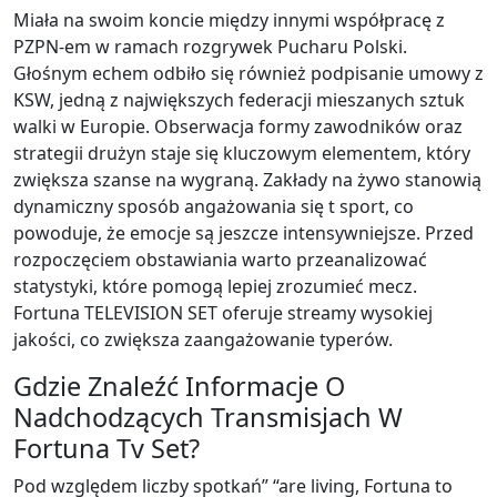
Miała na swoim koncie między innymi współpracę z
PZPN-em w ramach rozgrywek Pucharu Polski.
Głośnym echem odbiło się również podpisanie umowy z
KSW, jedną z największych federacji mieszanych sztuk
walki w Europie. Obserwacja formy zawodników oraz
strategii drużyn staje się kluczowym elementem, który
zwiększa szanse na wygraną. Zakłady na żywo stanowią
dynamiczny sposób angażowania się t sport, co
powoduje, że emocje są jeszcze intensywniejsze. Przed
rozpoczęciem obstawiania warto przeanalizować
statystyki, które pomogą lepiej zrozumieć mecz.
Fortuna TELEVISION SET oferuje streamy wysokiej
jakości, co zwiększa zaangażowanie typerów.
Gdzie Znaleźć Informacje O
Nadchodzących Transmisjach W
Fortuna Tv Set?
Pod względem liczby spotkań” “are living, Fortuna to