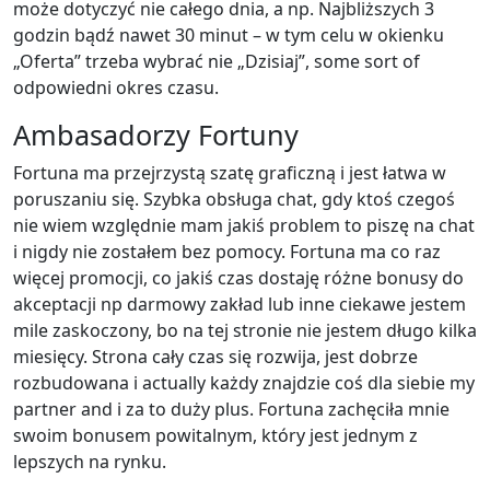
może dotyczyć nie całego dnia, a np. Najbliższych 3
godzin bądź nawet 30 minut – w tym celu w okienku
„Oferta” trzeba wybrać nie „Dzisiaj”, some sort of
odpowiedni okres czasu.
Ambasadorzy Fortuny
Fortuna ma przejrzystą szatę graficzną i jest łatwa w
poruszaniu się. Szybka obsługa chat, gdy ktoś czegoś
nie wiem względnie mam jakiś problem to piszę na chat
i nigdy nie zostałem bez pomocy. Fortuna ma co raz
więcej promocji, co jakiś czas dostaję różne bonusy do
akceptacji np darmowy zakład lub inne ciekawe jestem
mile zaskoczony, bo na tej stronie nie jestem długo kilka
miesięcy. Strona cały czas się rozwija, jest dobrze
rozbudowana i actually każdy znajdzie coś dla siebie my
partner and i za to duży plus. Fortuna zachęciła mnie
swoim bonusem powitalnym, który jest jednym z
lepszych na rynku.