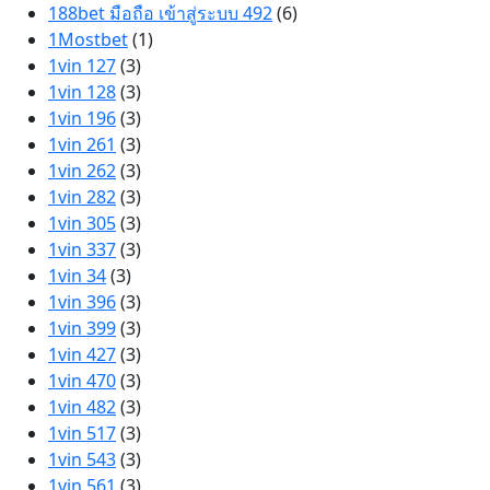
188bet มือถือ เข้าสู่ระบบ 492
(6)
1Mostbet
(1)
1vin 127
(3)
1vin 128
(3)
1vin 196
(3)
1vin 261
(3)
1vin 262
(3)
1vin 282
(3)
1vin 305
(3)
1vin 337
(3)
1vin 34
(3)
1vin 396
(3)
1vin 399
(3)
1vin 427
(3)
1vin 470
(3)
1vin 482
(3)
1vin 517
(3)
1vin 543
(3)
1vin 561
(3)