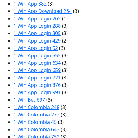
1 Win App 382
(3)
1 Win App Download 264
(3)
1 Win App Login 265
(1)
1 Win App Login 288
(3)
1 Win App Login 305
(3)
1 Win App Login 429
(2)
1 Win App Login 52
(3)
1 Win App Login 555
(3)
1 Win App Login 634
(3)
1 Win App Login 659
(3)
1 Win App Login 721
(3)
1 Win App Login 876
(3)
1 Win App Login 991
(3)
1 Win Bet 697
(3)
1 Win Colombia 248
(3)
1 Win Colombia 272
(3)
1 Win Colombia 45
(3)
1 Win Colombia 643
(3)
1 Win Colombia 752
(3)