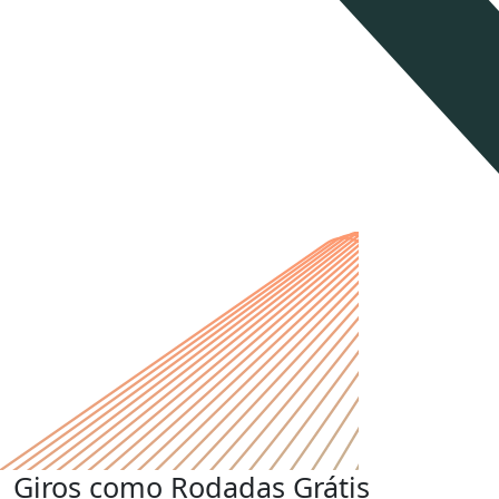
Giros como Rodadas Grátis