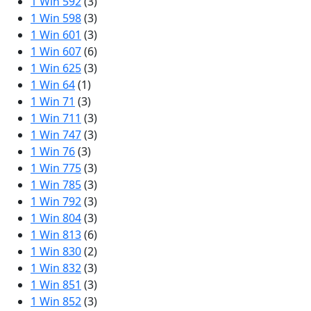
1 Win 592
(3)
1 Win 598
(3)
1 Win 601
(3)
1 Win 607
(6)
1 Win 625
(3)
1 Win 64
(1)
1 Win 71
(3)
1 Win 711
(3)
1 Win 747
(3)
1 Win 76
(3)
1 Win 775
(3)
1 Win 785
(3)
1 Win 792
(3)
1 Win 804
(3)
1 Win 813
(6)
1 Win 830
(2)
1 Win 832
(3)
1 Win 851
(3)
1 Win 852
(3)