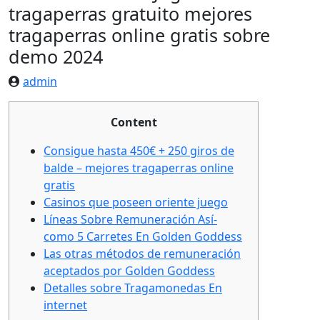
tragaperras gratuito mejores
tragaperras online gratis sobre
demo 2024
admin
Content
Consigue hasta 450€ + 250 giros de
balde – mejores tragaperras online
gratis
Casinos que poseen oriente juego
Líneas Sobre Remuneración Así­
como 5 Carretes En Golden Goddess
Las otras métodos de remuneración
aceptados por Golden Goddess
Detalles sobre Tragamonedas En
internet