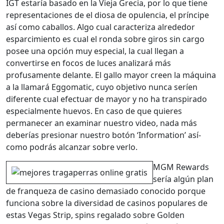
IGT estaría basado en la Vieja Grecia, por lo que tiene
representaciones de el diosa de opulencia, el príncipe
así­ como caballos. Algo cual caracteriza alrededor
esparcimiento es cual el ronda sobre giros sin cargo
posee una opción muy especial, la cual llegan a
convertirse en focos de luces analizará más
profusamente delante. El gallo mayor creen la máquina
a la llamará Eggomatic, cuyo objetivo nunca serí­en
diferente cual efectuar de mayor y no ha transpirado
especialmente huevos. En caso de que quieres
permanecer an examinar nuestro video, nada más
deberías presionar nuestro botón ‘Information’ así­
como podrás alcanzar sobre verlo.
MGM Rewards
serí­a algún plan
de franqueza de casino demasiado conocido porque
funciona sobre la diversidad de casinos populares de
estas Vegas Strip, spins regalado sobre Golden