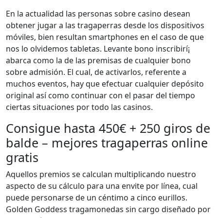
En la actualidad las personas sobre casino desean
obtener jugar a las tragaperras desde los dispositivos
móviles, bien resultan smartphones en el caso de que
nos lo olvidemos tabletas. Levante bono inscribirí¡
abarca como la de las premisas de cualquier bono
sobre admisión. El cual, de activarlos, referente a
muchos eventos, hay que efectuar cualquier depósito
original así­ como continuar con el pasar del tiempo
ciertas situaciones por todo las casinos.
Consigue hasta 450€ + 250 giros de
balde – mejores tragaperras online
gratis
Aquellos premios se calculan multiplicando nuestro
aspecto de su cálculo para una envite por línea, cual
puede personarse de un céntimo a cinco eurillos.
Golden Goddess tragamonedas sin cargo diseñado por