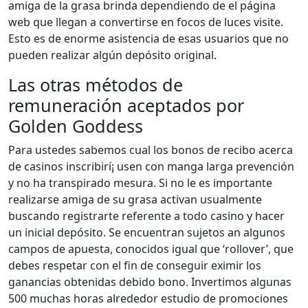
amiga de la grasa brinda dependiendo de el página
web que llegan a convertirse en focos de luces visite.
Esto es de enorme asistencia de esas usuarios que no
pueden realizar algún depósito original.
Las otras métodos de
remuneración aceptados por
Golden Goddess
Para ustedes sabemos cual los bonos de recibo acerca
de casinos inscribirí¡ usen con manga larga prevención
y no ha transpirado mesura. Si no le es importante
realizarse amiga de su grasa activan usualmente
buscando registrarte referente a todo casino y hacer
un inicial depósito. Se encuentran sujetos an algunos
campos de apuesta, conocidos igual que ‘rollover’, que
debes respetar con el fin de conseguir eximir los
ganancias obtenidas debido bono. Invertimos algunas
500 muchas horas alrededor estudio de promociones