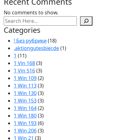
Recent Comments
No comments to show.
Search
Categories
! Без рубрики
(18)
.aktiongutesbier.de
(1)
1
(11)
1 Vin 168
(3)
1 Vin 516
(3)
1 Win 109
(2)
1 Win 113
(3)
1 Win 130
(3)
1 Win 153
(3)
1 Win 164
(2)
1 Win 180
(3)
1 Win 193
(6)
1 Win 206
(3)
1 Win 21
(3)