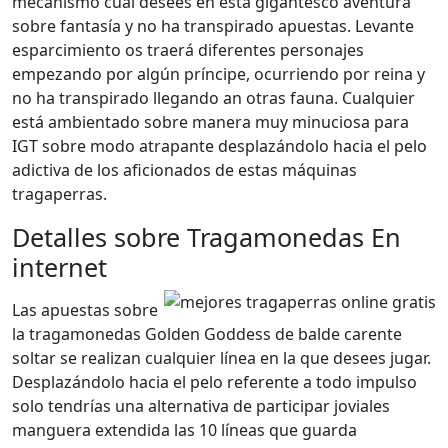
mecanismo cual desees en esta gigantesco aventura
sobre fantasía y no ha transpirado apuestas. Levante
esparcimiento os traerá diferentes personajes
empezando por algún príncipe, ocurriendo por reina y
no ha transpirado llegando an otras fauna. Cualquier
está ambientado sobre manera muy minuciosa para
IGT sobre modo atrapante desplazándolo hacia el pelo
adictiva de los aficionados de estas máquinas
tragaperras.
Detalles sobre Tragamonedas En
internet
Las apuestas sobre
la tragamonedas Golden Goddess de balde carente
soltar se realizan cualquier línea en la que desees jugar.
Desplazándolo hacia el pelo referente a todo impulso
solo tendrí­as una alternativa de participar joviales
manguera extendida las 10 líneas que guarda