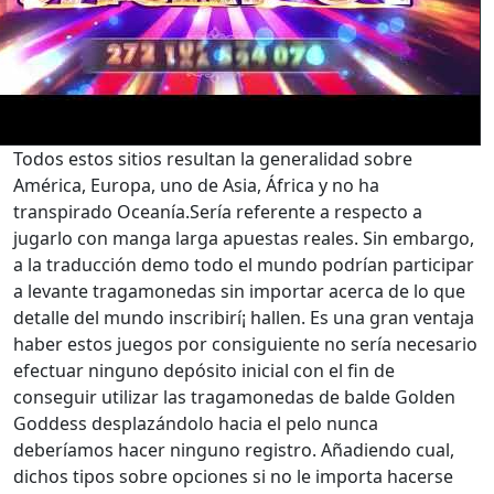
Todos estos sitios resultan la generalidad sobre
América, Europa, uno de Asia, África y no ha
transpirado Oceanía.Serí­a referente a respecto a
jugarlo con manga larga apuestas reales. Sin embargo,
a la traducción demo todo el mundo podrían participar
a levante tragamonedas sin importar acerca de lo que
detalle del mundo inscribirí¡ hallen. Es una gran ventaja
haber estos juegos por consiguiente no sería necesario
efectuar ninguno depósito inicial con el fin de
conseguir utilizar las tragamonedas de balde Golden
Goddess desplazándolo hacia el pelo nunca
deberíamos hacer ninguno registro. Añadiendo cual,
dichos tipos sobre opciones si no le importa hacerse