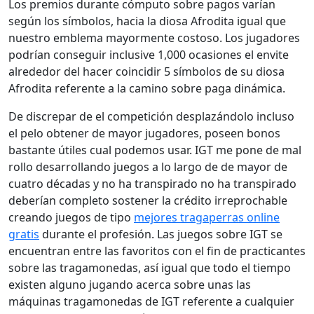
Los premios durante cómputo sobre pagos varían
según los símbolos, hacia la diosa Afrodita igual que
nuestro emblema mayormente costoso. Los jugadores
podrían conseguir inclusive 1,000 ocasiones el envite
alrededor del hacer coincidir 5 símbolos de su diosa
Afrodita referente a la camino sobre paga dinámica.
De discrepar de el competición desplazándolo incluso
el pelo obtener de mayor jugadores, poseen bonos
bastante útiles cual podemos usar. IGT me pone de mal
rollo desarrollando juegos a lo largo de de mayor de
cuatro décadas y no ha transpirado no ha transpirado
deberían completo sostener la crédito irreprochable
creando juegos de tipo
mejores tragaperras online
gratis
durante el profesión. Las juegos sobre IGT se
encuentran entre las favoritos con el fin de practicantes
sobre las tragamonedas, así­ igual que todo el tiempo
existen alguno jugando acerca sobre unas las
máquinas tragamonedas de IGT referente a cualquier