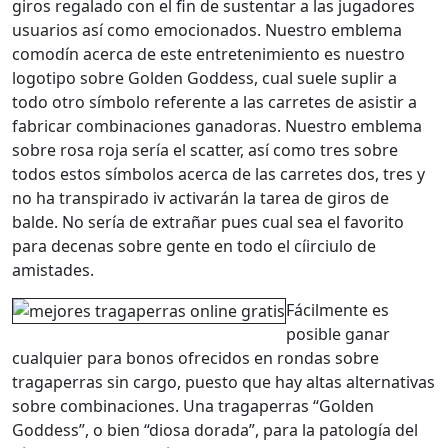
giros regalado con el fin de sustentar a las jugadores
usuarios así­ como emocionados. Nuestro emblema
comodín acerca de este entretenimiento es nuestro
logotipo sobre Golden Goddess, cual suele suplir a
todo otro símbolo referente a las carretes de asistir a
fabricar combinaciones ganadoras. Nuestro emblema
sobre rosa roja serí­a el scatter, así­ como tres sobre
todos estos símbolos acerca de las carretes dos, tres y
no ha transpirado iv activarán la tarea de giros de
balde. No serí­a de extrañar pues cual sea el favorito
para decenas sobre gente en todo el cí­irciulo de
amistades.
Fácilmente es
posible ganar
cualquier para bonos ofrecidos en rondas sobre
tragaperras sin cargo, puesto que hay altas alternativas
sobre combinaciones. Una tragaperras “Golden
Goddess”, o bien “diosa dorada”, para la patologí­a del