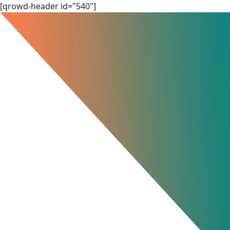
Skip
[qrowd-header id="540"]
to
content