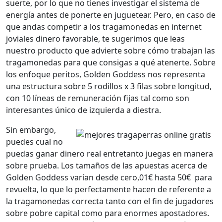
suerte, por lo que no tienes investigar el sistema de
energía antes de ponerte en juguetear. Pero, en caso de
que andas competir a los tragamonedas en internet
joviales dinero favorable, te sugerimos que leas
nuestro producto que advierte sobre cómo trabajan las
tragamonedas para que consigas a qué atenerte. Sobre
los enfoque peritos, Golden Goddess nos representa
una estructura sobre 5 rodillos x 3 filas sobre longitud,
con 10 líneas de remuneración fijas tal como son
interesantes único de izquierda a diestra.
Sin embargo,
puedes cual no
puedas ganar dinero real entretanto juegas en manera
sobre prueba. Los tamaños de las apuestas acerca de
Golden Goddess varían desde cero,01€ hasta 50€ para
revuelta, lo que lo perfectamente hacen de referente a
la tragamonedas correcta tanto con el fin de jugadores
sobre pobre capital como para enormes apostadores.