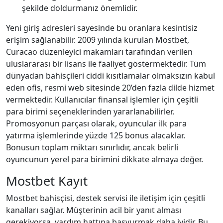
şekilde doldurmanız önemlidir.
Yeni giriş adresleri sayesinde bu oranlara kesintisiz
erişim sağlanabilir. 2009 yılında kurulan Mostbet,
Curacao düzenleyici makamları tarafından verilen
uluslararası bir lisans ile faaliyet göstermektedir. Tüm
dünyadan bahisçileri ciddi kısıtlamalar olmaksızın kabul
eden ofis, resmi web sitesinde 20’den fazla dilde hizmet
vermektedir. Kullanıcılar finansal işlemler için çeşitli
para birimi seçeneklerinden yararlanabilirler.
Promosyonun parçası olarak, oyuncular ilk para
yatırma işlemlerinde yüzde 125 bonus alacaklar.
Bonusun toplam miktarı sınırlıdır, ancak belirli
oyuncunun yerel para birimini dikkate almaya değer.
Mostbet Kayıt
Mostbet bahisçisi, destek servisi ile iletişim için çeşitli
kanalları sağlar. Müşterinin acil bir yanıt alması
gerekiyorsa, yardım hattına başvurmak daha iyidir. Bu