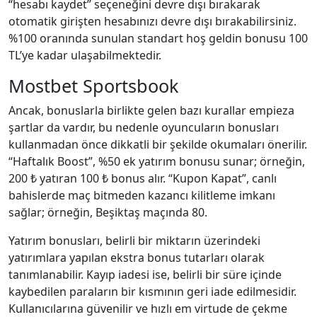
“hesabı kaydet” seçeneğini devre dışı bırakarak
otomatik girişten hesabınızı devre dışı bırakabilirsiniz.
%100 oranında sunulan standart hoş geldin bonusu 100
TL’ye kadar ulaşabilmektedir.
Mostbet Sportsbook
Ancak, bonuslarla birlikte gelen bazı kurallar empieza
şartlar da vardır, bu nedenle oyuncuların bonusları
kullanmadan önce dikkatli bir şekilde okumaları önerilir.
“Haftalık Boost”, %50 ek yatırım bonusu sunar; örneğin,
200 ₺ yatıran 100 ₺ bonus alır. “Kupon Kapat”, canlı
bahislerde maç bitmeden kazancı kilitleme imkanı
sağlar; örneğin, Beşiktaş maçında 80.
Yatırım bonusları, belirli bir miktarın üzerindeki
yatırımlara yapılan ekstra bonus tutarları olarak
tanımlanabilir. Kayıp iadesi ise, belirli bir süre içinde
kaybedilen paraların bir kısmının geri iade edilmesidir.
Kullanıcılarına güvenilir ve hızlı em virtude de çekme