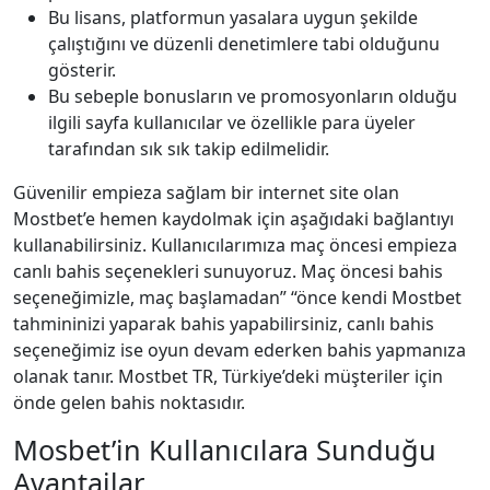
Bu lisans, platformun yasalara uygun şekilde
çalıştığını ve düzenli denetimlere tabi olduğunu
gösterir.
Bu sebeple bonusların ve promosyonların olduğu
ilgili sayfa kullanıcılar ve özellikle para üyeler
tarafından sık sık takip edilmelidir.
Güvenilir empieza sağlam bir internet site olan
Mostbet’e hemen kaydolmak için aşağıdaki bağlantıyı
kullanabilirsiniz. Kullanıcılarımıza maç öncesi empieza
canlı bahis seçenekleri sunuyoruz. Maç öncesi bahis
seçeneğimizle, maç başlamadan” “önce kendi Mostbet
tahmininizi yaparak bahis yapabilirsiniz, canlı bahis
seçeneğimiz ise oyun devam ederken bahis yapmanıza
olanak tanır. Mostbet TR, Türkiye’deki müşteriler için
önde gelen bahis noktasıdır.
Mosbet’in Kullanıcılara Sunduğu
Avantajlar