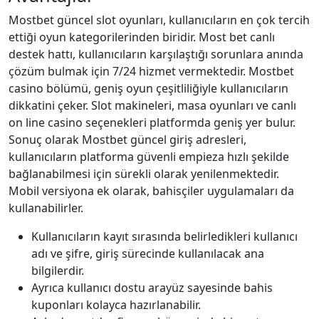
Mostbet güncel slot oyunları, kullanıcıların en çok tercih
ettiği oyun kategorilerinden biridir. Most bet canlı
destek hattı, kullanıcıların karşılaştığı sorunlara anında
çözüm bulmak için 7/24 hizmet vermektedir. Mostbet
casino bölümü, geniş oyun çeşitliliğiyle kullanıcıların
dikkatini çeker. Slot makineleri, masa oyunları ve canlı
on line casino seçenekleri platformda geniş yer bulur.
Sonuç olarak Mostbet güncel giriş adresleri,
kullanıcıların platforma güvenli empieza hızlı şekilde
bağlanabilmesi için sürekli olarak yenilenmektedir.
Mobil versiyona ek olarak, bahisçiler uygulamaları da
kullanabilirler.
Kullanıcıların kayıt sırasında belirledikleri kullanıcı
adı ve şifre, giriş sürecinde kullanılacak ana
bilgilerdir.
Ayrıca kullanıcı dostu arayüz sayesinde bahis
kuponları kolayca hazırlanabilir.