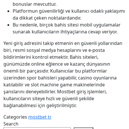
bonuslar mevcuttur.
Platformun güvenilirliği ve kullanıcı odaklı yaklaşımı
da dikkat çeken noktalardandır.
Bu nedenle, birçok bahis sitesi mobil uygulamalar
sunarak kullanıcıların ihtiyaçlarına cevap veriyor.
Yeni giriş adresini takip etmenin en güvenli yollarından
biri, resmi sosyal medya hesaplarını ve e-posta
bildirimlerini kontrol etmektir. Bahis siteleri,
günümüzde online eğlence ve kazanç dünyasının
önemli bir parçasıdır. Kullanıcılar bu platformlar
üzerinden spor bahisleri yapabilir, casino oyunlarına
katılabilir ve slot machine game makinelerinde
şanslarını deneyebilirler. Mostbet giriş işlemleri,
kullanıcıların siteye hızlı ve güvenli şekilde
bağlanabilmesi için geliştirilmiştir.
Categories
mostbet tr
Search