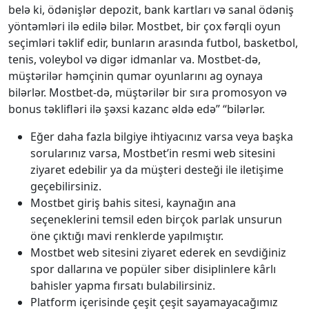
belə ki, ödənişlər depozit, bank kartları və sanal ödəniş
yöntəmləri ilə edilə bilər. Mostbet, bir çox fərqli oyun
seçimləri təklif edir, bunların arasında futbol, basketbol,
tenis, voleybol və digər idmanlar va. Mostbet-də,
müştərilər həmçinin qumar oyunlarını ag oynaya
bilərlər. Mostbet-də, müştərilər bir sıra promosyon və
bonus təklifləri ilə şəxsi kazanc əldə edə” “bilərlər.
Eğer daha fazla bilgiye ihtiyacınız varsa veya başka
sorularınız varsa, Mostbet’in resmi web sitesini
ziyaret edebilir ya da müşteri desteği ile iletişime
geçebilirsiniz.
Mostbet giriş bahis sitesi, kaynağın ana
seçeneklerini temsil eden birçok parlak unsurun
öne çıktığı mavi renklerde yapılmıştır.
Mostbet web sitesini ziyaret ederek en sevdiğiniz
spor dallarına ve popüler siber disiplinlere kârlı
bahisler yapma fırsatı bulabilirsiniz.
Platform içerisinde çeşit çeşit sayamayacağımız