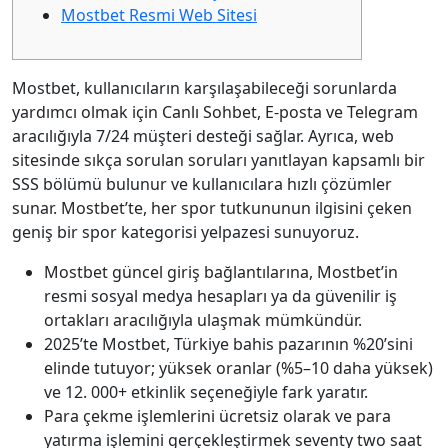
Mostbet Resmi Web Sitesi
Mostbet, kullanıcıların karşılaşabileceği sorunlarda
yardımcı olmak için Canlı Sohbet, E-posta ve Telegram
aracılığıyla 7/24 müşteri desteği sağlar. Ayrıca, web
sitesinde sıkça sorulan soruları yanıtlayan kapsamlı bir
SSS bölümü bulunur ve kullanıcılara hızlı çözümler
sunar. Mostbet’te, her spor tutkununun ilgisini çeken
geniş bir spor kategorisi yelpazesi sunuyoruz.
Mostbet güncel giriş bağlantılarına, Mostbet’in
resmi sosyal medya hesapları ya da güvenilir iş
ortakları aracılığıyla ulaşmak mümkündür.
2025’te Mostbet, Türkiye bahis pazarının %20’sini
elinde tutuyor; yüksek oranlar (%5–10 daha yüksek)
ve 12. 000+ etkinlik seçeneğiyle fark yaratır.
Para çekme işlemlerini ücretsiz olarak ve para
yatırma işlemini gerçekleştirmek seventy two saat