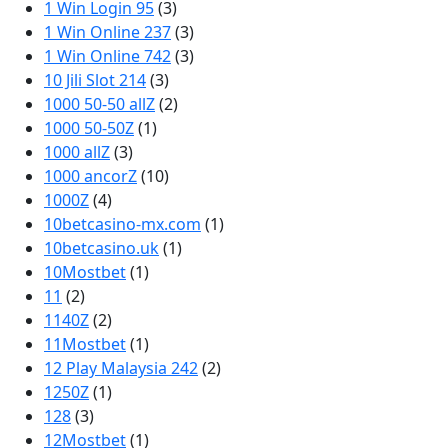
1 Win Login 95
(3)
1 Win Online 237
(3)
1 Win Online 742
(3)
10 Jili Slot 214
(3)
1000 50-50 allZ
(2)
1000 50-50Z
(1)
1000 allZ
(3)
1000 ancorZ
(10)
1000Z
(4)
10betcasino-mx.com
(1)
10betcasino.uk
(1)
10Mostbet
(1)
11
(2)
1140Z
(2)
11Mostbet
(1)
12 Play Malaysia 242
(2)
1250Z
(1)
128
(3)
12Mostbet
(1)