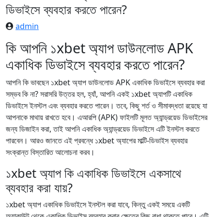
ডিভাইসে ব্যবহার করতে পারেন?
admin
কি আপনি ১xbet অ্যাপ ডাউনলোড APK
একাধিক ডিভাইসে ব্যবহার করতে পারেন?
আপনি কি ভাবছেন ১xbet অ্যাপ ডাউনলোড APK একাধিক ডিভাইসে ব্যবহার করা
সম্ভব কি না? সরাসরি উত্তর হল, হ্যাঁ, আপনি একই ১xbet অ্যাপটি একাধিক
ডিভাইসে ইনস্টল এবং ব্যবহার করতে পারেন। তবে, কিছু শর্ত ও সীমাবদ্ধতা রয়েছে যা
আপনাকে মাথায় রাখতে হবে। এআরপি (APK) ফাইলটি মূলত অ্যান্ড্রয়েড ডিভাইসের
জন্য ডিজাইন করা, তাই আপনি একাধিক অ্যান্ড্রয়েড ডিভাইসে এটি ইনস্টল করতে
পারবেন। আরও জানতে এই প্রবন্ধে ১xbet অ্যাপের মাল্টি-ডিভাইস ব্যবহার
সংক্রান্ত বিস্তারিত আলোচনা করব।
১xbet অ্যাপ কি একাধিক ডিভাইসে একসাথে
ব্যবহার করা যায়?
১xbet অ্যাপ একাধিক ডিভাইসে ইনস্টল করা যাবে, কিন্তু একই সময়ে একটি
অ্যাকাউন্ট থেকে একাধিক ডিভাইস ব্যবহার করার ক্ষেত্রে কিছু বাধা থাকতে পারে। এটি