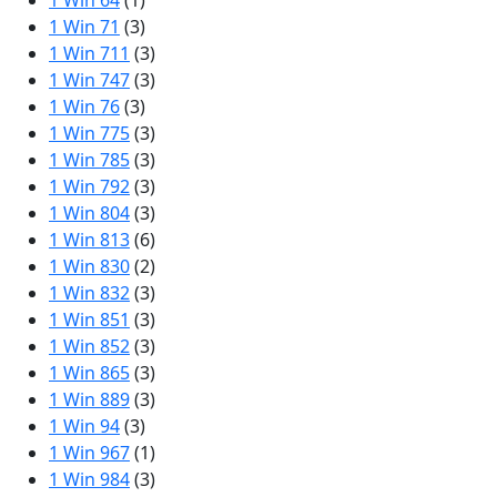
1 Win 64
(1)
1 Win 71
(3)
1 Win 711
(3)
1 Win 747
(3)
1 Win 76
(3)
1 Win 775
(3)
1 Win 785
(3)
1 Win 792
(3)
1 Win 804
(3)
1 Win 813
(6)
1 Win 830
(2)
1 Win 832
(3)
1 Win 851
(3)
1 Win 852
(3)
1 Win 865
(3)
1 Win 889
(3)
1 Win 94
(3)
1 Win 967
(1)
1 Win 984
(3)