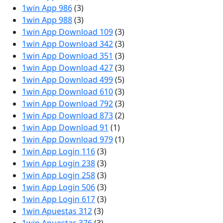
1win App 986
(3)
1win App 988
(3)
1win App Download 109
(3)
1win App Download 342
(3)
1win App Download 351
(3)
1win App Download 427
(3)
1win App Download 499
(5)
1win App Download 610
(3)
1win App Download 792
(3)
1win App Download 873
(2)
1win App Download 91
(1)
1win App Download 979
(1)
1win App Login 116
(3)
1win App Login 238
(3)
1win App Login 258
(3)
1win App Login 506
(3)
1win App Login 617
(3)
1win Apuestas 312
(3)