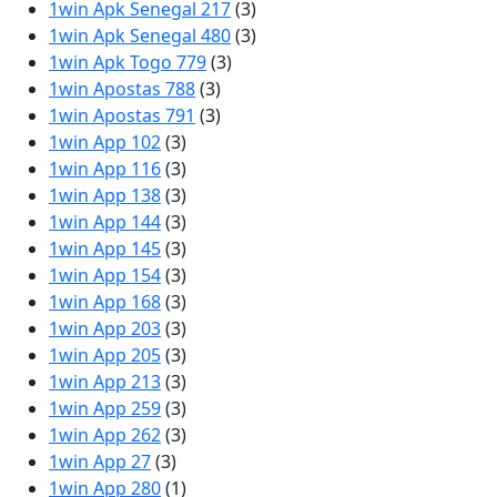
1win Apk Senegal 217
(3)
1win Apk Senegal 480
(3)
1win Apk Togo 779
(3)
1win Apostas 788
(3)
1win Apostas 791
(3)
1win App 102
(3)
1win App 116
(3)
1win App 138
(3)
1win App 144
(3)
1win App 145
(3)
1win App 154
(3)
1win App 168
(3)
1win App 203
(3)
1win App 205
(3)
1win App 213
(3)
1win App 259
(3)
1win App 262
(3)
1win App 27
(3)
1win App 280
(1)