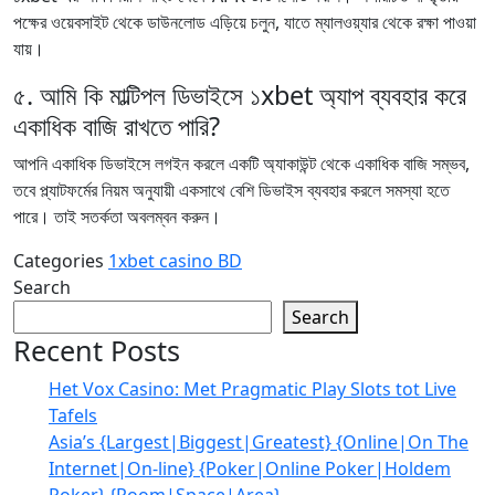
পক্ষের ওয়েবসাইট থেকে ডাউনলোড এড়িয়ে চলুন, যাতে ম্যালওয়্যার থেকে রক্ষা পাওয়া
যায়।
৫. আমি কি মাল্টিপল ডিভাইসে ১xbet অ্যাপ ব্যবহার করে
একাধিক বাজি রাখতে পারি?
আপনি একাধিক ডিভাইসে লগইন করলে একটি অ্যাকাউন্ট থেকে একাধিক বাজি সম্ভব,
তবে প্ল্যাটফর্মের নিয়ম অনুযায়ী একসাথে বেশি ডিভাইস ব্যবহার করলে সমস্যা হতে
পারে। তাই সতর্কতা অবলম্বন করুন।
Categories
1xbet casino BD
Search
Search
Recent Posts
Het Vox Casino: Met Pragmatic Play Slots tot Live
Tafels
Asia’s {Largest|Biggest|Greatest} {Online|On The
Internet|On-line} {Poker|Online Poker|Holdem