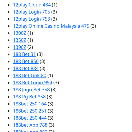
12play Cloud 484
(1)
12play Login 705
(3)
12play Login 753
(3)
12play Online Casino Malaysia 475
(3)
1300Z
(1)
1350Z
(1)
1390Z
(2)
188 Bet 31
(3)
188 Bet 850
(3)
188 Bet 884
(3)
188 Bet Link 80
(1)
188 Bet Login 954
(3)
188 Jogo Bet 358
(3)
188 Pg Bet 858
(3)
188bet 250 164
(3)
188bet 250 251
(3)
188bet 250 444
(3)
188bet App 788
(3)