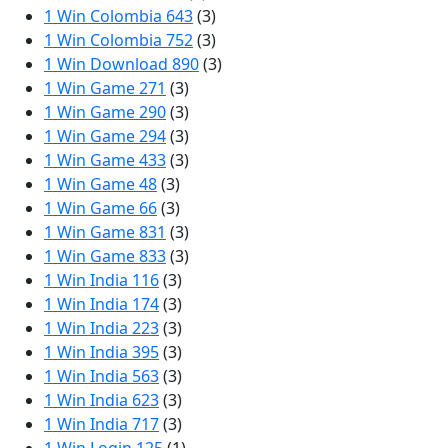
1 Win Colombia 643
(3)
1 Win Colombia 752
(3)
1 Win Download 890
(3)
1 Win Game 271
(3)
1 Win Game 290
(3)
1 Win Game 294
(3)
1 Win Game 433
(3)
1 Win Game 48
(3)
1 Win Game 66
(3)
1 Win Game 831
(3)
1 Win Game 833
(3)
1 Win India 116
(3)
1 Win India 174
(3)
1 Win India 223
(3)
1 Win India 395
(3)
1 Win India 563
(3)
1 Win India 623
(3)
1 Win India 717
(3)