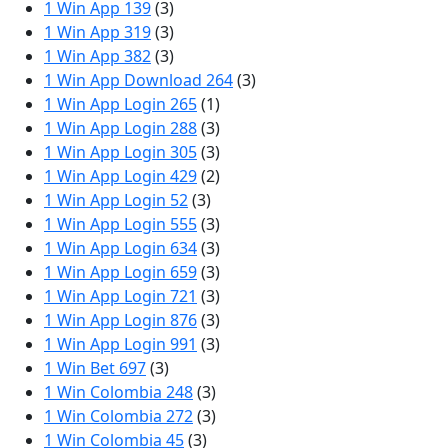
1 Win App 139
(3)
1 Win App 319
(3)
1 Win App 382
(3)
1 Win App Download 264
(3)
1 Win App Login 265
(1)
1 Win App Login 288
(3)
1 Win App Login 305
(3)
1 Win App Login 429
(2)
1 Win App Login 52
(3)
1 Win App Login 555
(3)
1 Win App Login 634
(3)
1 Win App Login 659
(3)
1 Win App Login 721
(3)
1 Win App Login 876
(3)
1 Win App Login 991
(3)
1 Win Bet 697
(3)
1 Win Colombia 248
(3)
1 Win Colombia 272
(3)
1 Win Colombia 45
(3)