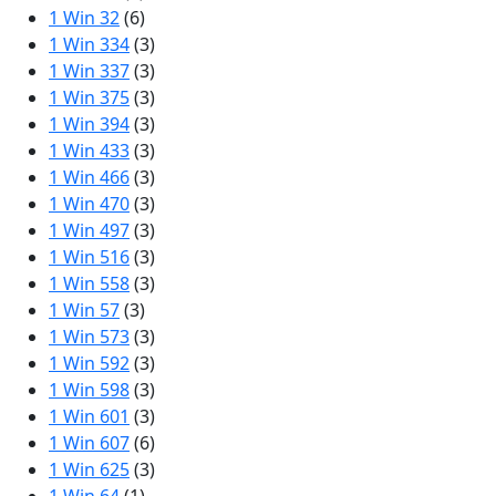
1 Win 32
(6)
1 Win 334
(3)
1 Win 337
(3)
1 Win 375
(3)
1 Win 394
(3)
1 Win 433
(3)
1 Win 466
(3)
1 Win 470
(3)
1 Win 497
(3)
1 Win 516
(3)
1 Win 558
(3)
1 Win 57
(3)
1 Win 573
(3)
1 Win 592
(3)
1 Win 598
(3)
1 Win 601
(3)
1 Win 607
(6)
1 Win 625
(3)