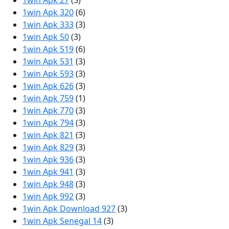
1win Apk 27
(3)
1win Apk 320
(6)
1win Apk 333
(3)
1win Apk 50
(3)
1win Apk 519
(6)
1win Apk 531
(3)
1win Apk 593
(3)
1win Apk 626
(3)
1win Apk 759
(1)
1win Apk 770
(3)
1win Apk 794
(3)
1win Apk 821
(3)
1win Apk 829
(3)
1win Apk 936
(3)
1win Apk 941
(3)
1win Apk 948
(3)
1win Apk 992
(3)
1win Apk Download 927
(3)
1win Apk Senegal 14
(3)