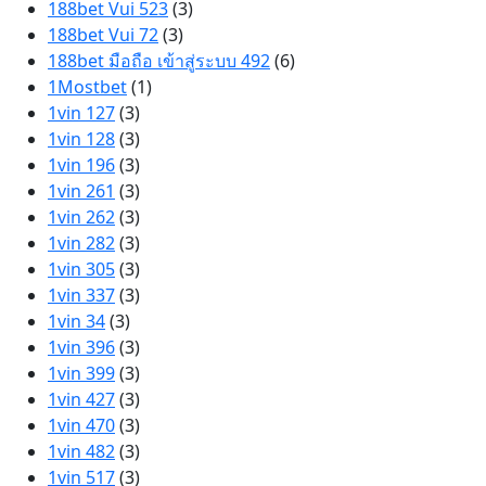
188bet Vui 523
(3)
188bet Vui 72
(3)
188bet มือถือ เข้าสู่ระบบ 492
(6)
1Mostbet
(1)
1vin 127
(3)
1vin 128
(3)
1vin 196
(3)
1vin 261
(3)
1vin 262
(3)
1vin 282
(3)
1vin 305
(3)
1vin 337
(3)
1vin 34
(3)
1vin 396
(3)
1vin 399
(3)
1vin 427
(3)
1vin 470
(3)
1vin 482
(3)
1vin 517
(3)