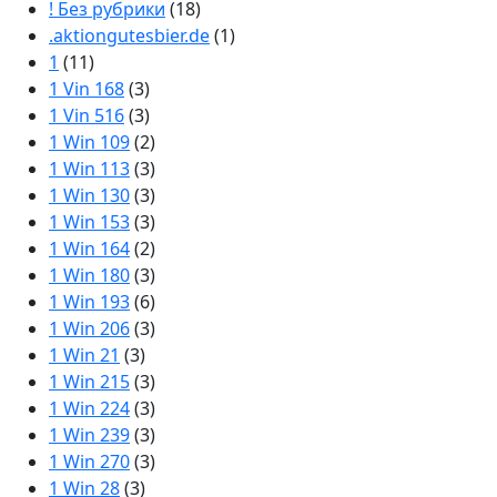
! Без рубрики
(18)
.aktiongutesbier.de
(1)
1
(11)
1 Vin 168
(3)
1 Vin 516
(3)
1 Win 109
(2)
1 Win 113
(3)
1 Win 130
(3)
1 Win 153
(3)
1 Win 164
(2)
1 Win 180
(3)
1 Win 193
(6)
1 Win 206
(3)
1 Win 21
(3)
1 Win 215
(3)
1 Win 224
(3)
1 Win 239
(3)
1 Win 270
(3)
1 Win 28
(3)