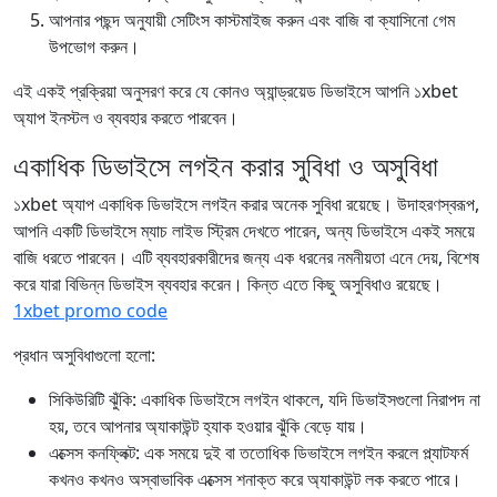
আপনার পছন্দ অনুযায়ী সেটিংস কাস্টমাইজ করুন এবং বাজি বা ক্যাসিনো গেম
উপভোগ করুন।
এই একই প্রক্রিয়া অনুসরণ করে যে কোনও অ্যান্ড্রয়েড ডিভাইসে আপনি ১xbet
অ্যাপ ইনস্টল ও ব্যবহার করতে পারবেন।
একাধিক ডিভাইসে লগইন করার সুবিধা ও অসুবিধা
১xbet অ্যাপ একাধিক ডিভাইসে লগইন করার অনেক সুবিধা রয়েছে। উদাহরণস্বরূপ,
আপনি একটি ডিভাইসে ম্যাচ লাইভ স্ট্রিম দেখতে পারেন, অন্য ডিভাইসে একই সময়ে
বাজি ধরতে পারবেন। এটি ব্যবহারকারীদের জন্য এক ধরনের নমনীয়তা এনে দেয়, বিশেষ
করে যারা বিভিন্ন ডিভাইস ব্যবহার করেন। কিন্ত এতে কিছু অসুবিধাও রয়েছে।
1xbet promo code
প্রধান অসুবিধাগুলো হলো:
সিকিউরিটি ঝুঁকি: একাধিক ডিভাইসে লগইন থাকলে, যদি ডিভাইসগুলো নিরাপদ না
হয়, তবে আপনার অ্যাকাউন্ট হ্যাক হওয়ার ঝুঁকি বেড়ে যায়।
এক্সেস কনফ্লিক্ট: এক সময়ে দুই বা ততোধিক ডিভাইসে লগইন করলে প্ল্যাটফর্ম
কখনও কখনও অস্বাভাবিক এক্সেস শনাক্ত করে অ্যাকাউন্ট লক করতে পারে।