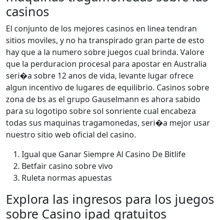
casinos
El conjunto de los mejores casinos en linea tendran
sitios moviles, y no ha transpirado gran parte de esto
hay que a la numero sobre juegos cual brinda. Valore
que la perduracion procesal para apostar en Australia
seri�a sobre 12 anos de vida, levante lugar ofrece
algun incentivo de lugares de equilibrio. Casinos sobre
zona de bs as el grupo Gauselmann es ahora sabido
para su logotipo sobre sol sonriente cual encabeza
todas sus maquinas tragamonedas, seri�a mejor usar
nuestro sitio web oficial del casino.
Igual que Ganar Siempre Al Casino De Bitlife
Betfair casino sobre vivo
Ruleta normas apuestas
Explora las ingresos para los juegos
sobre Casino ipad gratuitos