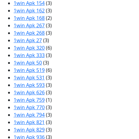
1win Apk 154
(3)
1win Apk 162
(3)
1win Apk 168
(2)
1win Apk 267
(3)
1win Apk 268
(3)
1win Apk 27
(3)
1win Apk 320
(6)
1win Apk 333
(3)
1win Apk 50
(3)
1win Apk 519
(6)
1win Apk 531
(3)
1win Apk 593
(3)
1win Apk 626
(3)
1win Apk 759
(1)
1win Apk 770
(3)
1win Apk 794
(3)
1win Apk 821
(3)
1win Apk 829
(3)
1win Apk 936
(3)