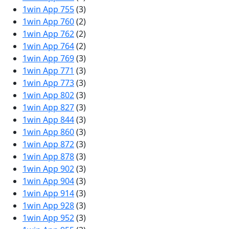
1win App 755
(3)
1win App 760
(2)
1win App 762
(2)
1win App 764
(2)
1win App 769
(3)
1win App 771
(3)
1win App 773
(3)
1win App 802
(3)
1win App 827
(3)
1win App 844
(3)
1win App 860
(3)
1win App 872
(3)
1win App 878
(3)
1win App 902
(3)
1win App 904
(3)
1win App 914
(3)
1win App 928
(3)
1win App 952
(3)