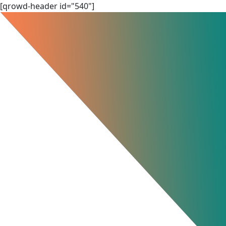
Skip
[qrowd-header id="540"]
to
content