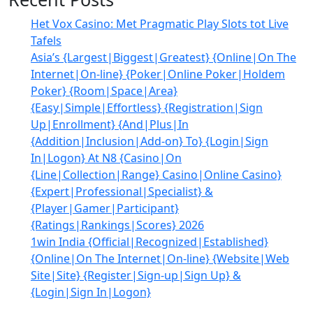
Het Vox Casino: Met Pragmatic Play Slots tot Live
Tafels
Asia’s {Largest|Biggest|Greatest} {Online|On The
Internet|On-line} {Poker|Online Poker|Holdem
Poker} {Room|Space|Area}
{Easy|Simple|Effortless} {Registration|Sign
Up|Enrollment} {And|Plus|In
{Addition|Inclusion|Add-on} To} {Login|Sign
In|Logon} At N8 {Casino|On
{Line|Collection|Range} Casino|Online Casino}
{Expert|Professional|Specialist} &
{Player|Gamer|Participant}
{Ratings|Rankings|Scores} 2026
1win India {Official|Recognized|Established}
{Online|On The Internet|On-line} {Website|Web
Site|Site} {Register|Sign-up|Sign Up} &
{Login|Sign In|Logon}