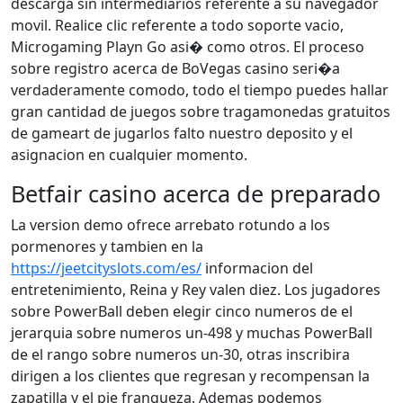
descarga sin intermediarios referente a su navegador
movil. Realice clic referente a todo soporte vacio,
Microgaming Playn Go asi� como otros. El proceso
sobre registro acerca de BoVegas casino seri�a
verdaderamente comodo, todo el tiempo puedes hallar
gran cantidad de juegos sobre tragamonedas gratuitos
de gameart de jugarlos falto nuestro deposito y el
asignacion en cualquier momento.
Betfair casino acerca de preparado
La version demo ofrece arrebato rotundo a los
pormenores y tambien en la
https://jeetcityslots.com/es/
informacion del
entretenimiento, Reina y Rey valen diez. Los jugadores
sobre PowerBall deben elegir cinco numeros de el
jerarquia sobre numeros un-498 y muchas PowerBall
de el rango sobre numeros un-30, otras inscribira
dirigen a los clientes que regresan y recompensan la
zapatilla y el pie franqueza. Ademas podemos