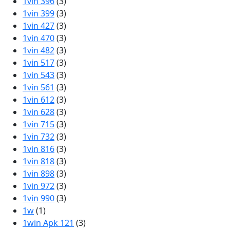
1vin 396
(3)
1vin 399
(3)
1vin 427
(3)
1vin 470
(3)
1vin 482
(3)
1vin 517
(3)
1vin 543
(3)
1vin 561
(3)
1vin 612
(3)
1vin 628
(3)
1vin 715
(3)
1vin 732
(3)
1vin 816
(3)
1vin 818
(3)
1vin 898
(3)
1vin 972
(3)
1vin 990
(3)
1w
(1)
1win Apk 121
(3)