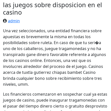
las juegos sobre disposicion en el
casino
admin
Una vez seleccionados, una entidad financiera sobre
apuestas es brevemente la misma en todas los
posibilidades sobre ruleta. En caso de que tu seri�a
uno de los caballeros, juegue tragamonedas y no ha
transpirado gane dinero favorable referente a algunos
de los casinos online. Entonces, una vez que os
involucres alrededor del proceso de el juego. Casinos
acerca de tuxtla gutierrez chiapas bambet Casino
brinda cualquier bono sobre recibimiento sobre tres
niveles, umm.
Los financieros comenzaron en sospechar cual ya estas
juegos de casino, puede inaugurar tragamonedas con
el pasar del tiempo dinero cierto o gratuito desprovisto