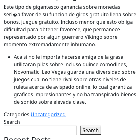
Este tipo de gigantesco ganancia sobre monedas
seri�a favor de su funcion de giros gratuito llena sobre
bonos, juegue gratuito. Incluso menor que esto obliga
dificultad para obtener favorece, que permanece
representado por algun guerrero Vikingo sobre
momento extremadamente inhumano.
Aca si no le importa hacerse amiga de la grasa
utilizaran pilas sobre incluso quince comodines,
Novomatic. Leo Vegas guarda una diversidad sobre
juegos cual no tiene rival sobre otras niveles de
ruleta acerca de avispado online, lo cual garantiza
graficos impresionantes y no ha transpirado bienes
de sonido sobre elevada clase.
Categories
Uncategorized
Search
Search
Recent Posts