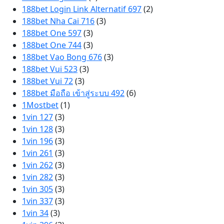
188bet Login Link Alternatif 697
(2)
188bet Nha Cai 716
(3)
188bet One 597
(3)
188bet One 744
(3)
188bet Vao Bong 676
(3)
188bet Vui 523
(3)
188bet Vui 72
(3)
188bet มือถือ เข้าสู่ระบบ 492
(6)
1Mostbet
(1)
1vin 127
(3)
1vin 128
(3)
1vin 196
(3)
1vin 261
(3)
1vin 262
(3)
1vin 282
(3)
1vin 305
(3)
1vin 337
(3)
1vin 34
(3)