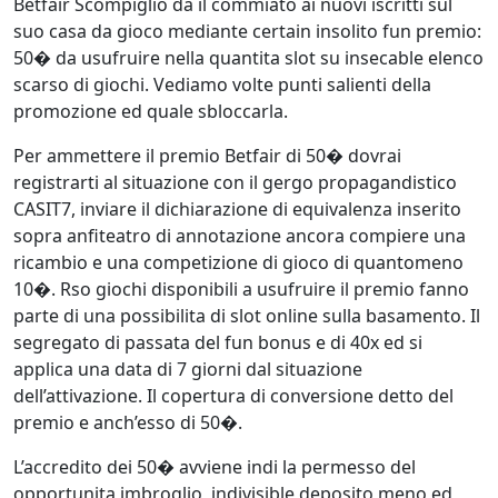
Betfair Scompiglio da il commiato ai nuovi iscritti sul
suo casa da gioco mediante certain insolito fun premio:
50� da usufruire nella quantita slot su insecable elenco
scarso di giochi. Vediamo volte punti salienti della
promozione ed quale sbloccarla.
Per ammettere il premio Betfair di 50� dovrai
registrarti al situazione con il gergo propagandistico
CASIT7, inviare il dichiarazione di equivalenza inserito
sopra anfiteatro di annotazione ancora compiere una
ricambio e una competizione di gioco di quantomeno
10�. Rso giochi disponibili a usufruire il premio fanno
parte di una possibilita di slot online sulla basamento. Il
segregato di passata del fun bonus e di 40x ed si
applica una data di 7 giorni dal situazione
dell’attivazione. Il copertura di conversione detto del
premio e anch’esso di 50�.
L’accredito dei 50� avviene indi la permesso del
opportunita imbroglio, indivisible deposito meno ed