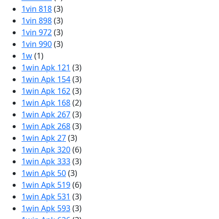
1vin 818
(3)
1vin 898
(3)
1vin 972
(3)
1vin 990
(3)
1w
(1)
1win Apk 121
(3)
1win Apk 154
(3)
1win Apk 162
(3)
1win Apk 168
(2)
1win Apk 267
(3)
1win Apk 268
(3)
1win Apk 27
(3)
1win Apk 320
(6)
1win Apk 333
(3)
1win Apk 50
(3)
1win Apk 519
(6)
1win Apk 531
(3)
1win Apk 593
(3)