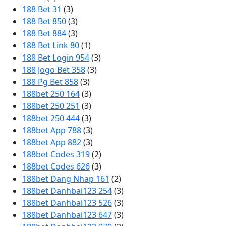
188 Bet 31
(3)
188 Bet 850
(3)
188 Bet 884
(3)
188 Bet Link 80
(1)
188 Bet Login 954
(3)
188 Jogo Bet 358
(3)
188 Pg Bet 858
(3)
188bet 250 164
(3)
188bet 250 251
(3)
188bet 250 444
(3)
188bet App 788
(3)
188bet App 882
(3)
188bet Codes 319
(2)
188bet Codes 626
(3)
188bet Dang Nhap 161
(2)
188bet Danhbai123 254
(3)
188bet Danhbai123 526
(3)
188bet Danhbai123 647
(3)