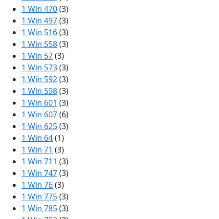
1 Win 470
(3)
1 Win 497
(3)
1 Win 516
(3)
1 Win 558
(3)
1 Win 57
(3)
1 Win 573
(3)
1 Win 592
(3)
1 Win 598
(3)
1 Win 601
(3)
1 Win 607
(6)
1 Win 625
(3)
1 Win 64
(1)
1 Win 71
(3)
1 Win 711
(3)
1 Win 747
(3)
1 Win 76
(3)
1 Win 775
(3)
1 Win 785
(3)