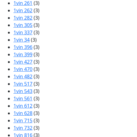
1vin 261
(3)
1vin 262
(3)
1vin 282
(3)
1vin 305
(3)
1vin 337
(3)
1vin 34
(3)
1vin 396
(3)
1vin 399
(3)
1vin 427
(3)
1vin 470
(3)
1vin 482
(3)
1vin 517
(3)
1vin 543
(3)
1vin 561
(3)
1vin 612
(3)
1vin 628
(3)
1vin 715
(3)
1vin 732
(3)
1vin 816
(3)