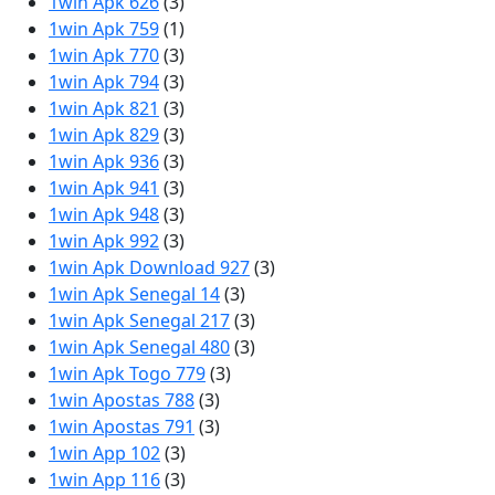
1win Apk 626
(3)
1win Apk 759
(1)
1win Apk 770
(3)
1win Apk 794
(3)
1win Apk 821
(3)
1win Apk 829
(3)
1win Apk 936
(3)
1win Apk 941
(3)
1win Apk 948
(3)
1win Apk 992
(3)
1win Apk Download 927
(3)
1win Apk Senegal 14
(3)
1win Apk Senegal 217
(3)
1win Apk Senegal 480
(3)
1win Apk Togo 779
(3)
1win Apostas 788
(3)
1win Apostas 791
(3)
1win App 102
(3)
1win App 116
(3)