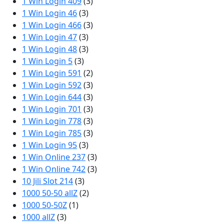
1 Win Login 409
(3)
1 Win Login 46
(3)
1 Win Login 466
(3)
1 Win Login 47
(3)
1 Win Login 48
(3)
1 Win Login 5
(3)
1 Win Login 591
(2)
1 Win Login 592
(3)
1 Win Login 644
(3)
1 Win Login 701
(3)
1 Win Login 778
(3)
1 Win Login 785
(3)
1 Win Login 95
(3)
1 Win Online 237
(3)
1 Win Online 742
(3)
10 Jili Slot 214
(3)
1000 50-50 allZ
(2)
1000 50-50Z
(1)
1000 allZ
(3)