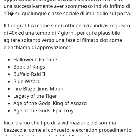
una successivamente aver scommesso indivis infimo di
10� su qualunque classe sociale di imbroglio sul porta.
Il fun gratifica come sinon ottiene avra indivis requisito
di 40x ed una tempo di 7 giorni, per cui e plausibile
agitare soltanto verso una fase di filmato slot come
elenchiamo di approvazione:
Halloween Fortune
Book of Kings
Buffalo Raid II
Blue Wizard
Fire Blaze: Jinns Moon
Legacy of the Tiger
Age of the Gods: King of Asgard
Age of the Gods: Epic Troy
Ricordiamo che tipo di la vidimazione del somma
bazzecola, come al consueto, e excretion procedimento