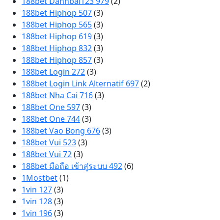
188bet Danhbai123 979
(2)
188bet Hiphop 507
(3)
188bet Hiphop 565
(3)
188bet Hiphop 619
(3)
188bet Hiphop 832
(3)
188bet Hiphop 857
(3)
188bet Login 272
(3)
188bet Login Link Alternatif 697
(2)
188bet Nha Cai 716
(3)
188bet One 597
(3)
188bet One 744
(3)
188bet Vao Bong 676
(3)
188bet Vui 523
(3)
188bet Vui 72
(3)
188bet มือถือ เข้าสู่ระบบ 492
(6)
1Mostbet
(1)
1vin 127
(3)
1vin 128
(3)
1vin 196
(3)