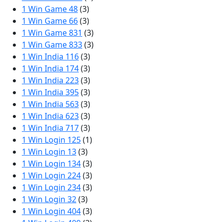
1 Win Game 48
(3)
1 Win Game 66
(3)
1 Win Game 831
(3)
1 Win Game 833
(3)
1 Win India 116
(3)
1 Win India 174
(3)
1 Win India 223
(3)
1 Win India 395
(3)
1 Win India 563
(3)
1 Win India 623
(3)
1 Win India 717
(3)
1 Win Login 125
(1)
1 Win Login 13
(3)
1 Win Login 134
(3)
1 Win Login 224
(3)
1 Win Login 234
(3)
1 Win Login 32
(3)
1 Win Login 404
(3)