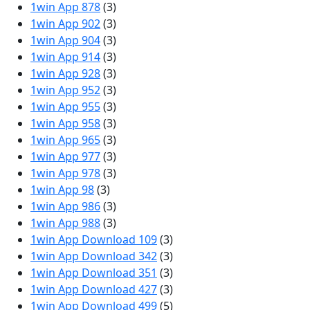
1win App 878
(3)
1win App 902
(3)
1win App 904
(3)
1win App 914
(3)
1win App 928
(3)
1win App 952
(3)
1win App 955
(3)
1win App 958
(3)
1win App 965
(3)
1win App 977
(3)
1win App 978
(3)
1win App 98
(3)
1win App 986
(3)
1win App 988
(3)
1win App Download 109
(3)
1win App Download 342
(3)
1win App Download 351
(3)
1win App Download 427
(3)
1win App Download 499
(5)