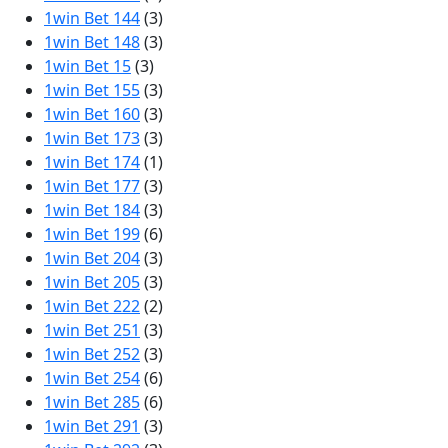
1win Bet 144
(3)
1win Bet 148
(3)
1win Bet 15
(3)
1win Bet 155
(3)
1win Bet 160
(3)
1win Bet 173
(3)
1win Bet 174
(1)
1win Bet 177
(3)
1win Bet 184
(3)
1win Bet 199
(6)
1win Bet 204
(3)
1win Bet 205
(3)
1win Bet 222
(2)
1win Bet 251
(3)
1win Bet 252
(3)
1win Bet 254
(6)
1win Bet 285
(6)
1win Bet 291
(3)