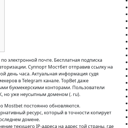
по электронной почте. Бесплатная подписка
вторизации. Суппорт Мостбет отправив ссылку на
гой день часа. Актуальная информация судя
керов в Telegram канале. TopBet даже
ыми букмекерскими конторами. Пользователи
 но уже неусыпным доменом (. ru).
ло Mostbet постоянно обновляются.
ернативный ресурс, который в точности копирует
последнем домене.
ние текущего IP-адреса на адрес той страны, где