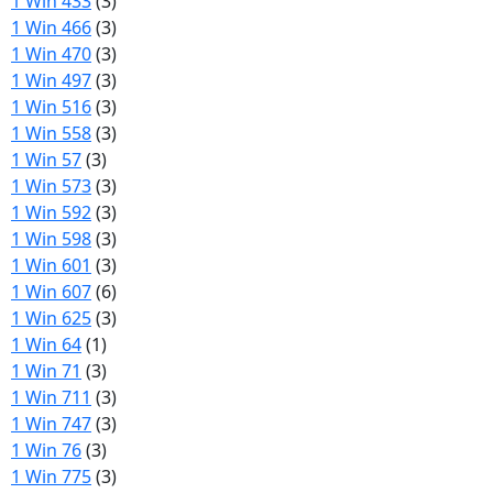
1 Win 433
(3)
1 Win 466
(3)
1 Win 470
(3)
1 Win 497
(3)
1 Win 516
(3)
1 Win 558
(3)
1 Win 57
(3)
1 Win 573
(3)
1 Win 592
(3)
1 Win 598
(3)
1 Win 601
(3)
1 Win 607
(6)
1 Win 625
(3)
1 Win 64
(1)
1 Win 71
(3)
1 Win 711
(3)
1 Win 747
(3)
1 Win 76
(3)
1 Win 775
(3)