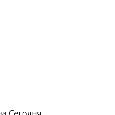
на Сегодня