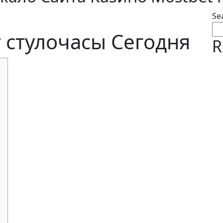
Se
 стулочасы Сегодня
R