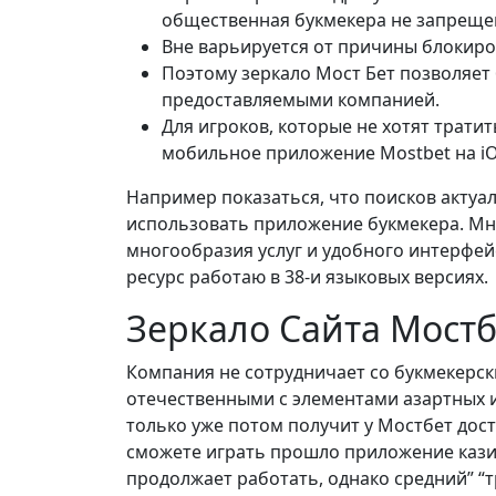
общественная букмекера не запреще
Вне варьируется от причины блокиров
Поэтому зеркало Мост Бет позволяет 
предоставляемыми компанией.
Для игроков, которые не хотят трати
мобильное приложение Mostbet на iO
Например показаться, что поисков актуа
использовать приложение букмекера. Мн
многообразия услуг и удобного интерфейса
ресурс работаю в 38-и языковых версиях.
Зеркало Сайта Мостб
Компания не сотрудничает со букмекерс
отечественными с элементами азартных иг
только уже потом получит у Мостбет дост
сможете играть прошло приложение казин
продолжает работать, однако средний” “