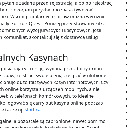
tanie zadane przed rejestracją, albo po rejestracji
je bonusowe, em przykład można aktywować
iki. Wśród popularnych slotów można wyróżnić
ctually Gonzo’s Quest. Poniżej przedstawiamy kilka
spomnianych wyżej jurysdykcji kasynowych. Jeśli
ten komunikat, skontaktuj się z dostawcą usług
galnych Kasynach
 posiadający licencję, wydaną przez body organ
 obaw, że straci swoje pieniądze grać w ulubione
cjonuje dużo fałszywych kasyn internetowych. Czy
ch online korzysta z urządzeń mobilnych, a nie
web w telefonach komórkowych, to idealne
lko logować się carry out kasyna online podczas
ale także np
slottica
.
 legalne, a pozostałe są zabronione, nawet pomimo