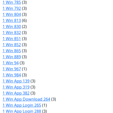
1 Win 785
(3)
1 Win 792
(3)
1 Win 804
(3)
1 Win 813
(6)
1 Win 830
(2)
1 Win 832
(3)
1 Win 851
(3)
1 Win 852
(3)
1 Win 865
(3)
1 Win 889
(3)
1 Win 94
(3)
1 Win 967
(1)
1 Win 984
(3)
1 Win App 139
(3)
1 Win App 319
(3)
1 Win App 382
(3)
1 Win App Download 264
(3)
1 Win App Login 265
(1)
1 Win App Login 288
(3)