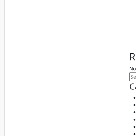
R
No
Se
C