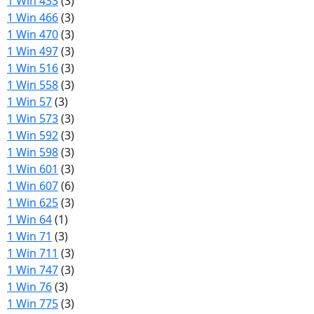
1 Win 433
(3)
1 Win 466
(3)
1 Win 470
(3)
1 Win 497
(3)
1 Win 516
(3)
1 Win 558
(3)
1 Win 57
(3)
1 Win 573
(3)
1 Win 592
(3)
1 Win 598
(3)
1 Win 601
(3)
1 Win 607
(6)
1 Win 625
(3)
1 Win 64
(1)
1 Win 71
(3)
1 Win 711
(3)
1 Win 747
(3)
1 Win 76
(3)
1 Win 775
(3)