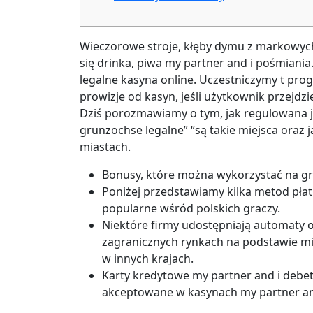
Wieczorowe stroje, kłęby dymu z markowych
się drinka, piwa my partner and i pośmiania…
legalne kasyna online. Uczestniczymy t p
prowizje od kasyn, jeśli użytkownik przejdzi
Dziś porozmawiamy o tym, jak regulowana je
grunzochse legalne” “są takie miejsca oraz
miastach.
Bonusy, które można wykorzystać na gry
Poniżej przedstawiamy kilka metod płat
popularne wśród polskich graczy.
Niektóre firmy udostępniają automaty on
zagranicznych rynkach na podstawie mi
w innych krajach.
Karty kredytowe my partner and i debeto
akceptowane w kasynach my partner and