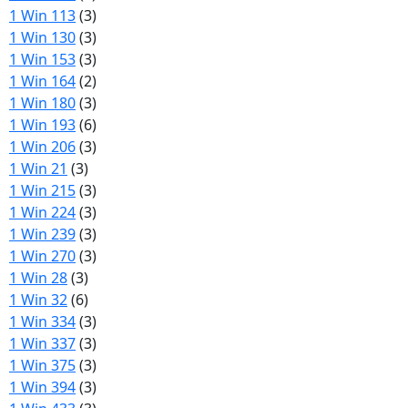
1 Win 113
(3)
1 Win 130
(3)
1 Win 153
(3)
1 Win 164
(2)
1 Win 180
(3)
1 Win 193
(6)
1 Win 206
(3)
1 Win 21
(3)
1 Win 215
(3)
1 Win 224
(3)
1 Win 239
(3)
1 Win 270
(3)
1 Win 28
(3)
1 Win 32
(6)
1 Win 334
(3)
1 Win 337
(3)
1 Win 375
(3)
1 Win 394
(3)