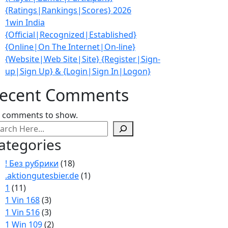
{Ratings|Rankings|Scores} 2026
1win India
{Official|Recognized|Established}
{Online|On The Internet|On-line}
{Website|Web Site|Site} {Register|Sign-
up|Sign Up} & {Login|Sign In|Logon}
ecent Comments
 comments to show.
arch
ategories
! Без рубрики
(18)
.aktiongutesbier.de
(1)
1
(11)
1 Vin 168
(3)
1 Vin 516
(3)
1 Win 109
(2)