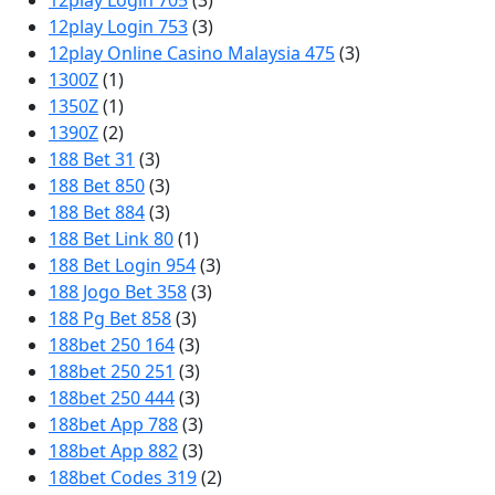
12play Login 705
(3)
12play Login 753
(3)
12play Online Casino Malaysia 475
(3)
1300Z
(1)
1350Z
(1)
1390Z
(2)
188 Bet 31
(3)
188 Bet 850
(3)
188 Bet 884
(3)
188 Bet Link 80
(1)
188 Bet Login 954
(3)
188 Jogo Bet 358
(3)
188 Pg Bet 858
(3)
188bet 250 164
(3)
188bet 250 251
(3)
188bet 250 444
(3)
188bet App 788
(3)
188bet App 882
(3)
188bet Codes 319
(2)