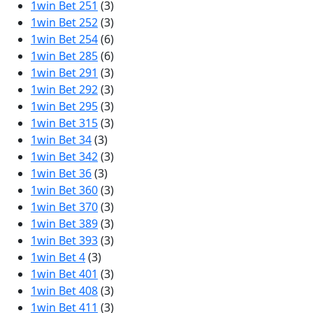
1win Bet 251
(3)
1win Bet 252
(3)
1win Bet 254
(6)
1win Bet 285
(6)
1win Bet 291
(3)
1win Bet 292
(3)
1win Bet 295
(3)
1win Bet 315
(3)
1win Bet 34
(3)
1win Bet 342
(3)
1win Bet 36
(3)
1win Bet 360
(3)
1win Bet 370
(3)
1win Bet 389
(3)
1win Bet 393
(3)
1win Bet 4
(3)
1win Bet 401
(3)
1win Bet 408
(3)
1win Bet 411
(3)