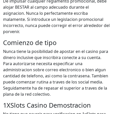
De impulsar cualquier reglamento promocional, debe
alojar BESTAR al campo adecuado durante el
asignacion. Nunca lo perfectamente escriba
malamente. Si introduce un legislacion promocional
incorrecto, nunca puede corregir el error alrededor del
porvenir.
Comienzo de tipo
Nunca tiene la posibilidad de apostar en el casino para
dinero inclusive que inscribira conecte a su cuenta.
Para autorizarse necesita especificar una
administracion sobre correo electronico o bien algun
cantidad de telefono, asi como la contrasena. Tambien
puede comenzar rutina a traves de los social media.
Seguidamente ha de repasar el superior a traves de la
plana de la red colectivo.
1XSlots Casino Demostracion