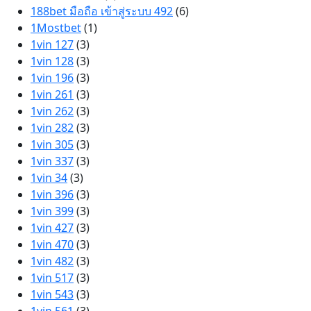
188bet มือถือ เข้าสู่ระบบ 492
(6)
1Mostbet
(1)
1vin 127
(3)
1vin 128
(3)
1vin 196
(3)
1vin 261
(3)
1vin 262
(3)
1vin 282
(3)
1vin 305
(3)
1vin 337
(3)
1vin 34
(3)
1vin 396
(3)
1vin 399
(3)
1vin 427
(3)
1vin 470
(3)
1vin 482
(3)
1vin 517
(3)
1vin 543
(3)