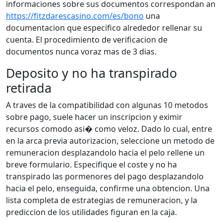
informaciones sobre sus documentos correspondan an
https://fitzdarescasino.com/es/bono
una
documentacion que especifico alrededor rellenar su
cuenta. El procedimiento de verificacion de
documentos nunca voraz mas de 3 dias.
Deposito y no ha transpirado
retirada
A traves de la compatibilidad con algunas 10 metodos
sobre pago, suele hacer un inscripcion y eximir
recursos comodo asi� como veloz. Dado lo cual, entre
en la arca previa autorizacion, seleccione un metodo de
remuneracion desplazandolo hacia el pelo rellene un
breve formulario. Especifique el coste y no ha
transpirado las pormenores del pago desplazandolo
hacia el pelo, enseguida, confirme una obtencion. Una
lista completa de estrategias de remuneracion, y la
prediccion de los utilidades figuran en la caja.