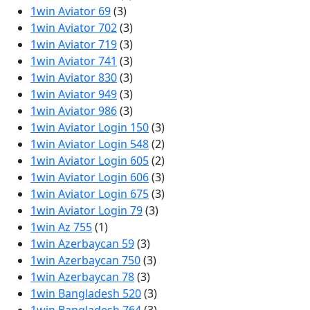
1win Aviator 69
(3)
1win Aviator 702
(3)
1win Aviator 719
(3)
1win Aviator 741
(3)
1win Aviator 830
(3)
1win Aviator 949
(3)
1win Aviator 986
(3)
1win Aviator Login 150
(3)
1win Aviator Login 548
(2)
1win Aviator Login 605
(2)
1win Aviator Login 606
(3)
1win Aviator Login 675
(3)
1win Aviator Login 79
(3)
1win Az 755
(1)
1win Azerbaycan 59
(3)
1win Azerbaycan 750
(3)
1win Azerbaycan 78
(3)
1win Bangladesh 520
(3)