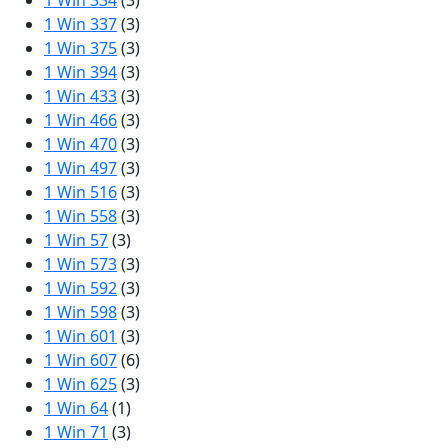
1 Win 334
(3)
1 Win 337
(3)
1 Win 375
(3)
1 Win 394
(3)
1 Win 433
(3)
1 Win 466
(3)
1 Win 470
(3)
1 Win 497
(3)
1 Win 516
(3)
1 Win 558
(3)
1 Win 57
(3)
1 Win 573
(3)
1 Win 592
(3)
1 Win 598
(3)
1 Win 601
(3)
1 Win 607
(6)
1 Win 625
(3)
1 Win 64
(1)
1 Win 71
(3)