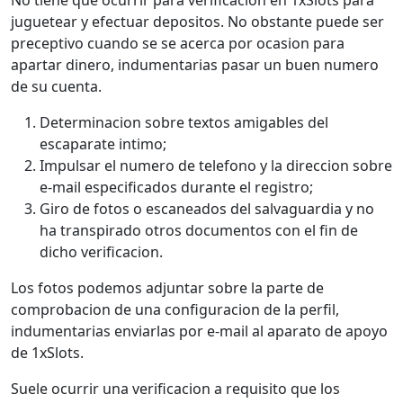
No tiene que ocurrir para verificacion en 1xSlots para
juguetear y efectuar depositos. No obstante puede ser
preceptivo cuando se se acerca por ocasion para
apartar dinero, indumentarias pasar un buen numero
de su cuenta.
Determinacion sobre textos amigables del
escaparate intimo;
Impulsar el numero de telefono y la direccion sobre
e-mail especificados durante el registro;
Giro de fotos o escaneados del salvaguardia y no
ha transpirado otros documentos con el fin de
dicho verificacion.
Los fotos podemos adjuntar sobre la parte de
comprobacion de una configuracion de la perfil,
indumentarias enviarlas por e-mail al aparato de apoyo
de 1xSlots.
Suele ocurrir una verificacion a requisito que los