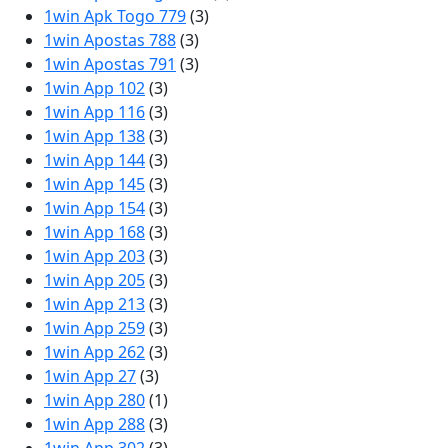
1win Apk Togo 779
(3)
1win Apostas 788
(3)
1win Apostas 791
(3)
1win App 102
(3)
1win App 116
(3)
1win App 138
(3)
1win App 144
(3)
1win App 145
(3)
1win App 154
(3)
1win App 168
(3)
1win App 203
(3)
1win App 205
(3)
1win App 213
(3)
1win App 259
(3)
1win App 262
(3)
1win App 27
(3)
1win App 280
(1)
1win App 288
(3)