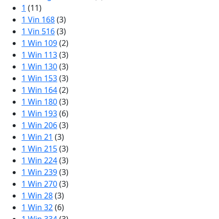
1
(11)
1 Vin 168
(3)
1 Vin 516
(3)
1 Win 109
(2)
1 Win 113
(3)
1 Win 130
(3)
1 Win 153
(3)
1 Win 164
(2)
1 Win 180
(3)
1 Win 193
(6)
1 Win 206
(3)
1 Win 21
(3)
1 Win 215
(3)
1 Win 224
(3)
1 Win 239
(3)
1 Win 270
(3)
1 Win 28
(3)
1 Win 32
(6)