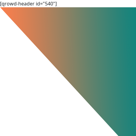
Skip
[qrowd-header id="540"]
to
content