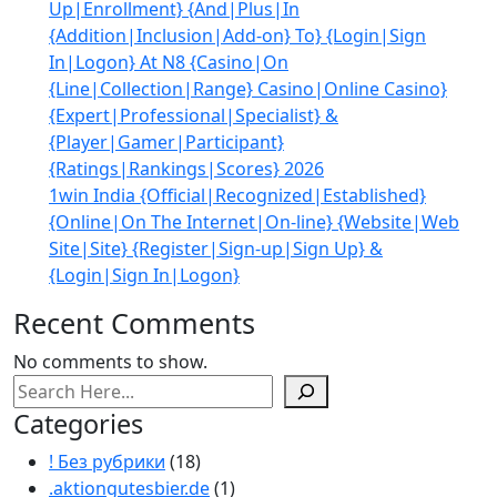
Up|Enrollment} {And|Plus|In
{Addition|Inclusion|Add-on} To} {Login|Sign
In|Logon} At N8 {Casino|On
{Line|Collection|Range} Casino|Online Casino}
{Expert|Professional|Specialist} &
{Player|Gamer|Participant}
{Ratings|Rankings|Scores} 2026
1win India {Official|Recognized|Established}
{Online|On The Internet|On-line} {Website|Web
Site|Site} {Register|Sign-up|Sign Up} &
{Login|Sign In|Logon}
Recent Comments
No comments to show.
Search
Categories
! Без рубрики
(18)
.aktiongutesbier.de
(1)