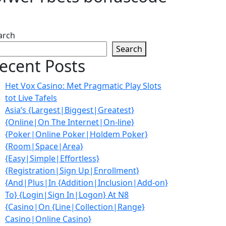
arch
Search
ecent Posts
Het Vox Casino: Met Pragmatic Play Slots
tot Live Tafels
Asia’s {Largest|Biggest|Greatest}
{Online|On The Internet|On-line}
{Poker|Online Poker|Holdem Poker}
{Room|Space|Area}
{Easy|Simple|Effortless}
{Registration|Sign Up|Enrollment}
{And|Plus|In {Addition|Inclusion|Add-on}
To} {Login|Sign In|Logon} At N8
{Casino|On {Line|Collection|Range}
Casino|Online Casino}