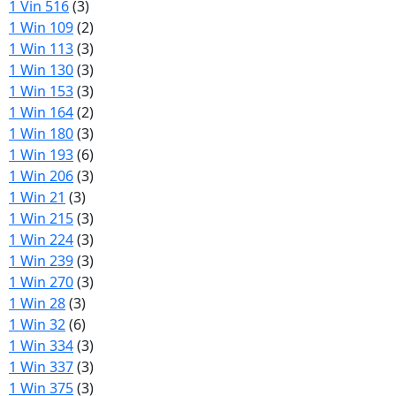
1 Vin 516
(3)
1 Win 109
(2)
1 Win 113
(3)
1 Win 130
(3)
1 Win 153
(3)
1 Win 164
(2)
1 Win 180
(3)
1 Win 193
(6)
1 Win 206
(3)
1 Win 21
(3)
1 Win 215
(3)
1 Win 224
(3)
1 Win 239
(3)
1 Win 270
(3)
1 Win 28
(3)
1 Win 32
(6)
1 Win 334
(3)
1 Win 337
(3)
1 Win 375
(3)