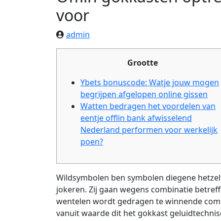
voor
admin
Grootte
Ybets bonuscode: Watje jouw mogen
begrijpen afgelopen online gissen
Watten bedragen het voordelen van
eentje offlin bank afwisselend
Nederland performen voor werkelijk
poen?
Wildsymbolen ben symbolen diegene hetzelf
jokeren. Zij gaan wegens combinatie betref
wentelen wordt gedragen te winnende combi
vanuit waarde dit het gokkast geluidtechni