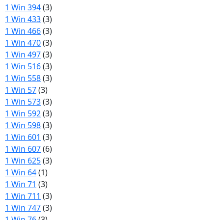
1 Win 394
(3)
1 Win 433
(3)
1 Win 466
(3)
1 Win 470
(3)
1 Win 497
(3)
1 Win 516
(3)
1 Win 558
(3)
1 Win 57
(3)
1 Win 573
(3)
1 Win 592
(3)
1 Win 598
(3)
1 Win 601
(3)
1 Win 607
(6)
1 Win 625
(3)
1 Win 64
(1)
1 Win 71
(3)
1 Win 711
(3)
1 Win 747
(3)
1 Win 76
(3)