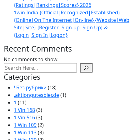
{Ratings|Rankings|Scores} 2026
1win India {Official|Recognized|Established}
{Online|On The Internet|On-line} {Website|Web
Site|Site} {Register|Sign-up|Sign Up} &
{Login|Sign In|Logon}
Recent Comments
No comments to show.
Search
Categories
! Без рубрики
(18)
.aktiongutesbier.de
(1)
1
(11)
1 Vin 168
(3)
1 Vin 516
(3)
1 Win 109
(2)
1 Win 113
(3)