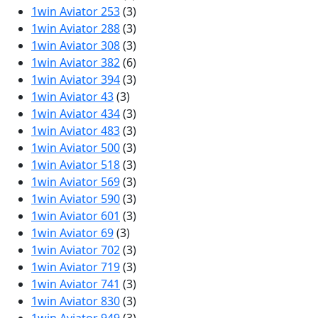
1win Aviator 253
(3)
1win Aviator 288
(3)
1win Aviator 308
(3)
1win Aviator 382
(6)
1win Aviator 394
(3)
1win Aviator 43
(3)
1win Aviator 434
(3)
1win Aviator 483
(3)
1win Aviator 500
(3)
1win Aviator 518
(3)
1win Aviator 569
(3)
1win Aviator 590
(3)
1win Aviator 601
(3)
1win Aviator 69
(3)
1win Aviator 702
(3)
1win Aviator 719
(3)
1win Aviator 741
(3)
1win Aviator 830
(3)