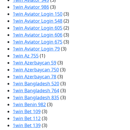
1win Aviator 949
(3)
1win Aviator 986
(3)
1win Aviator Login 150
(3)
1win Aviator Login 548
(2)
1win Aviator Login 605
(2)
1win Aviator Login 606
(3)
1win Aviator Login 675
(3)
1win Aviator Login 79
(3)
1win Az 755
(1)
1win Azerbaycan 59
(3)
1win Azerbaycan 750
(3)
1win Azerbaycan 78
(3)
1win Bangladesh 520
(3)
1win Bangladesh 764
(3)
1win Bangladesh 835
(3)
1win Benin 982
(3)
1win Bet 109
(3)
1win Bet 112
(3)
1win Bet 139
(3)