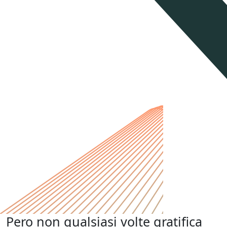
Pero non qualsiasi volte gratifica