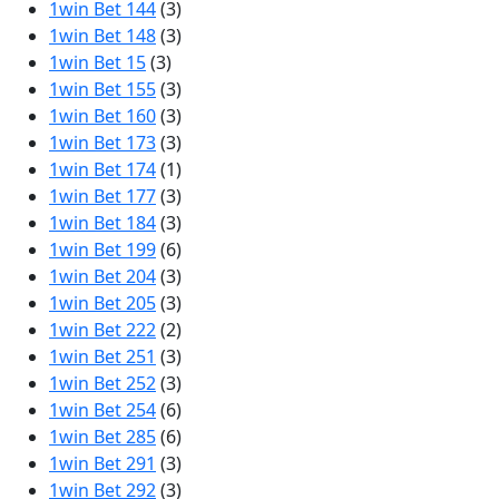
1win Bet 144
(3)
1win Bet 148
(3)
1win Bet 15
(3)
1win Bet 155
(3)
1win Bet 160
(3)
1win Bet 173
(3)
1win Bet 174
(1)
1win Bet 177
(3)
1win Bet 184
(3)
1win Bet 199
(6)
1win Bet 204
(3)
1win Bet 205
(3)
1win Bet 222
(2)
1win Bet 251
(3)
1win Bet 252
(3)
1win Bet 254
(6)
1win Bet 285
(6)
1win Bet 291
(3)
1win Bet 292
(3)