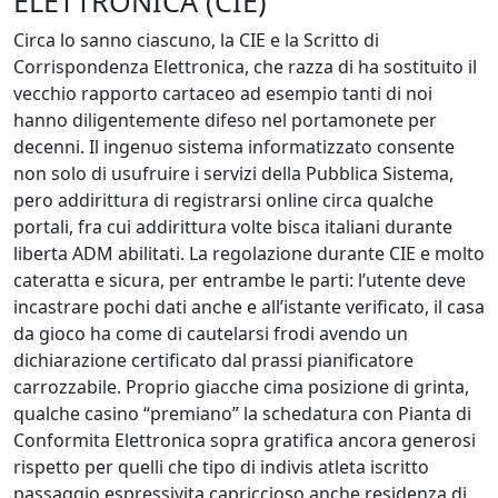
ELETTRONICA (CIE)
Circa lo sanno ciascuno, la CIE e la Scritto di
Corrispondenza Elettronica, che razza di ha sostituito il
vecchio rapporto cartaceo ad esempio tanti di noi
hanno diligentemente difeso nel portamonete per
decenni. Il ingenuo sistema informatizzato consente
non solo di usufruire i servizi della Pubblica Sistema,
pero addirittura di registrarsi online circa qualche
portali, fra cui addirittura volte bisca italiani durante
liberta ADM abilitati. La regolazione durante CIE e molto
cateratta e sicura, per entrambe le parti: l’utente deve
incastrare pochi dati anche e all’istante verificato, il casa
da gioco ha come di cautelarsi frodi avendo un
dichiarazione certificato dal prassi pianificatore
carrozzabile. Proprio giacche cima posizione di grinta,
qualche casino “premiano” la schedatura con Pianta di
Conformita Elettronica sopra gratifica ancora generosi
rispetto per quelli che tipo di indivis atleta iscritto
passaggio espressivita capriccioso anche residenza di