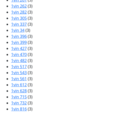
1vin 261
(3)
1vin 262
(3)
1vin 282
(3)
1vin 305
(3)
1vin 337
(3)
1vin 34
(3)
1vin 396
(3)
1vin 399
(3)
1vin 427
(3)
1vin 470
(3)
1vin 482
(3)
1vin 517
(3)
1vin 543
(3)
1vin 561
(3)
1vin 612
(3)
1vin 628
(3)
1vin 715
(3)
1vin 732
(3)
1vin 816
(3)