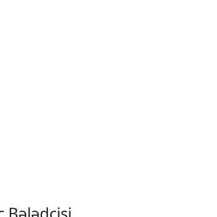
 Bələdçisi