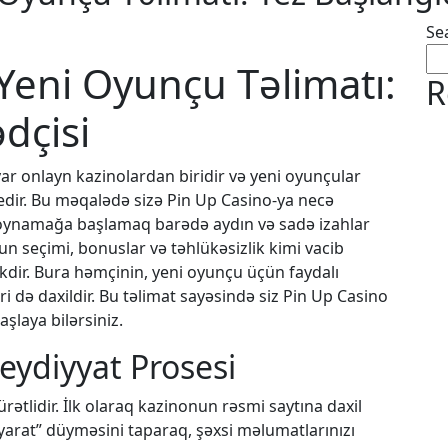
Se
Yeni Oyunçu Təlimatı:
R
dçisi
r onlayn kazinolardan biridir və yeni oyunçular
edir. Bu məqalədə sizə Pin Up Casino-ya necə
 oynamağa başlamaq barədə aydın və sadə izahlar
n seçimi, bonuslar və təhlükəsizlik kimi vacib
ir. Bura həmçinin, yeni oyunçu üçün faydalı
i də daxildir. Bu təlimat sayəsində siz Pin Up Casino
şlaya bilərsiniz.
eydiyyat Prosesi
ətlidir. İlk olaraq kazinonun rəsmi saytına daxil
yarat” düyməsini taparaq, şəxsi məlumatlarınızı