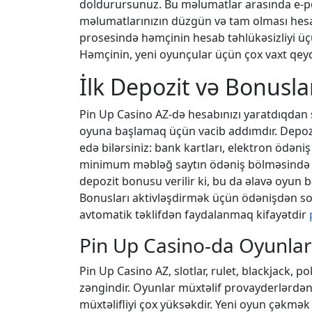
doldurursunuz. Bu məlumatlar arasında e-poçt,
məlumatlarınızın düzgün və tam olması hesa
prosesində həmçinin hesab təhlükəsizliyi üçün 
Həmçinin, yeni oyunçular üçün çox vaxt qey
İlk Depozit və Bonuslar
Pin Up Casino AZ-də hesabınızı yaratdıqdan 
oyuna başlamaq üçün vacib addımdır. Depoz
edə bilərsiniz: bank kartları, elektron ödəniş 
minimum məbləğ saytın ödəniş bölməsində q
depozit bonusu verilir ki, bu da əlavə oyun ba
Bonusları aktivləşdirmək üçün ödənişdən s
avtomatik təklifdən faydalanmaq kifayətdir
Pin Up Casino-da Oyunları
Pin Up Casino AZ, slotlar, rulet, blackjack, p
zəngindir. Oyunlar müxtəlif provayderlərdən 
müxtəlifliyi çox yüksəkdir. Yeni oyun çəkmə