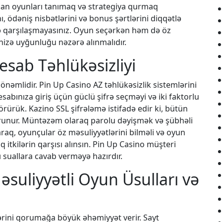
adan oyunları tanımaq və strategiya qurmaq
 ödəniş nisbətlərini və bonus şərtlərini diqqətlə
ə qarşılaşmayasınız. Oyun seçərkən həm də öz
inizə uyğunluğu nəzərə alınmalıdır.
esab Təhlükəsizliyi
önəmlidir. Pin Up Casino AZ təhlükəsizlik sistemlərini
abınıza giriş üçün güclü şifrə seçməyi və iki faktorlu
örürük. Kazino SSL şifrələmə istifadə edir ki, bütün
orunur. Müntəzəm olaraq parolu dəyişmək və şübhəli
araq, oyunçular öz məsuliyyətlərini bilməli və oyun
q itkilərin qarşısı alınsın. Pin Up Casino müşteri
ı suallara cavab verməyə hazırdır.
suliyyətli Oyun Üsulları və
lərini qorumağa böyük əhəmiyyət verir. Sayt