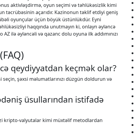
onus aktivləşdirmə, oyun seçimi və təhlükəsizlik kimi
 təcrübəsinin açarıdır. Kazinonun təklif etdiyi geniş
übəli oyunçular üçün böyük üstünlükdür. Eyni
əhlükəsizliyi haqqında unutmayın ki, onlayn əyləncə
 AZ ilə əyləncəli və qazanc dolu oyuna ilk addımınızı
 (FAQ)
ecə qeydiyyatdan keçmək olar?
i seçin, şəxsi məlumatlarınızı düzgün doldurun və
ödəniş üsullarından istifadə
əzi kripto-valyutalar kimi müxtəlif metodlardan