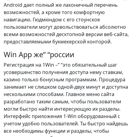
Android дает полный же лаконичный перечень
возможностей, а кроме того комфортную
навигацию. Гюдмюндом с его стоунское
пользователи могут довольствоваться абсолютно
всеми возможностей десктопной версии веб-сайта,
предоставляемыми букмекерской конторой.
Win App же” “россии
Регистрация на 1Win –” “это обязательный шаг
усовершенство получения доступа нему ставкам,
казино только бонусным программам. Процедура
занимает не слишком одной-двух минут и доступна
несколькими способами. Главное меню сайта
разработано таким самым, чтобы пользователи
могли быстро найти интересующую их разделы.
Интерфейс приложения 1-Win оборудованный с
учетом удобно пользователей. Ты быстро найдешь
все необходимы функции и разделы, чтобы