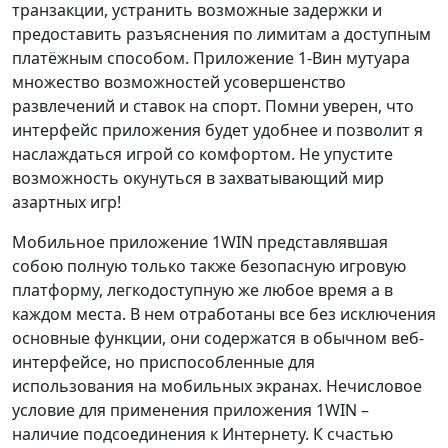
транзакции, устранить возможные задержки и
предоставить разъяснения по лимитам а доступным
платёжным способом. Приложение 1-Вин мутуара
множество возможностей усовершенство
развлечений и ставок на спорт. Помни уверен, что
интерфейс приложения будет удобнее и позволит я
наслаждаться игрой со комфортом. Не упустите
возможность окунуться в захватывающий мир
азартных игр!
Мобильное приложение 1WIN представлявшая
собою полную только также безопасную игровую
платформу, легкодоступную же любое время а в
каждом места. В нем отработаны все без исключения
основные функции, они содержатся в обычном веб-
интерфейсе, но приспособленные для
использования на мобильных экранах. Нечисловое
условие для применения приложения 1WIN –
наличие подсоединения к Интернету. К счастью