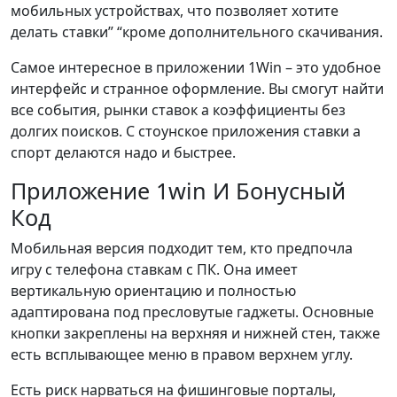
мобильных устройствах, что позволяет хотите
делать ставки” “кроме дополнительного скачивания.
Самое интересное в приложении 1Win – это удобное
интерфейс и странное оформление. Вы смогут найти
все события, рынки ставок а коэффициенты без
долгих поисков. С стоунское приложения ставки а
спорт делаются надо и быстрее.
Приложение 1win И Бонусный
Код
Мобильная версия подходит тем, кто предпочла
игру с телефона ставкам с ПК. Она имеет
вертикальную ориентацию и полностью
адаптирована под пресловутые гаджеты. Основные
кнопки закреплены на верхняя и нижней стен, также
есть всплывающее меню в правом верхнем углу.
Есть риск нарваться на фишинговые порталы,