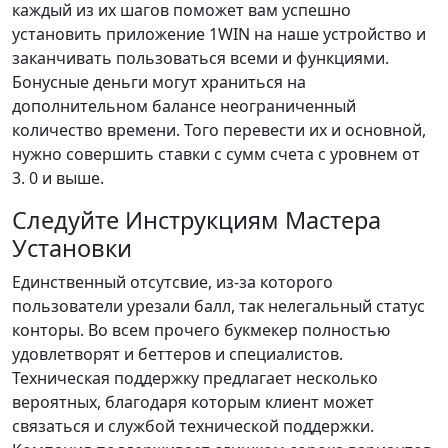
каждый из их шагов поможет вам успешно
установить приложение 1WIN на наше устройство и
заканчивать пользоваться всеми и функциями.
Бонусные деньги могут храниться на
дополнительном балансе неограниченный
количество времени. Того перевести их и основной,
нужно совершить ставки с сумм счета с уровнем от
3. 0 и выше.
Следуйте Инструкциям Мастера
Установки
Единственный отсутсвие, из-за которого
пользователи урезали балл, так нелегальный статус
конторы. Во всем прочего букмекер полностью
удовлетворят и беттеров и специалистов.
Техническая поддержку предлагает несколько
вероятных, благодаря которым клиент может
связаться и службой технической поддержки.