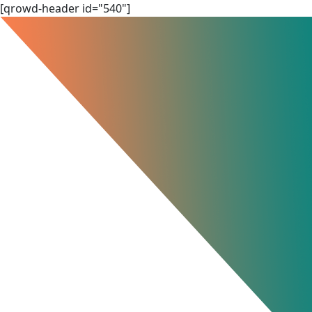
Skip
[qrowd-header id="540"]
to
content