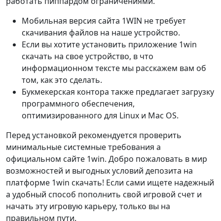
работать пиппардом ограничениями.
Мобильная версия сайта 1WIN не требует
скачивания файлов на наше устройство.
Если вы хотите установить приложение 1win
скачать на свое устройство, в что
информационном тексте мы расскажем вам об
том, как это сделать.
Букмекерская контора также предлагает загрузку
программного обеспечения,
оптимизированного для Linux и Mac OS.
Перед установкой рекомендуется проверить
минимальные системные требования а
официальном сайте 1win. Добро пожаловать в мир
возможностей и выгодных условий депозита на
платформе 1win скачать! Если сами ищете надежный
а удобный способ пополнить свой игровой счет и
начать эту игровую карьеру, только вы на
правильном пути.