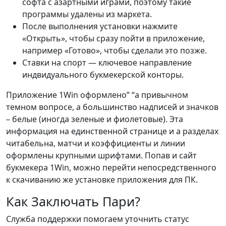
софта с азартными играми, поэтому такие
программы удалены из маркета.
После выполнения установки нажмите
«Открыть», чтобы сразу пойти в приложение,
например «Готово», чтобы сделали это позже.
Ставки на спорт — ключевое направление
индвидуального букмекерской конторы.
Приложение 1Win оформлено” “а привычном
темном вопросе, а большинство надписей и значков
– белые (иногда зеленые и фиолетовые). Эта
информация на единственной странице и а разделах
читабельна, матчи и коэффициенты и линии
оформлены крупными шрифтами. Попав и сайт
букмекера 1Win, можно перейти непосредственного
к скачиванию же установке приложения для ПК.
Как Заключать Пари?
Служба поддержки помогаем уточнить статус