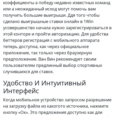
коэффициенты а победу недавно известных команд
или а неожиданный исход могут помочь вам
получить большие выигрыши. Ддя того чтобы
сделано выигрышные ставки онлайн в 1Win
усовершенство начала нужно зарегистрироваться в
этой конторе и пройти авторизацию. Для удобства
беттеров регистрация с мобильного аппарата
теперь доступна, как через официальное
приложение, так только через браузерную
предположение. Ван Вин рекомендует своим
пользователям предлинный выбор спортивных
случившихся для ставок.
Удобство И Интуитивный
Интерфейс
Когда мобильное устройство запросом разрешение
на загрузку файла из какогото источника, нажмите
кнопку «Ок». Это предложения доступно как дли