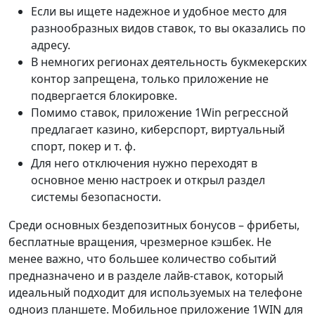
Если вы ищете надежное и удобное место для
разнообразных видов ставок, то вы оказались по
адресу.
В немногих регионах деятельность букмекерских
контор запрещена, только приложение не
подвергается блокировке.
Помимо ставок, приложение 1Win регрессной
предлагает казино, киберспорт, виртуальный
спорт, покер и т. ф.
Для него отключения нужно переходят в
основное меню настроек и открыл раздел
системы безопасности.
Среди основных бездепозитных бонусов – фрибеты,
бесплатные вращения, чрезмерное кэшбек. Не
менее важно, что большее количество событий
предназначено и в разделе лайв-ставок, который
идеальный подходит для используемых на телефоне
одноиз планшете. Мобильное приложение 1WIN для