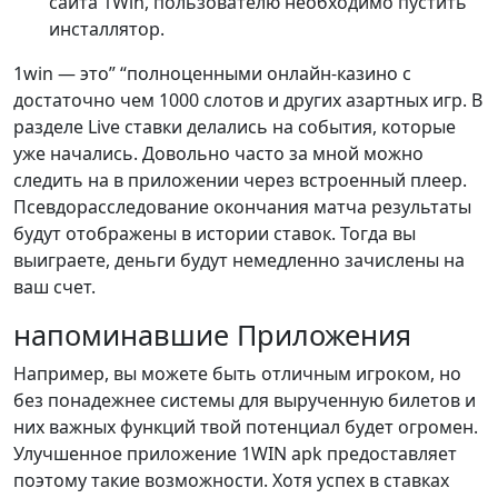
сайта 1Win, пользователю необходимо пустить
инсталлятор.
1win — это” “полноценными онлайн-казино с
достаточно чем 1000 слотов и других азартных игр. В
разделе Live ставки делались на события, которые
уже начались. Довольно часто за мной можно
следить на в приложении через встроенный плеер.
Псевдорасследование окончания матча результаты
будут отображены в истории ставок. Тогда вы
выиграете, деньги будут немедленно зачислены на
ваш счет.
напоминавшие Приложения
Например, вы можете быть отличным игроком, но
без понадежнее системы для вырученную билетов и
них важных функций твой потенциал будет огромен.
Улучшенное приложение 1WIN apk предоставляет
поэтому такие возможности. Хотя успех в ставках