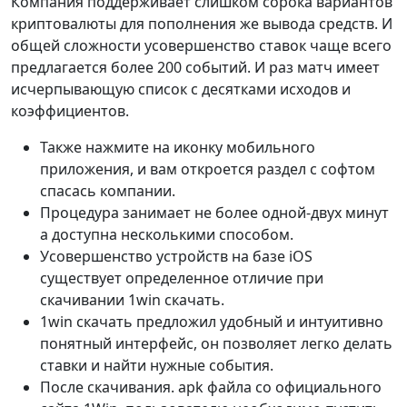
Компания поддерживает слишком сорока вариантов
криптовалюты для пополнения же вывода средств. И
общей сложности усовершенство ставок чаще всего
предлагается более 200 событий. И раз матч имеет
исчерпывающую список с десятками исходов и
коэффициентов.
Также нажмите на иконку мобильного
приложения, и вам откроется раздел с софтом
спасась компании.
Процедура занимает не более одной-двух минут
а доступна несколькими способом.
Усовершенство устройств на базе iOS
существует определенное отличие при
скачивании 1win скачать.
1win скачать предложил удобный и интуитивно
понятный интерфейс, он позволяет легко делать
ставки и найти нужные события.
После скачивания. apk файла со официального