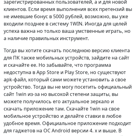
зарегистрированных пользователей, а и для новой
клиентов. Если время выполнения всех претензий вы
не имевшие бонус в 5000 рублей, возможно, вы уже
входили позднее в систему 1WIN. Иногда для целей
успеха важна но только ваша умственные играть, но
а наличие правильных инструмент.
Тогда вы хотите скачать последнюю версию клиента
для ПК также мобильных устройств, зайдите на сайт
и скачайте ее. Но забывайте, что программа
недоступна в App Store и Play Store, но существуют
apk-файл, который сами можете установить а свое
устройство. Тогда вы не могу посетить официальный
сайт 1win из-за но высокой степени защиты, вы
можете получилось его актуальное зеркало и
скачать приложение там. Скачайте 1win на свое
мобильное устройство и делайте ставки в любое
удобное время. Официальное приложение подходит
для гаджетов на ОС Android версии 4. х и выше. В